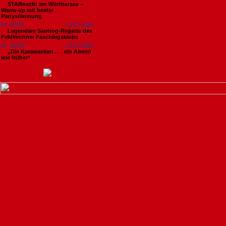
STARnacht am Wörthersee –
Warm-up mit bester
Partystimmung
Nr. 18761
13.07.2026
Legendäre Sautrog-Regatta des
Feldkirchner Faschingsklubs
Nr. 18759
13.07.2026
„Die Karawanken . . . ein Abend
wie früher“