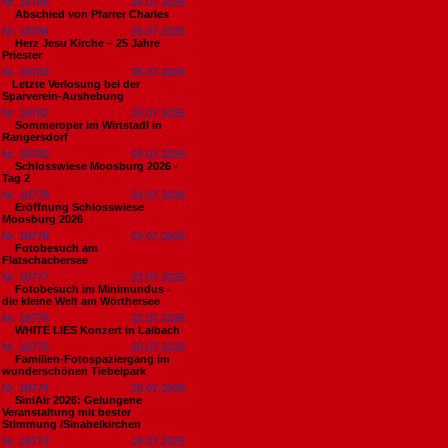
Nr. 18785
26.07.2026
Abschied von Pfarrer Charles
Nr. 18784
26.07.2026
Herz Jesu Kirche – 25 Jahre
Priester
Nr. 18783
25.07.2026
​Letzte Verlosung bei der
Sparverein-Aushebung
Nr. 18782
25.07.2026
Sommeroper im Wirtstadl in
Rangersdorf
Nr. 18780
25.07.2026
Schlosswiese Moosburg 2026 -
Tag 2
Nr. 18779
24.07.2026
Eröffnung Schlosswiese
Moosburg 2026
Nr. 18778
23.07.2026
Fotobesuch am
Flatschachersee
Nr. 18777
23.07.2026
Fotobesuch im Minimundus -
die kleine Welt am Wörthersee
Nr. 18776
22.07.2026
WHITE LIES Konzert in Laibach
Nr. 18775
20.07.2026
Familien-Fotospaziergang im
wunderschönen Tiebelpark
Nr. 18774
20.07.2026
SiniAir 2026: Gelungene
Veranstaltung mit bester
Stimmung /Sinabelkirchen
Nr. 18773
19.07.2026