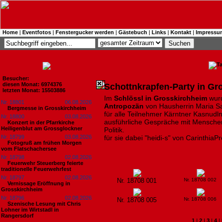
Home
|
Eventfotos
|
Fenstergucker werden
|
Gästebuch
|
Links
|
Kontakt
|
Impressu
Besucher:
diesen Monat: 6974376
Schottnkrapfen-Party in Gr
letzten Monat: 15503886
Im
Schlössl in Grosskirchheim
wurd
Nr. 18801
06.08.2026
Antropozän
von Hausherrin Maria S
Bergmesse in Grosskirchheim
für alle Teilnehmer Kärntner Kasnudln
Nr. 18800
03.08.2026
ausführliche Gespräche mit Menschen
Konzert in der Pfarrkirche
Heiligenblut am Grossglockner
Politik.
Nr. 18799
03.08.2026
für sie dabei "heidi-s" von CarinthiaP
Fotogruß am frühen Morgen
vom Flatschachersee
Nr. 18798
02.08.2026
Feuerwehr Steuerberg feierte
traditionelle Feuerwehrfest
Nr. 18797
02.08.2026
Nr. 18708 001
Nr. 18708 002
Vernissage Eröffnung in
Grosskirchheim
Nr. 18796
02.08.2026
Nr. 18708 005
Nr. 18708 006
Szenische Lesung mit Chris
Lohner im Wirtstadl in
Rangersdorf
1
|
2
|
3
|
4
|