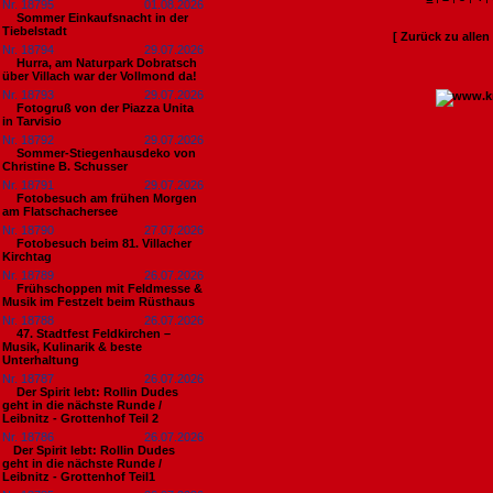
Nr. 18795
01.08.2026
Sommer Einkaufsnacht in der
Tiebelstadt
[ Zurück zu alle
Nr. 18794
29.07.2026
Hurra, am Naturpark Dobratsch
über Villach war der Vollmond da!
Nr. 18793
29.07.2026
Fotogruß von der Piazza Unita
in Tarvisio
Nr. 18792
29.07.2026
Sommer-Stiegenhausdeko von
Christine B. Schusser
Nr. 18791
29.07.2026
Fotobesuch am frühen Morgen
am Flatschachersee
Nr. 18790
27.07.2026
Fotobesuch beim 81. Villacher
Kirchtag
Nr. 18789
26.07.2026
Frühschoppen mit Feldmesse &
Musik im Festzelt beim Rüsthaus
Nr. 18788
26.07.2026
47. Stadtfest Feldkirchen –
Musik, Kulinarik & beste
Unterhaltung
Nr. 18787
26.07.2026
Der Spirit lebt: Rollin Dudes
geht in die nächste Runde /
Leibnitz - Grottenhof Teil 2
Nr. 18786
26.07.2026
​Der Spirit lebt: Rollin Dudes
geht in die nächste Runde /
Leibnitz - Grottenhof Teil1