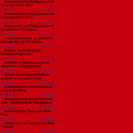
Kranzlsingen in Heiligenblut am
Grossglockner Teil 2
Nr. 18772
19.07.2026
Kranzlsingen in Heiligenblut am
Grossglockner Teil 1
Nr. 18771
19.07.2026
Kameraden und Gäste waren in
Sommerfest-Feierlaune
Nr. 18770
18.07.2026
Fotobesuch beim 22. Fischfest
Feld am See am Kirchplatz
Nr. 18769
18.07.2026
Electric Vibes mit BASF -
Fanarena Klagenfurt
Nr. 18768
17.07.2026
Strottern & Blech Konzert im
Wirtstdadl in Rangersdorf
Nr. 18767
17.07.2026
Bruder David Steindl Rast zu
Besuch in Grosskirchheim
Nr. 18766
17.07.2026
Internationalen Kinderfestivals
2026 in der Burg
Nr. 18765
17.07.2026
Internationalen Kinderfestivals
2026 – Eröffnung im Wappensaal
Nr. 18764
17.07.2026
Internationale Tänze am Alten
Platz
Nr. 18763
14.07.2026
STARnacht am Wörthersee 2026
/Startalk
Nr. 18762
14.07.2026