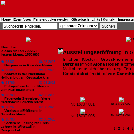
Home
|
Eventfotos
|
Fenstergucker werden
|
Gästebuch
|
Links
|
Kontakt
|
Impressu
Besucher:
diesen Monat: 7006478
Ausstellungseröffnung in 
letzten Monat: 15503886
Im ehem. Kloster in
Grosskirchheim
Nr. 18801
06.08.2026
Darkness"
von
Alona Rodeh
eröffne
Bergmesse in Grosskirchheim
Mölltal freute sich über die rege Tei
Nr. 18800
03.08.2026
für sie dabei "heidi-s"von Carinth
Konzert in der Pfarrkirche
Heiligenblut am Grossglockner
Nr. 18799
03.08.2026
Fotogruß am frühen Morgen
vom Flatschachersee
Nr. 18798
02.08.2026
Feuerwehr Steuerberg feierte
traditionelle Feuerwehrfest
Nr. 18707 001
Nr. 18707 002
Nr. 18797
02.08.2026
Vernissage Eröffnung in
Grosskirchheim
Nr. 18707 005
Nr. 18707 006
Nr. 18796
02.08.2026
Szenische Lesung mit Chris
Lohner im Wirtstadl in
1
|
2
|
3
|
4
|
5
Rangersdorf