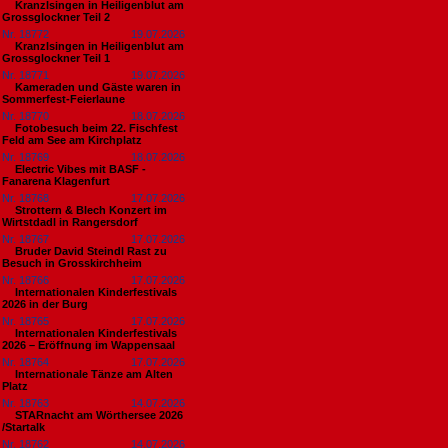
Kranzlsingen in Heiligenblut am
Grossglockner Teil 2
Nr. 18772
19.07.2026
Kranzlsingen in Heiligenblut am
Grossglockner Teil 1
Nr. 18771
19.07.2026
Kameraden und Gäste waren in
Sommerfest-Feierlaune
Nr. 18770
18.07.2026
Fotobesuch beim 22. Fischfest
Feld am See am Kirchplatz
Nr. 18769
18.07.2026
Electric Vibes mit BASF -
Fanarena Klagenfurt
Nr. 18768
17.07.2026
Strottern & Blech Konzert im
Wirtstdadl in Rangersdorf
Nr. 18767
17.07.2026
Bruder David Steindl Rast zu
Besuch in Grosskirchheim
Nr. 18766
17.07.2026
Internationalen Kinderfestivals
2026 in der Burg
Nr. 18765
17.07.2026
Internationalen Kinderfestivals
2026 – Eröffnung im Wappensaal
Nr. 18764
17.07.2026
Internationale Tänze am Alten
Platz
Nr. 18763
14.07.2026
STARnacht am Wörthersee 2026
/Startalk
Nr. 18762
14.07.2026