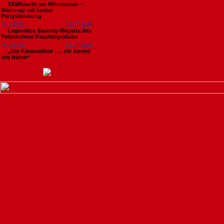
STARnacht am Wörthersee –
Warm-up mit bester
Partystimmung
Nr. 18761
13.07.2026
Legendäre Sautrog-Regatta des
Feldkirchner Faschingsklubs
Nr. 18759
13.07.2026
„Die Karawanken . . . ein Abend
wie früher“