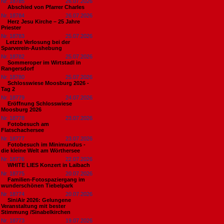
Nr. 18785
26.07.2026
Abschied von Pfarrer Charles
Nr. 18784
26.07.2026
Herz Jesu Kirche – 25 Jahre
Priester
Nr. 18783
25.07.2026
​Letzte Verlosung bei der
Sparverein-Aushebung
Nr. 18782
25.07.2026
Sommeroper im Wirtstadl in
Rangersdorf
Nr. 18780
25.07.2026
Schlosswiese Moosburg 2026 -
Tag 2
Nr. 18779
24.07.2026
Eröffnung Schlosswiese
Moosburg 2026
Nr. 18778
23.07.2026
Fotobesuch am
Flatschachersee
Nr. 18777
23.07.2026
Fotobesuch im Minimundus -
die kleine Welt am Wörthersee
Nr. 18776
22.07.2026
WHITE LIES Konzert in Laibach
Nr. 18775
20.07.2026
Familien-Fotospaziergang im
wunderschönen Tiebelpark
Nr. 18774
20.07.2026
SiniAir 2026: Gelungene
Veranstaltung mit bester
Stimmung /Sinabelkirchen
Nr. 18773
19.07.2026