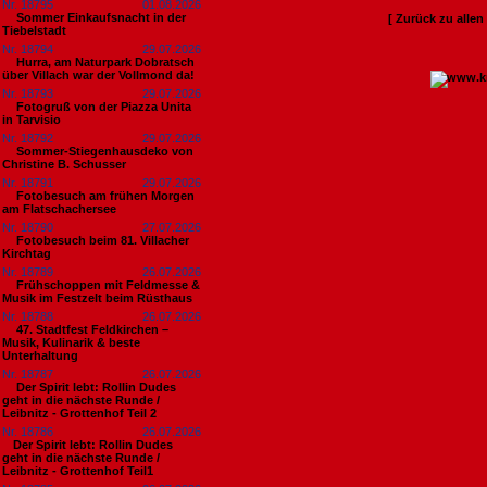
Nr. 18795
01.08.2026
Sommer Einkaufsnacht in der
[ Zurück zu alle
Tiebelstadt
Nr. 18794
29.07.2026
Hurra, am Naturpark Dobratsch
über Villach war der Vollmond da!
Nr. 18793
29.07.2026
Fotogruß von der Piazza Unita
in Tarvisio
Nr. 18792
29.07.2026
Sommer-Stiegenhausdeko von
Christine B. Schusser
Nr. 18791
29.07.2026
Fotobesuch am frühen Morgen
am Flatschachersee
Nr. 18790
27.07.2026
Fotobesuch beim 81. Villacher
Kirchtag
Nr. 18789
26.07.2026
Frühschoppen mit Feldmesse &
Musik im Festzelt beim Rüsthaus
Nr. 18788
26.07.2026
47. Stadtfest Feldkirchen –
Musik, Kulinarik & beste
Unterhaltung
Nr. 18787
26.07.2026
Der Spirit lebt: Rollin Dudes
geht in die nächste Runde /
Leibnitz - Grottenhof Teil 2
Nr. 18786
26.07.2026
​Der Spirit lebt: Rollin Dudes
geht in die nächste Runde /
Leibnitz - Grottenhof Teil1