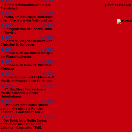
Nr. 18795
01.08.2026
Sommer Einkaufsnacht in der
[ Zurück zu alle
Tiebelstadt
Nr. 18794
29.07.2026
Hurra, am Naturpark Dobratsch
über Villach war der Vollmond da!
Nr. 18793
29.07.2026
Fotogruß von der Piazza Unita
in Tarvisio
Nr. 18792
29.07.2026
Sommer-Stiegenhausdeko von
Christine B. Schusser
Nr. 18791
29.07.2026
Fotobesuch am frühen Morgen
am Flatschachersee
Nr. 18790
27.07.2026
Fotobesuch beim 81. Villacher
Kirchtag
Nr. 18789
26.07.2026
Frühschoppen mit Feldmesse &
Musik im Festzelt beim Rüsthaus
Nr. 18788
26.07.2026
47. Stadtfest Feldkirchen –
Musik, Kulinarik & beste
Unterhaltung
Nr. 18787
26.07.2026
Der Spirit lebt: Rollin Dudes
geht in die nächste Runde /
Leibnitz - Grottenhof Teil 2
Nr. 18786
26.07.2026
​Der Spirit lebt: Rollin Dudes
geht in die nächste Runde /
Leibnitz - Grottenhof Teil1