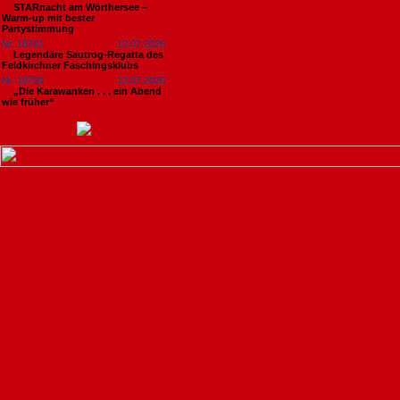
STARnacht am Wörthersee –
Warm-up mit bester
Partystimmung
Nr. 18761
13.07.2026
Legendäre Sautrog-Regatta des
Feldkirchner Faschingsklubs
Nr. 18759
13.07.2026
„Die Karawanken . . . ein Abend
wie früher“