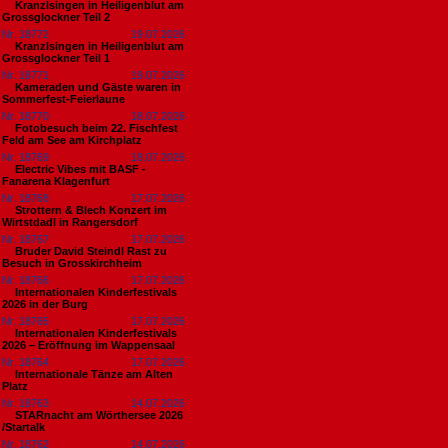
Kranzlsingen in Heiligenblut am
Grossglockner Teil 2
Nr. 18772
19.07.2026
Kranzlsingen in Heiligenblut am
Grossglockner Teil 1
Nr. 18771
19.07.2026
Kameraden und Gäste waren in
Sommerfest-Feierlaune
Nr. 18770
18.07.2026
Fotobesuch beim 22. Fischfest
Feld am See am Kirchplatz
Nr. 18769
18.07.2026
Electric Vibes mit BASF -
Fanarena Klagenfurt
Nr. 18768
17.07.2026
Strottern & Blech Konzert im
Wirtstdadl in Rangersdorf
Nr. 18767
17.07.2026
Bruder David Steindl Rast zu
Besuch in Grosskirchheim
Nr. 18766
17.07.2026
Internationalen Kinderfestivals
2026 in der Burg
Nr. 18765
17.07.2026
Internationalen Kinderfestivals
2026 – Eröffnung im Wappensaal
Nr. 18764
17.07.2026
Internationale Tänze am Alten
Platz
Nr. 18763
14.07.2026
STARnacht am Wörthersee 2026
/Startalk
Nr. 18762
14.07.2026