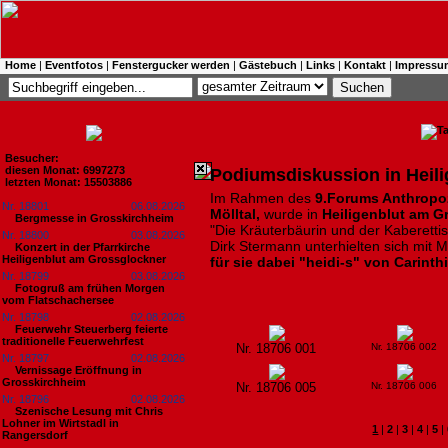
Home
|
Eventfotos
|
Fenstergucker werden
|
Gästebuch
|
Links
|
Kontakt
|
Impressu
Besucher:
diesen Monat: 6997273
Podiumsdiskussion in Heil
letzten Monat: 15503886
Im Rahmen des
9.Forums Anthropo
Nr. 18801
06.08.2026
Mölltal,
wurde in
Heiligenblut am G
Bergmesse in Grosskirchheim
"Die Kräuterbäurin und der Kaberetti
Nr. 18800
03.08.2026
Dirk Stermann unterhielten sich mit 
Konzert in der Pfarrkirche
Heiligenblut am Grossglockner
für sie dabei "heidi-s" von Carinth
Nr. 18799
03.08.2026
Fotogruß am frühen Morgen
vom Flatschachersee
Nr. 18798
02.08.2026
Feuerwehr Steuerberg feierte
traditionelle Feuerwehrfest
Nr. 18706 001
Nr. 18706 002
Nr. 18797
02.08.2026
Vernissage Eröffnung in
Grosskirchheim
Nr. 18706 005
Nr. 18706 006
Nr. 18796
02.08.2026
Szenische Lesung mit Chris
Lohner im Wirtstadl in
1
|
2
|
3
|
4
|
5
|
Rangersdorf