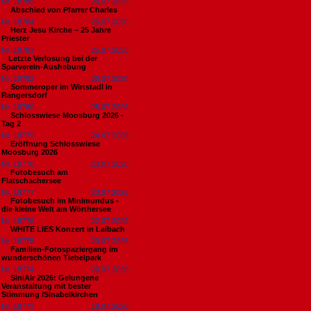
Nr. 18785
26.07.2026
Abschied von Pfarrer Charles
Nr. 18784
26.07.2026
Herz Jesu Kirche – 25 Jahre
Priester
Nr. 18783
25.07.2026
​Letzte Verlosung bei der
Sparverein-Aushebung
Nr. 18782
25.07.2026
Sommeroper im Wirtstadl in
Rangersdorf
Nr. 18780
25.07.2026
Schlosswiese Moosburg 2026 -
Tag 2
Nr. 18779
24.07.2026
Eröffnung Schlosswiese
Moosburg 2026
Nr. 18778
23.07.2026
Fotobesuch am
Flatschachersee
Nr. 18777
23.07.2026
Fotobesuch im Minimundus -
die kleine Welt am Wörthersee
Nr. 18776
22.07.2026
WHITE LIES Konzert in Laibach
Nr. 18775
20.07.2026
Familien-Fotospaziergang im
wunderschönen Tiebelpark
Nr. 18774
20.07.2026
SiniAir 2026: Gelungene
Veranstaltung mit bester
Stimmung /Sinabelkirchen
Nr. 18773
19.07.2026