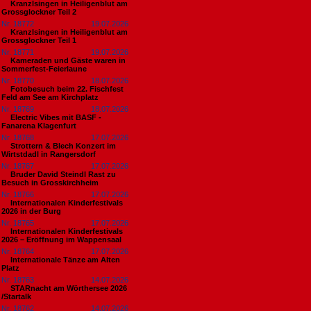
Kranzlsingen in Heiligenblut am
Grossglockner Teil 2
Nr. 18772
19.07.2026
Kranzlsingen in Heiligenblut am
Grossglockner Teil 1
Nr. 18771
19.07.2026
Kameraden und Gäste waren in
Sommerfest-Feierlaune
Nr. 18770
18.07.2026
Fotobesuch beim 22. Fischfest
Feld am See am Kirchplatz
Nr. 18769
18.07.2026
Electric Vibes mit BASF -
Fanarena Klagenfurt
Nr. 18768
17.07.2026
Strottern & Blech Konzert im
Wirtstdadl in Rangersdorf
Nr. 18767
17.07.2026
Bruder David Steindl Rast zu
Besuch in Grosskirchheim
Nr. 18766
17.07.2026
Internationalen Kinderfestivals
2026 in der Burg
Nr. 18765
17.07.2026
Internationalen Kinderfestivals
2026 – Eröffnung im Wappensaal
Nr. 18764
17.07.2026
Internationale Tänze am Alten
Platz
Nr. 18763
14.07.2026
STARnacht am Wörthersee 2026
/Startalk
Nr. 18762
14.07.2026