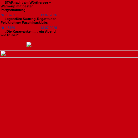
STARnacht am Wörthersee –
Warm-up mit bester
Partystimmung
Nr. 18761
13.07.2026
Legendäre Sautrog-Regatta des
Feldkirchner Faschingsklubs
Nr. 18759
13.07.2026
„Die Karawanken . . . ein Abend
wie früher“