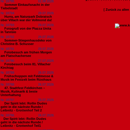
Nr. 18795
01.08.2026
Sommer Einkaufsnacht in der
Tiebelstadt
[ Zurück zu alle
Nr. 18794
29.07.2026
Hurra, am Naturpark Dobratsch
über Villach war der Vollmond da!
Nr. 18793
29.07.2026
Fotogruß von der Piazza Unita
in Tarvisio
Nr. 18792
29.07.2026
Sommer-Stiegenhausdeko von
Christine B. Schusser
Nr. 18791
29.07.2026
Fotobesuch am frühen Morgen
am Flatschachersee
Nr. 18790
27.07.2026
Fotobesuch beim 81. Villacher
Kirchtag
Nr. 18789
26.07.2026
Frühschoppen mit Feldmesse &
Musik im Festzelt beim Rüsthaus
Nr. 18788
26.07.2026
47. Stadtfest Feldkirchen –
Musik, Kulinarik & beste
Unterhaltung
Nr. 18787
26.07.2026
Der Spirit lebt: Rollin Dudes
geht in die nächste Runde /
Leibnitz - Grottenhof Teil 2
Nr. 18786
26.07.2026
​Der Spirit lebt: Rollin Dudes
geht in die nächste Runde /
Leibnitz - Grottenhof Teil1