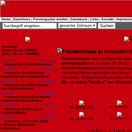
Home
|
Eventfotos
|
Fenstergucker werden
|
Gästebuch
|
Links
|
Kontakt
|
Impressu
Besucher:
diesen Monat: 6985901
Fronleichnam in Grosskirc
letzten Monat: 15503886
Fronleichnam
das Hochfest der kath
Nr. 18801
06.08.2026
Grosskirchheim
mit einer Hl. Messe
Bergmesse in Grosskirchheim
Fronleichmamsprozession
begange
Nr. 18800
03.08.2026
Grosskirchheim gestaltete die Messe 
Konzert in der Pfarrkirche
Heiligenblut am Grossglockner
Vereinen, Erstkommunionkindern Firm
Nr. 18799
03.08.2026
für sie dabei "heidi-s" von Carint
Fotogruß am frühen Morgen
vom Flatschachersee
Nr. 18798
02.08.2026
Feuerwehr Steuerberg feierte
traditionelle Feuerwehrfest
Nr. 18797
02.08.2026
Nr. 18702 001
Nr. 18702 002
Vernissage Eröffnung in
Grosskirchheim
Nr. 18796
02.08.2026
Nr. 18702 005
Nr. 18702 006
Szenische Lesung mit Chris
Lohner im Wirtstadl in
Rangersdorf
1
|
2
|
3
|
4
|
5
|
6
|
7
|
8
|
9
|
10