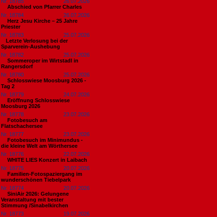
Nr. 18785
26.07.2026
Abschied von Pfarrer Charles
Nr. 18784
26.07.2026
Herz Jesu Kirche – 25 Jahre
Priester
Nr. 18783
25.07.2026
​Letzte Verlosung bei der
Sparverein-Aushebung
Nr. 18782
25.07.2026
Sommeroper im Wirtstadl in
Rangersdorf
Nr. 18780
25.07.2026
Schlosswiese Moosburg 2026 -
Tag 2
Nr. 18779
24.07.2026
Eröffnung Schlosswiese
Moosburg 2026
Nr. 18778
23.07.2026
Fotobesuch am
Flatschachersee
Nr. 18777
23.07.2026
Fotobesuch im Minimundus -
die kleine Welt am Wörthersee
Nr. 18776
22.07.2026
WHITE LIES Konzert in Laibach
Nr. 18775
20.07.2026
Familien-Fotospaziergang im
wunderschönen Tiebelpark
Nr. 18774
20.07.2026
SiniAir 2026: Gelungene
Veranstaltung mit bester
Stimmung /Sinabelkirchen
Nr. 18773
19.07.2026