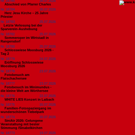
Nr. 18785
26.07.2026
Abschied von Pfarrer Charles
Nr. 18784
26.07.2026
Herz Jesu Kirche – 25 Jahre
Priester
Nr. 18783
25.07.2026
​Letzte Verlosung bei der
Sparverein-Aushebung
Nr. 18782
25.07.2026
Sommeroper im Wirtstadl in
Rangersdorf
Nr. 18780
25.07.2026
Schlosswiese Moosburg 2026 -
Tag 2
Nr. 18779
24.07.2026
Eröffnung Schlosswiese
Moosburg 2026
Nr. 18778
23.07.2026
Fotobesuch am
Flatschachersee
Nr. 18777
23.07.2026
Fotobesuch im Minimundus -
die kleine Welt am Wörthersee
Nr. 18776
22.07.2026
WHITE LIES Konzert in Laibach
Nr. 18775
20.07.2026
Familien-Fotospaziergang im
wunderschönen Tiebelpark
Nr. 18774
20.07.2026
SiniAir 2026: Gelungene
Veranstaltung mit bester
Stimmung /Sinabelkirchen
Nr. 18773
19.07.2026