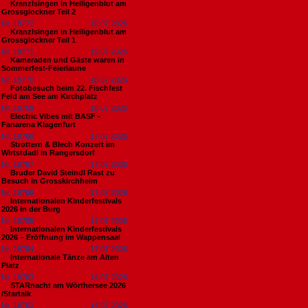
Kranzlsingen in Heiligenblut am
Grossglockner Teil 2
Nr. 18772
19.07.2026
Kranzlsingen in Heiligenblut am
Grossglockner Teil 1
Nr. 18771
19.07.2026
Kameraden und Gäste waren in
Sommerfest-Feierlaune
Nr. 18770
18.07.2026
Fotobesuch beim 22. Fischfest
Feld am See am Kirchplatz
Nr. 18769
18.07.2026
Electric Vibes mit BASF -
Fanarena Klagenfurt
Nr. 18768
17.07.2026
Strottern & Blech Konzert im
Wirtstdadl in Rangersdorf
Nr. 18767
17.07.2026
Bruder David Steindl Rast zu
Besuch in Grosskirchheim
Nr. 18766
17.07.2026
Internationalen Kinderfestivals
2026 in der Burg
Nr. 18765
17.07.2026
Internationalen Kinderfestivals
2026 – Eröffnung im Wappensaal
Nr. 18764
17.07.2026
Internationale Tänze am Alten
Platz
Nr. 18763
14.07.2026
STARnacht am Wörthersee 2026
/Startalk
Nr. 18762
14.07.2026