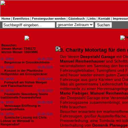
Home
|
Eventfotos
|
Fenstergucker werden
|
Gästebuch
|
Links
|
Kontakt
|
Impressu
Besucher:
diesen Monat: 7345172
3. Charity Motortag für de
letzten Monat: 15503886
Der Verein
Deepstahl Garage
mit O
Nr. 18801
06.08.2026
Manuel Reichenhauser
und Schriftf
Bergmesse in Grosskirchheim
veranstalteten am Samstag den bereit
Nr. 18800
03.08.2026
Fahrzeugliebhaber, Tuningfans und F
Konzert in der Pfarrkirche
Heiligenblut am Grossglockner
wird heuer wieder einem guten Zwec
Nr. 18799
03.08.2026
Fahrzeuge aus ganz Kärnten und Öste
Fotogruß am frühen Morgen
Was als gemeinsame Leidenschaft fü
vom Flatschachersee
mittlerweile zu einer Herzensangele
Nr. 18798
02.08.2026
Mario Fiebiger
,
Manuel Reichenha
Feuerwehr Steuerberg feierte
der Deepstahl Garage eine Veranstalt
traditionelle Feuerwehrfest
Fahrzeugszene zusammenbringt, sond
Nr. 18797
02.08.2026
Vernissage Eröffnung in
Hilfe brauchen.
Grosskirchheim
Besucher erwartete ein markenoffene
Nr. 18796
02.08.2026
Fahrzeugen, großer Ausstellerfläch
Szenische Lesung mit Chris
Preisverleihung, eine Tombola mit tol
Lohner im Wirtstadl in
Rangersdorf
Unterhaltung von
Dominik Planegge