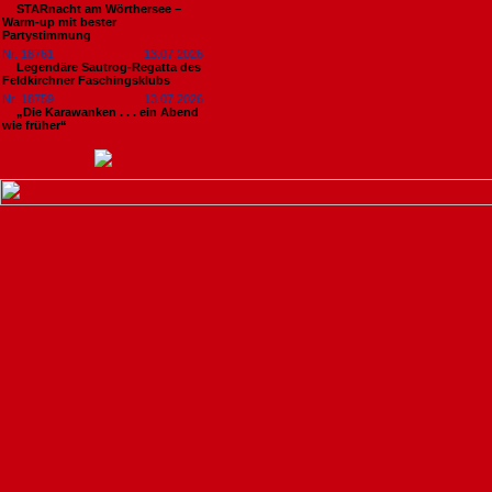
STARnacht am Wörthersee –
Warm-up mit bester
Partystimmung
Nr. 18761
13.07.2026
Legendäre Sautrog-Regatta des
Feldkirchner Faschingsklubs
Nr. 18759
13.07.2026
„Die Karawanken . . . ein Abend
wie früher“