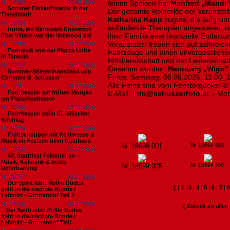
Nr. 18795
01.08.2026
feinen Speisen hat
Manfred „Mandi“ 
Sommer Einkaufsnacht in der
Der gesamte Reinerlös der Veranstal
Tiebelstadt
Katharina Kapp
zugute, die aufgrun
Nr. 18794
29.07.2026
auflaufende Therapien angewiesen ist
Hurra, am Naturpark Dobratsch
ihrer Familie eine finanzielle Entlast
über Villach war der Vollmond da!
Veranstalter freuen sich auf zahlreic
Nr. 18793
29.07.2026
Fotogruß von der Piazza Unita
Fahrzeuge und einen unvergessliche
in Tarvisio
Hilfsbereitschaft und der Leidenschaft
Nr. 18792
29.07.2026
Gesehen wurden:
Herodwig „Wigo“
Sommer-Stiegenhausdeko von
Fotos: Samstag, 06.06.2026, 11:00_
Christine B. Schusser
Alle Fotos sind vom Fenstergucker ©
Nr. 18791
29.07.2026
Fotobesuch am frühen Morgen
E-Mail:
info@schusserfoto.at
– Mob
am Flatschachersee
Nr. 18790
27.07.2026
Fotobesuch beim 81. Villacher
Kirchtag
Nr. 18789
26.07.2026
Frühschoppen mit Feldmesse &
Musik im Festzelt beim Rüsthaus
Nr. 18699 001
Nr. 18699 002
Nr. 18788
26.07.2026
47. Stadtfest Feldkirchen –
Musik, Kulinarik & beste
Nr. 18699 005
Nr. 18699 006
Unterhaltung
Nr. 18787
26.07.2026
Der Spirit lebt: Rollin Dudes
1
|
2
|
3
|
4
|
5
|
6
|
7
|
8
geht in die nächste Runde /
Leibnitz - Grottenhof Teil 2
Nr. 18786
26.07.2026
[ Zurück zu alle
​Der Spirit lebt: Rollin Dudes
geht in die nächste Runde /
Leibnitz - Grottenhof Teil1