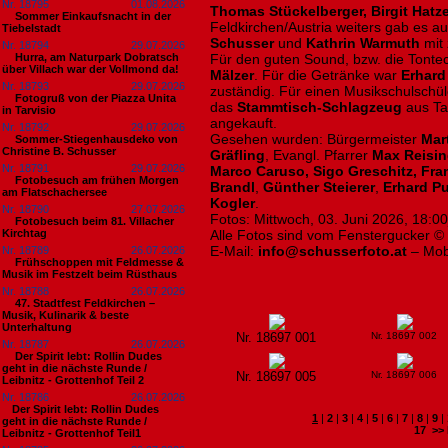
Nr. 18795
01.08.2026
Thomas Stückelberger, Birgit Hatz
Sommer Einkaufsnacht in der
Feldkirchen/Austria weiters gab es au
Tiebelstadt
Schusser
und
Kathrin Warmuth
mit 
Nr. 18794
29.07.2026
Hurra, am Naturpark Dobratsch
Für den guten Sound, bzw. die Tonte
über Villach war der Vollmond da!
Mälzer
. Für die Getränke war
Erhard
Nr. 18793
29.07.2026
zuständig. Für einen Musikschulschü
Fotogruß von der Piazza Unita
das
Stammtisch-Schlagzeug
aus Ta
in Tarvisio
angekauft.
Nr. 18792
29.07.2026
Gesehen wurden: Bürgermeister
Mart
Sommer-Stiegenhausdeko von
Christine B. Schusser
Gräfling
, Evangl. Pfarrer
Max Reisin
Nr. 18791
29.07.2026
Marco Caruso, Sigo Greschitz, Fran
Fotobesuch am frühen Morgen
Brandl
,
Günther Steierer
,
Erhard P
am Flatschachersee
Kogler
.
Nr. 18790
27.07.2026
Fotos: Mittwoch, 03. Juni 2026, 18:0
Fotobesuch beim 81. Villacher
Kirchtag
Alle Fotos sind vom Fenstergucker ©
E-Mail:
info@schusserfoto.at
– Mob
Nr. 18789
26.07.2026
Frühschoppen mit Feldmesse &
Musik im Festzelt beim Rüsthaus
Nr. 18788
26.07.2026
47. Stadtfest Feldkirchen –
Musik, Kulinarik & beste
Unterhaltung
Nr. 18697 001
Nr. 18697 002
Nr. 18787
26.07.2026
Der Spirit lebt: Rollin Dudes
geht in die nächste Runde /
Nr. 18697 005
Nr. 18697 006
Leibnitz - Grottenhof Teil 2
Nr. 18786
26.07.2026
​Der Spirit lebt: Rollin Dudes
1
|
2
|
3
|
4
|
5
|
6
|
7
|
8
|
9
|
geht in die nächste Runde /
17
>>
Leibnitz - Grottenhof Teil1