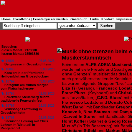
Home
|
Eventfotos
|
Fenstergucker werden
|
Gästebuch
|
Links
|
Kontakt
|
Impressu
Besucher:
diesen Monat: 7370600
Musik ohne Grenzen beim e
letzten Monat: 15503886
Musikerstammtisch
Nr. 18801
06.08.2026
Beim ersten
ALPE-ADRIA Musikers
Bergmesse in Grosskirchheim
wurde mit viele Freude und Spaß ge
Nr. 18800
03.08.2026
Konzert in der Pfarrkirche
ohne Grenzen
“ musiziert das drei 
Heiligenblut am Grossglockner
auch grenzüberschreitende Kontakte 
Nr. 18799
03.08.2026
Es waren folgende Gruppen “Live“ au
Fotogruß am frühen Morgen
Liza Ti
(Gesang),
Francesco
Lodat
vom Flatschachersee
Franz Piussi
(Keyboard) und
Christ
Nr. 18798
02.08.2026
Feuerwehr Steuerberg feierte
aus Tarvis/Italien, „
C.F.D. Blues
“ mit
traditionelle Feuerwehrfest
Francesco Lodato
und
Donato Col
Nr. 18797
02.08.2026
West
Band
“ mit Bandleader
Gregor
Vernissage Eröffnung in
Kopavnik
,
Nina Bauman
und
Damja
Grosskirchheim
„
Carved In Stone“
mit Bandleader
Si
Nr. 18796
02.08.2026
Horst Kofler
(Gitarre)
& Georg Ros
Szenische Lesung mit Chris
Lohner im Wirtstadl in
Music“
(in Trio Besetzung)
mit Bandl
Rangersdorf
Christiane Stöckl
und
Markus Mälz