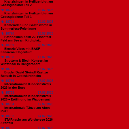
Kranzlsingen in Heiligenblut am
Grossglockner Teil 2
Nr. 18772
19.07.2026
Kranzlsingen in Heiligenblut am
Grossglockner Teil 1
Nr. 18771
19.07.2026
Kameraden und Gäste waren in
Sommerfest-Feierlaune
Nr. 18770
18.07.2026
Fotobesuch beim 22. Fischfest
Feld am See am Kirchplatz
Nr. 18769
18.07.2026
Electric Vibes mit BASF -
Fanarena Klagenfurt
Nr. 18768
17.07.2026
Strottern & Blech Konzert im
Wirtstdadl in Rangersdorf
Nr. 18767
17.07.2026
Bruder David Steindl Rast zu
Besuch in Grosskirchheim
Nr. 18766
17.07.2026
Internationalen Kinderfestivals
2026 in der Burg
Nr. 18765
17.07.2026
Internationalen Kinderfestivals
2026 – Eröffnung im Wappensaal
Nr. 18764
17.07.2026
Internationale Tänze am Alten
Platz
Nr. 18763
14.07.2026
STARnacht am Wörthersee 2026
/Startalk
Nr. 18762
14.07.2026