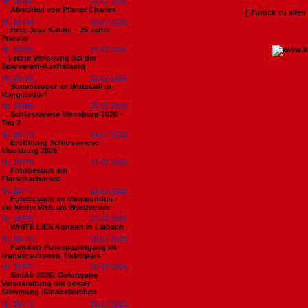
Nr. 18785
26.07.2026
Abschied von Pfarrer Charles
[ Zurück zu alle
Nr. 18784
26.07.2026
Herz Jesu Kirche – 25 Jahre
Priester
Nr. 18783
25.07.2026
​Letzte Verlosung bei der
Sparverein-Aushebung
Nr. 18782
25.07.2026
Sommeroper im Wirtstadl in
Rangersdorf
Nr. 18780
25.07.2026
Schlosswiese Moosburg 2026 -
Tag 2
Nr. 18779
24.07.2026
Eröffnung Schlosswiese
Moosburg 2026
Nr. 18778
23.07.2026
Fotobesuch am
Flatschachersee
Nr. 18777
23.07.2026
Fotobesuch im Minimundus -
die kleine Welt am Wörthersee
Nr. 18776
22.07.2026
WHITE LIES Konzert in Laibach
Nr. 18775
20.07.2026
Familien-Fotospaziergang im
wunderschönen Tiebelpark
Nr. 18774
20.07.2026
SiniAir 2026: Gelungene
Veranstaltung mit bester
Stimmung /Sinabelkirchen
Nr. 18773
19.07.2026