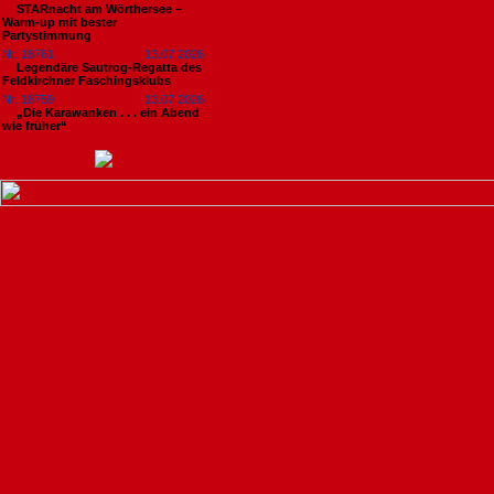
STARnacht am Wörthersee –
Warm-up mit bester
Partystimmung
Nr. 18761
13.07.2026
Legendäre Sautrog-Regatta des
Feldkirchner Faschingsklubs
Nr. 18759
13.07.2026
„Die Karawanken . . . ein Abend
wie früher“