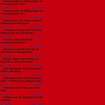
Kranzlsingen in Heiligenblut am
Grossglockner Teil 2
Nr. 18772
19.07.2026
Kranzlsingen in Heiligenblut am
Grossglockner Teil 1
Nr. 18771
19.07.2026
Kameraden und Gäste waren in
Sommerfest-Feierlaune
Nr. 18770
18.07.2026
Fotobesuch beim 22. Fischfest
Feld am See am Kirchplatz
Nr. 18769
18.07.2026
Electric Vibes mit BASF -
Fanarena Klagenfurt
Nr. 18768
17.07.2026
Strottern & Blech Konzert im
Wirtstdadl in Rangersdorf
Nr. 18767
17.07.2026
Bruder David Steindl Rast zu
Besuch in Grosskirchheim
Nr. 18766
17.07.2026
Internationalen Kinderfestivals
2026 in der Burg
Nr. 18765
17.07.2026
Internationalen Kinderfestivals
2026 – Eröffnung im Wappensaal
Nr. 18764
17.07.2026
Internationale Tänze am Alten
Platz
Nr. 18763
14.07.2026
STARnacht am Wörthersee 2026
/Startalk
Nr. 18762
14.07.2026