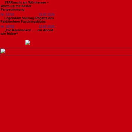
STARnacht am Wörthersee –
Warm-up mit bester
Partystimmung
Nr. 18761
13.07.2026
Legendäre Sautrog-Regatta des
Feldkirchner Faschingsklubs
Nr. 18759
13.07.2026
„Die Karawanken . . . ein Abend
wie früher“