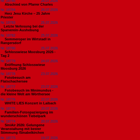
Nr. 18785
26.07.2026
Abschied von Pfarrer Charles
Nr. 18784
26.07.2026
Herz Jesu Kirche – 25 Jahre
Priester
Nr. 18783
25.07.2026
​Letzte Verlosung bei der
Sparverein-Aushebung
Nr. 18782
25.07.2026
Sommeroper im Wirtstadl in
Rangersdorf
Nr. 18780
25.07.2026
Schlosswiese Moosburg 2026 -
Tag 2
Nr. 18779
24.07.2026
Eröffnung Schlosswiese
Moosburg 2026
Nr. 18778
23.07.2026
Fotobesuch am
Flatschachersee
Nr. 18777
23.07.2026
Fotobesuch im Minimundus -
die kleine Welt am Wörthersee
Nr. 18776
22.07.2026
WHITE LIES Konzert in Laibach
Nr. 18775
20.07.2026
Familien-Fotospaziergang im
wunderschönen Tiebelpark
Nr. 18774
20.07.2026
SiniAir 2026: Gelungene
Veranstaltung mit bester
Stimmung /Sinabelkirchen
Nr. 18773
19.07.2026