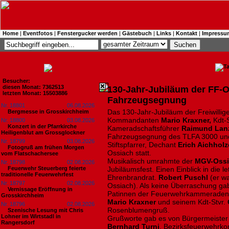
Home
|
Eventfotos
|
Fenstergucker werden
|
Gästebuch
|
Links
|
Kontakt
|
Impressu
Besucher:
diesen Monat: 7362513
130-Jahr-Jubiläum der FF-
letzten Monat: 15503886
Fahrzeugsegnung
Nr. 18801
06.08.2026
Das 130-Jahr-Jubiläum der Freiwilli
Bergmesse in Grosskirchheim
Kommandanten
Mario Kraxner,
Kdt-S
Nr. 18800
03.08.2026
Konzert in der Pfarrkirche
Kameradschaftsführer
Raimund Lan
Heiligenblut am Grossglockner
Fahrzeugsegnung des TLFA 3000 und 
Nr. 18799
03.08.2026
Stiftspfarrer, Dechant
Erich Aichholz
Fotogruß am frühen Morgen
Ossiach statt.
vom Flatschachersee
Musikalisch umrahmte der
MGV-Ossi
Nr. 18798
02.08.2026
Feuerwehr Steuerberg feierte
Jubiläumsfest. Einen Einblick in die 
traditionelle Feuerwehrfest
Ehrenbrandrat.
Robert Puschl
(er w
Nr. 18797
02.08.2026
Ossiach). Als keine Überraschung gab
Vernissage Eröffnung in
Patinnen der Feuerwehrkammeraden
Grosskirchheim
Mario Kraxner
und seinem Kdt-Stvr.
Nr. 18796
02.08.2026
Rosenblumengruß.
Szenische Lesung mit Chris
Lohner im Wirtstadl in
Grußworte gab es von Bürgermeiste
Rangersdorf
Bernhard Turni
, Bezirksfeuerwehr