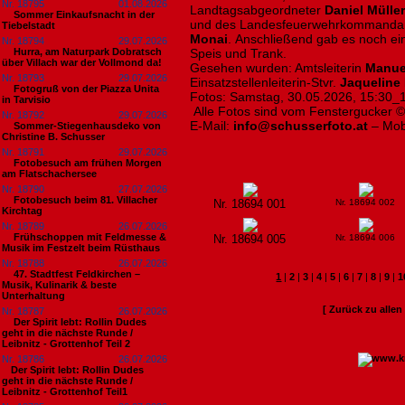
Nr. 18795
01.08.2026
Landtagsabgeordneter
Daniel Mülle
Sommer Einkaufsnacht in der
und des Landesfeuerwehrkommandan
Tiebelstadt
Monai
. Anschließend gab es noch e
Nr. 18794
29.07.2026
Hurra, am Naturpark Dobratsch
Speis und Trank.
über Villach war der Vollmond da!
Gesehen wurden: Amtsleiterin
Manue
Nr. 18793
29.07.2026
Einsatzstellenleiterin-Stvr.
Jaqueline 
Fotogruß von der Piazza Unita
Fotos: Samstag, 30.05.2026, 15:30_1
in Tarvisio
Alle Fotos sind vom Fenstergucker 
Nr. 18792
29.07.2026
E-Mail:
info@schusserfoto.at
– Mob
Sommer-Stiegenhausdeko von
Christine B. Schusser
Nr. 18791
29.07.2026
Fotobesuch am frühen Morgen
am Flatschachersee
Nr. 18790
27.07.2026
Fotobesuch beim 81. Villacher
Nr. 18694 001
Nr. 18694 002
Kirchtag
Nr. 18789
26.07.2026
Frühschoppen mit Feldmesse &
Nr. 18694 005
Nr. 18694 006
Musik im Festzelt beim Rüsthaus
Nr. 18788
26.07.2026
47. Stadtfest Feldkirchen –
1
|
2
|
3
|
4
|
5
|
6
|
7
|
8
|
9
|
1
Musik, Kulinarik & beste
Unterhaltung
[ Zurück zu alle
Nr. 18787
26.07.2026
Der Spirit lebt: Rollin Dudes
geht in die nächste Runde /
Leibnitz - Grottenhof Teil 2
Nr. 18786
26.07.2026
​Der Spirit lebt: Rollin Dudes
geht in die nächste Runde /
Leibnitz - Grottenhof Teil1