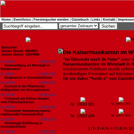
Home
|
Eventfotos
|
Fenstergucker werden
|
Gästebuch
|
Links
|
Kontakt
|
Impressu
Besucher:
diesen Monat: 8694853
Die Kaisermusikanten im Wi
letzten Monat: 15503886
"Im Eilschritt nach St Peter"
unter d
Nr. 18802
08.08.2026
Kaisermusikanten im Wirtstadl in 
Summerklang im Wirtstadl in
erschienenen Publikum wurde böhmis
Rangersdorf
achtköpfigen Formation auf höchsten
Nr. 18801
06.08.2026
Bergmesse in Grosskirchheim
für sie dabei "heidi-s" von Carint
Nr. 18800
03.08.2026
Konzert in der Pfarrkirche
Heiligenblut am Grossglockner
Nr. 18799
03.08.2026
Fotogruß am frühen Morgen
vom Flatschachersee
Nr. 18693 001
Nr. 18693 002
Nr. 18798
02.08.2026
Feuerwehr Steuerberg feierte
traditionelle Feuerwehrfest
Nr. 18693 005
Nr. 18693 006
Nr. 18797
02.08.2026
Vernissage Eröffnung in
Grosskirchheim
1
|
2
|
3
|
4
|
5
|
6
|
7
|
8
|
9
|
10
Nr. 18796
02.08.2026