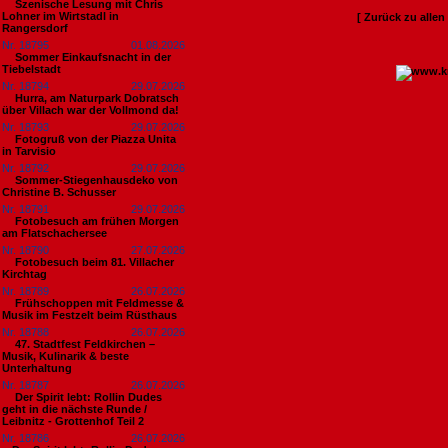
Szenische Lesung mit Chris
Lohner im Wirtstadl in
[ Zurück zu alle
Rangersdorf
Nr. 18795
01.08.2026
Sommer Einkaufsnacht in der
Tiebelstadt
Nr. 18794
29.07.2026
Hurra, am Naturpark Dobratsch
über Villach war der Vollmond da!
Nr. 18793
29.07.2026
Fotogruß von der Piazza Unita
in Tarvisio
Nr. 18792
29.07.2026
Sommer-Stiegenhausdeko von
Christine B. Schusser
Nr. 18791
29.07.2026
Fotobesuch am frühen Morgen
am Flatschachersee
Nr. 18790
27.07.2026
Fotobesuch beim 81. Villacher
Kirchtag
Nr. 18789
26.07.2026
Frühschoppen mit Feldmesse &
Musik im Festzelt beim Rüsthaus
Nr. 18788
26.07.2026
47. Stadtfest Feldkirchen –
Musik, Kulinarik & beste
Unterhaltung
Nr. 18787
26.07.2026
Der Spirit lebt: Rollin Dudes
geht in die nächste Runde /
Leibnitz - Grottenhof Teil 2
Nr. 18786
26.07.2026