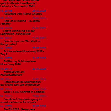
​Der Spirit lebt: Rollin Dudes
geht in die nächste Runde /
Leibnitz - Grottenhof Teil1
Nr. 18785
26.07.2026
Abschied von Pfarrer Charles
Nr. 18784
26.07.2026
Herz Jesu Kirche – 25 Jahre
Priester
Nr. 18783
25.07.2026
​Letzte Verlosung bei der
Sparverein-Aushebung
Nr. 18782
25.07.2026
Sommeroper im Wirtstadl in
Rangersdorf
Nr. 18780
25.07.2026
Schlosswiese Moosburg 2026 -
Tag 2
Nr. 18779
24.07.2026
Eröffnung Schlosswiese
Moosburg 2026
Nr. 18778
23.07.2026
Fotobesuch am
Flatschachersee
Nr. 18777
23.07.2026
Fotobesuch im Minimundus -
die kleine Welt am Wörthersee
Nr. 18776
22.07.2026
WHITE LIES Konzert in Laibach
Nr. 18775
20.07.2026
Familien-Fotospaziergang im
wunderschönen Tiebelpark
Nr. 18774
20.07.2026
SiniAir 2026: Gelungene