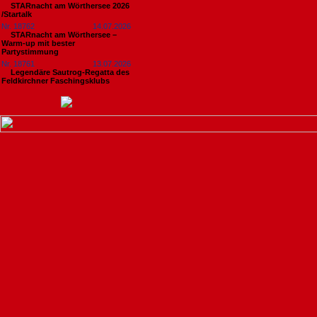
STARnacht am Wörthersee 2026
/Startalk
Nr. 18762
14.07.2026
STARnacht am Wörthersee –
Warm-up mit bester
Partystimmung
Nr. 18761
13.07.2026
Legendäre Sautrog-Regatta des
Feldkirchner Faschingsklubs