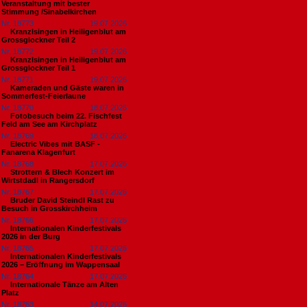
Veranstaltung mit bester
Stimmung /Sinabelkirchen
Nr. 18773
19.07.2026
Kranzlsingen in Heiligenblut am
Grossglockner Teil 2
Nr. 18772
19.07.2026
Kranzlsingen in Heiligenblut am
Grossglockner Teil 1
Nr. 18771
19.07.2026
Kameraden und Gäste waren in
Sommerfest-Feierlaune
Nr. 18770
18.07.2026
Fotobesuch beim 22. Fischfest
Feld am See am Kirchplatz
Nr. 18769
18.07.2026
Electric Vibes mit BASF -
Fanarena Klagenfurt
Nr. 18768
17.07.2026
Strottern & Blech Konzert im
Wirtstdadl in Rangersdorf
Nr. 18767
17.07.2026
Bruder David Steindl Rast zu
Besuch in Grosskirchheim
Nr. 18766
17.07.2026
Internationalen Kinderfestivals
2026 in der Burg
Nr. 18765
17.07.2026
Internationalen Kinderfestivals
2026 – Eröffnung im Wappensaal
Nr. 18764
17.07.2026
Internationale Tänze am Alten
Platz
Nr. 18763
14.07.2026