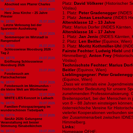
Nr. 18785
26.07.2026
Platz:
David Völkerer
(Historischer 
Abschied von Pfarrer Charles
Vöslau)
Nr. 18784
26.07.2026
1. Platz:
Peter Gradenegger
(INDES 
Herz Jesu Kirche – 25 Jahre
Priester
2. Platz:
Jonas Leschanz
(INDES Hi
Nr. 18783
25.07.2026
Altersklasse 12 – 13 Jahre
​Letzte Verlosung bei der
Platz: Marius Dorfer (INDES Kärnten,
Sparverein-Aushebung
Altersklasse 16 – 17 Jahre
Nr. 18782
25.07.2026
1. Platz:
Jan Jenic
(INDES Kärnten, K
Sommeroper im Wirtstadl in
Rangersdorf
2. Platz:
Len Beitler
(Equinox, Wien)
3. Platz:
Moritz Kothmiller-Uhl
(INDE
Nr. 18780
25.07.2026
Schlosswiese Moosburg 2026 -
Fairste Fechter:
Ludwig Hiebl
und 
Tag 2
Himmelberg),
Anton Frey
(Historisc
Nr. 18779
24.07.2026
Vöslau)
Eröffnung Schlosswiese
Technischste Fechter:
Marius Dorf
Moosburg 2026
Beitler
(Equinox, Wien)
Nr. 18778
23.07.2026
Fotobesuch am
Lieblingsgegner:
Peter Gradenegg
Flatschachersee
(Equinox, Wien)
Nr. 18777
23.07.2026
„Dass wir erstmals eine Jugendmeiste
Fotobesuch im Minimundus -
historischer Bedeutung für unsere Sp
die kleine Welt am Wörthersee
zunehmenden Professionalisierung. Gl
Nr. 18776
22.07.2026
Breitensportart, bei der Menschen in
WHITE LIES Konzert in Laibach
von 8 – 88 Jahren einsteigen können.
Nr. 18775
20.07.2026
Familien-Fotospaziergang im
österreichische Vereine für Historisc
wunderschönen Tiebelpark
vielerlei Kooperationen verbunden sin
Nr. 18774
20.07.2026
der Zusammenarbeit zwischen IDNES 
SiniAir 2026: Gelungene
Himmelberg.
Veranstaltung mit bester
Stimmung /Sinabelkirchen
Links:
Nr. 18773
19.07.2026
Homepage ÖFHF: