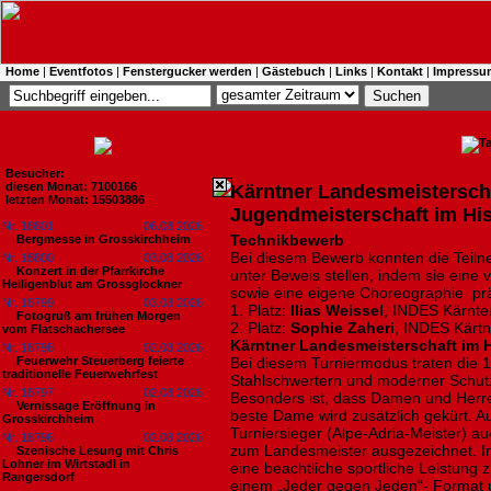
Home
|
Eventfotos
|
Fenstergucker werden
|
Gästebuch
|
Links
|
Kontakt
|
Impressu
Besucher:
diesen Monat: 7100166
Kärntner Landesmeisterscha
letzten Monat: 15503886
Jugendmeisterschaft im Hi
Nr. 18801
06.08.2026
Technikbewerb
Bergmesse in Grosskirchheim
Bei diesem Bewerb konnten die Teilne
Nr. 18800
03.08.2026
Konzert in der Pfarrkirche
unter Beweis stellen, indem sie ein
Heiligenblut am Grossglockner
sowie eine eigene Choreographie prä
Nr. 18799
03.08.2026
1. Platz:
Ilias Weissel
, INDES Kärnte
Fotogruß am frühen Morgen
2. Platz:
Sophie Zaheri
, INDES Kärtn
vom Flatschachersee
Kärntner Landesmeisterschaft im 
Nr. 18798
02.08.2026
Feuerwehr Steuerberg feierte
Bei diesem Turniermodus traten die 1
traditionelle Feuerwehrfest
Stahlschwertern und moderner Schut
Nr. 18797
02.08.2026
Besonders ist, dass Damen und Herre
Vernissage Eröffnung in
beste Dame wird zusätzlich gekürt. 
Grosskirchheim
Turniersieger (Alpe-Adria-Meister) auc
Nr. 18796
02.08.2026
zum Landesmeister ausgezeichnet. I
Szenische Lesung mit Chris
Lohner im Wirtstadl in
eine beachtliche sportliche Leistung 
Rangersdorf
einem „Jeder gegen Jeden“- Format u