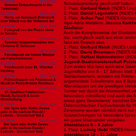
Nr. 18795
01.08.2026
Schutzausrüstung geschwitzt haben.
Sommer Einkaufsnacht in der
1. Platz:
Gerhard Reich
(INDES Linz
Tiebelstadt
2. Platz:
Daniel Legenstein
(INDES K
Nr. 18794
29.07.2026
Hurra, am Naturpark Dobratsch
3. Platz:
Arthur Paul
(INDES Kärnten
über Villach war der Vollmond da!
Alpe-Adria-Meisterin:
Jessica Karkh
Nr. 18793
29.07.2026
Gladiatur
Fotogruß von der Piazza Unita
Auch die Kampfesweise der Gladiatore
in Tarvisio
dar, wenngleich auch aus einer ande
Nr. 18792
29.07.2026
fand ein Bewerb statt.
Sommer-Stiegenhausdeko von
Christine B. Schusser
1. Platz:
Gerhard Reich
(INDES Linz
Nr. 18791
29.07.2026
2. Platz:
David Brosmann
(INDES Kä
Fotobesuch am frühen Morgen
3. Platz:
Raffael Rattensteiner
(INDE
am Flatschachersee
Jugend-Staatsmeisterschaft Polst
Nr. 18790
27.07.2026
Zum ersten Mal fand auch eine Staats
Fotobesuch beim 81. Villacher
Kirchtag
Jugendliche von 8 – 17 Jahren statt. B
Stahlschwertern, sondern mit Polster
Nr. 18789
26.07.2026
Frühschoppen mit Feldmesse &
angemeldete Teilnehmern aus 4 Bund
Musik im Festzelt beim Rüsthaus
Altersklassen um die jeweiligen Meist
Nr. 18788
26.07.2026
Turnier war durch die Anwesenheit un
47. Stadtfest Feldkirchen –
besonders mitreißend und auch die 
Musik, Kulinarik & beste
Unterhaltung
etwas ganz Besonderes“ berichtet
Gr
Nr. 18787
26.07.2026
Österreichischen Fachverbands für H
Der Spirit lebt: Rollin Dudes
Zeremonie wurden nämlich nicht nur 
geht in die nächste Runde /
Auszeichnungen für besonders faires
Leibnitz - Grottenhof Teil 2
ein gutes Miteinander vergeben.
Nr. 18786
26.07.2026
​Der Spirit lebt: Rollin Dudes
Altersklasse 8 – 9 Jahre
geht in die nächste Runde /
1. Platz:
Ludwig Hiebl
(INDES Himme
Leibnitz - Grottenhof Teil1
Altersklasse 10 – 11 Jahre