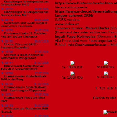
Kranzlsingen in Heiligenblut am
https://www.historischesfechten.at
Grossglockner Teil 2
Veranstaltungsseite:
Nr. 18772
19.07.2026
https://www.indes.at/Veranstaltun
Kranzlsingen in Heiligenblut am
langen-schwert-2026/
Grossglockner Teil 1
INDES Vereine:
Nr. 18771
19.07.2026
Kameraden und Gäste waren in
www.indes.at
Sommerfest-Feierlaune
Gesehen wurden:
Marcel Dorfer
(Obm
Nr. 18770
18.07.2026
(Präsident des österreichischen Fach
Fotobesuch beim 22. Fischfest
Ingulf Popp-Kohlweiss
(Obmann Hi
Feld am See am Kirchplatz
Alle Fotos sind vom Fenstergucker ©
Nr. 18769
18.07.2026
Electric Vibes mit BASF -
E-Mail:
info@schusserfoto.at
– Mob
Fanarena Klagenfurt
Nr. 18768
17.07.2026
Strottern & Blech Konzert im
Wirtstdadl in Rangersdorf
Nr. 18767
17.07.2026
Bruder David Steindl Rast zu
Nr. 18689 001
Nr. 18689 002
Besuch in Grosskirchheim
Nr. 18766
17.07.2026
Internationalen Kinderfestivals
Nr. 18689 005
Nr. 18689 006
2026 in der Burg
Nr. 18765
17.07.2026
Internationalen Kinderfestivals
1
|
2
|
3
|
4
|
5
|
6
2026 – Eröffnung im Wappensaal
Nr. 18764
17.07.2026
Internationale Tänze am Alten
[ Zurück zu alle
Platz
Nr. 18763
14.07.2026
STARnacht am Wörthersee 2026
/Startalk
Nr. 18762
14.07.2026