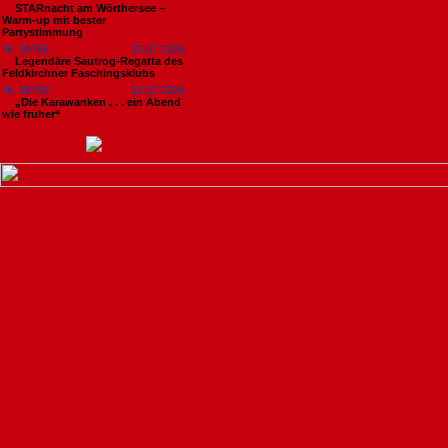
STARnacht am Wörthersee –
Warm-up mit bester
Partystimmung
Nr. 18761
13.07.2026
Legendäre Sautrog-Regatta des
Feldkirchner Faschingsklubs
Nr. 18759
13.07.2026
„Die Karawanken . . . ein Abend
wie früher“