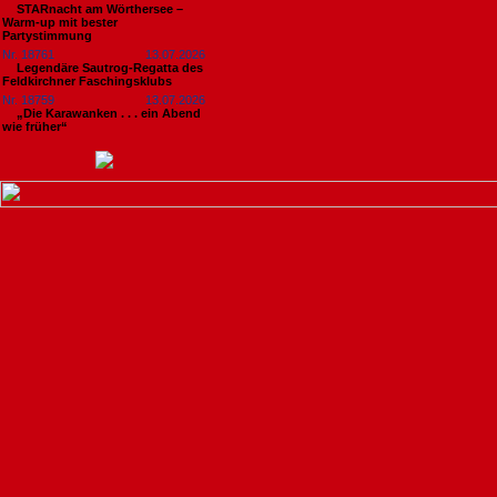
STARnacht am Wörthersee –
Warm-up mit bester
Partystimmung
Nr. 18761
13.07.2026
Legendäre Sautrog-Regatta des
Feldkirchner Faschingsklubs
Nr. 18759
13.07.2026
„Die Karawanken . . . ein Abend
wie früher“