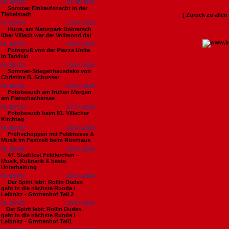
Nr. 18795
01.08.2026
Sommer Einkaufsnacht in der
Tiebelstadt
[ Zurück zu alle
Nr. 18794
29.07.2026
Hurra, am Naturpark Dobratsch
über Villach war der Vollmond da!
Nr. 18793
29.07.2026
Fotogruß von der Piazza Unita
in Tarvisio
Nr. 18792
29.07.2026
Sommer-Stiegenhausdeko von
Christine B. Schusser
Nr. 18791
29.07.2026
Fotobesuch am frühen Morgen
am Flatschachersee
Nr. 18790
27.07.2026
Fotobesuch beim 81. Villacher
Kirchtag
Nr. 18789
26.07.2026
Frühschoppen mit Feldmesse &
Musik im Festzelt beim Rüsthaus
Nr. 18788
26.07.2026
47. Stadtfest Feldkirchen –
Musik, Kulinarik & beste
Unterhaltung
Nr. 18787
26.07.2026
Der Spirit lebt: Rollin Dudes
geht in die nächste Runde /
Leibnitz - Grottenhof Teil 2
Nr. 18786
26.07.2026
​Der Spirit lebt: Rollin Dudes
geht in die nächste Runde /
Leibnitz - Grottenhof Teil1