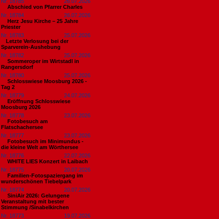
Nr. 18785
26.07.2026
Abschied von Pfarrer Charles
Nr. 18784
26.07.2026
Herz Jesu Kirche – 25 Jahre
Priester
Nr. 18783
25.07.2026
​Letzte Verlosung bei der
Sparverein-Aushebung
Nr. 18782
25.07.2026
Sommeroper im Wirtstadl in
Rangersdorf
Nr. 18780
25.07.2026
Schlosswiese Moosburg 2026 -
Tag 2
Nr. 18779
24.07.2026
Eröffnung Schlosswiese
Moosburg 2026
Nr. 18778
23.07.2026
Fotobesuch am
Flatschachersee
Nr. 18777
23.07.2026
Fotobesuch im Minimundus -
die kleine Welt am Wörthersee
Nr. 18776
22.07.2026
WHITE LIES Konzert in Laibach
Nr. 18775
20.07.2026
Familien-Fotospaziergang im
wunderschönen Tiebelpark
Nr. 18774
20.07.2026
SiniAir 2026: Gelungene
Veranstaltung mit bester
Stimmung /Sinabelkirchen
Nr. 18773
19.07.2026