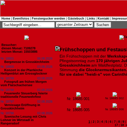
Home
|
Eventfotos
|
Fenstergucker werden
|
Gästebuch
|
Links
|
Kontakt
|
Impressu
Besucher:
diesen Monat: 7109278
Frühschoppen und Festausk
letzten Monat: 15503886
Ein Frühschoppen mit der
Werkskape
Nr. 18801
06.08.2026
Pfingstsonntag zum
170 jährigen Ju
Bergmesse in Grosskirchheim
Grosskirchheim
am Waldfestplatz. De
Nr. 18800
03.08.2026
Stimmung
die Glocknermusikanten
Konzert in der Pfarrkirche
Heiligenblut am Grossglockner
für sie dabei "heidi-s" von Carinth
Nr. 18799
03.08.2026
Fotogruß am frühen Morgen
vom Flatschachersee
Nr. 18798
02.08.2026
Feuerwehr Steuerberg feierte
traditionelle Feuerwehrfest
Nr. 18685 001
Nr. 18685 002
Nr. 18797
02.08.2026
Vernissage Eröffnung in
Grosskirchheim
Nr. 18685 005
Nr. 18685 006
Nr. 18796
02.08.2026
Szenische Lesung mit Chris
Lohner im Wirtstadl in
1
|
2
|
3
|
4
|
5
|
6
|
7
|
8
|
9
|
Rangersdorf
17
|
18