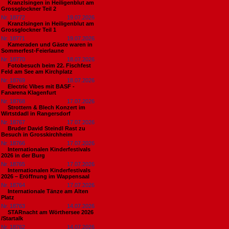
Kranzlsingen in Heiligenblut am
Grossglockner Teil 2
Nr. 18772
19.07.2026
Kranzlsingen in Heiligenblut am
Grossglockner Teil 1
Nr. 18771
19.07.2026
Kameraden und Gäste waren in
Sommerfest-Feierlaune
Nr. 18770
18.07.2026
Fotobesuch beim 22. Fischfest
Feld am See am Kirchplatz
Nr. 18769
18.07.2026
Electric Vibes mit BASF -
Fanarena Klagenfurt
Nr. 18768
17.07.2026
Strottern & Blech Konzert im
Wirtstdadl in Rangersdorf
Nr. 18767
17.07.2026
Bruder David Steindl Rast zu
Besuch in Grosskirchheim
Nr. 18766
17.07.2026
Internationalen Kinderfestivals
2026 in der Burg
Nr. 18765
17.07.2026
Internationalen Kinderfestivals
2026 – Eröffnung im Wappensaal
Nr. 18764
17.07.2026
Internationale Tänze am Alten
Platz
Nr. 18763
14.07.2026
STARnacht am Wörthersee 2026
/Startalk
Nr. 18762
14.07.2026