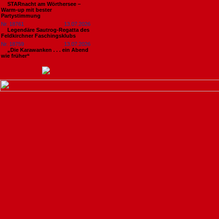
STARnacht am Wörthersee –
Warm-up mit bester
Partystimmung
Nr. 18761
13.07.2026
Legendäre Sautrog-Regatta des
Feldkirchner Faschingsklubs
Nr. 18759
13.07.2026
„Die Karawanken . . . ein Abend
wie früher“