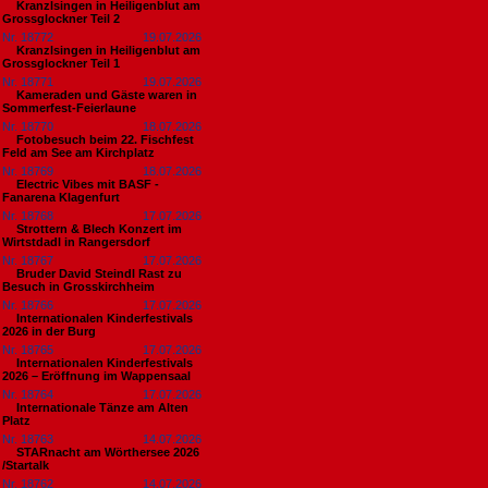
Kranzlsingen in Heiligenblut am
Grossglockner Teil 2
Nr. 18772
19.07.2026
Kranzlsingen in Heiligenblut am
Grossglockner Teil 1
Nr. 18771
19.07.2026
Kameraden und Gäste waren in
Sommerfest-Feierlaune
Nr. 18770
18.07.2026
Fotobesuch beim 22. Fischfest
Feld am See am Kirchplatz
Nr. 18769
18.07.2026
Electric Vibes mit BASF -
Fanarena Klagenfurt
Nr. 18768
17.07.2026
Strottern & Blech Konzert im
Wirtstdadl in Rangersdorf
Nr. 18767
17.07.2026
Bruder David Steindl Rast zu
Besuch in Grosskirchheim
Nr. 18766
17.07.2026
Internationalen Kinderfestivals
2026 in der Burg
Nr. 18765
17.07.2026
Internationalen Kinderfestivals
2026 – Eröffnung im Wappensaal
Nr. 18764
17.07.2026
Internationale Tänze am Alten
Platz
Nr. 18763
14.07.2026
STARnacht am Wörthersee 2026
/Startalk
Nr. 18762
14.07.2026