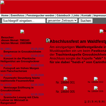
Home
|
Eventfotos
|
Fenstergucker werden
|
Gästebuch
|
Links
|
Kontakt
|
Impressu
Besucher:
diesen Monat: 7081163
Abschlussfest am Waldfestp
letzten Monat: 15503886
Am einzigartigen
Waldfestgelände i
Nr. 18801
06.08.2026
Musikkapellen ein um beim
Festkonz
Bergmesse in Grosskirchheim
der
Trachtenkapelle Grosskirchhe
Nr. 18800
03.08.2026
Anschluss sorgte die Kapelle
"ebb"
f
Konzert in der Pfarrkirche
Heiligenblut am Grossglockner
für sie dabei "heidi-s" von Carinth
Nr. 18799
03.08.2026
Fotogruß am frühen Morgen
vom Flatschachersee
Nr. 18798
02.08.2026
Feuerwehr Steuerberg feierte
traditionelle Feuerwehrfest
Nr. 18684 001
Nr. 18684 002
Nr. 18797
02.08.2026
Vernissage Eröffnung in
Grosskirchheim
Nr. 18684 005
Nr. 18684 006
Nr. 18796
02.08.2026
Szenische Lesung mit Chris
Lohner im Wirtstadl in
1
|
2
|
3
|
4
|
5
|
6
|
Rangersdorf