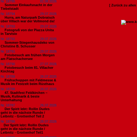
Nr. 18795
01.08.2026
Sommer Einkaufsnacht in der
[ Zurück zu alle
Tiebelstadt
Nr. 18794
29.07.2026
Hurra, am Naturpark Dobratsch
über Villach war der Vollmond da!
Nr. 18793
29.07.2026
Fotogruß von der Piazza Unita
in Tarvisio
Nr. 18792
29.07.2026
Sommer-Stiegenhausdeko von
Christine B. Schusser
Nr. 18791
29.07.2026
Fotobesuch am frühen Morgen
am Flatschachersee
Nr. 18790
27.07.2026
Fotobesuch beim 81. Villacher
Kirchtag
Nr. 18789
26.07.2026
Frühschoppen mit Feldmesse &
Musik im Festzelt beim Rüsthaus
Nr. 18788
26.07.2026
47. Stadtfest Feldkirchen –
Musik, Kulinarik & beste
Unterhaltung
Nr. 18787
26.07.2026
Der Spirit lebt: Rollin Dudes
geht in die nächste Runde /
Leibnitz - Grottenhof Teil 2
Nr. 18786
26.07.2026
​Der Spirit lebt: Rollin Dudes
geht in die nächste Runde /
Leibnitz - Grottenhof Teil1