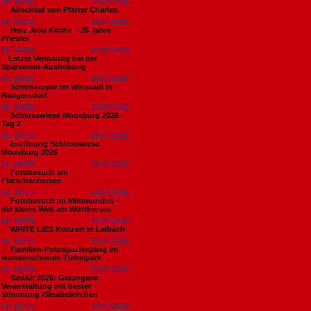
Nr. 18785
26.07.2026
Abschied von Pfarrer Charles
Nr. 18784
26.07.2026
Herz Jesu Kirche – 25 Jahre
Priester
Nr. 18783
25.07.2026
​Letzte Verlosung bei der
Sparverein-Aushebung
Nr. 18782
25.07.2026
Sommeroper im Wirtstadl in
Rangersdorf
Nr. 18780
25.07.2026
Schlosswiese Moosburg 2026 -
Tag 2
Nr. 18779
24.07.2026
Eröffnung Schlosswiese
Moosburg 2026
Nr. 18778
23.07.2026
Fotobesuch am
Flatschachersee
Nr. 18777
23.07.2026
Fotobesuch im Minimundus -
die kleine Welt am Wörthersee
Nr. 18776
22.07.2026
WHITE LIES Konzert in Laibach
Nr. 18775
20.07.2026
Familien-Fotospaziergang im
wunderschönen Tiebelpark
Nr. 18774
20.07.2026
SiniAir 2026: Gelungene
Veranstaltung mit bester
Stimmung /Sinabelkirchen
Nr. 18773
19.07.2026