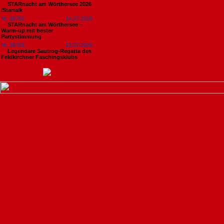
STARnacht am Wörthersee 2026
/Startalk
Nr. 18762
14.07.2026
STARnacht am Wörthersee –
Warm-up mit bester
Partystimmung
Nr. 18761
13.07.2026
Legendäre Sautrog-Regatta des
Feldkirchner Faschingsklubs