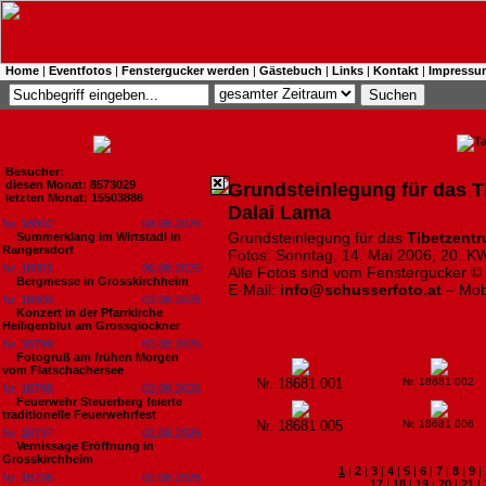
Home
|
Eventfotos
|
Fenstergucker werden
|
Gästebuch
|
Links
|
Kontakt
|
Impressu
Besucher:
diesen Monat: 8573029
Grundsteinlegung für das 
letzten Monat: 15503886
Dalai Lama
Nr. 18802
08.08.2026
Grundsteinlegung für das
Tibetzent
Summerklang im Wirtstadl in
Rangersdorf
Fotos: Sonntag, 14. Mai 2006, 20. KW
Nr. 18801
06.08.2026
Alle Fotos sind vom Fenstergucker ©
Bergmesse in Grosskirchheim
E-Mail:
info@schusserfoto.at
– Mob
Nr. 18800
03.08.2026
Konzert in der Pfarrkirche
Heiligenblut am Grossglockner
Nr. 18799
03.08.2026
Fotogruß am frühen Morgen
vom Flatschachersee
Nr. 18681 001
Nr. 18681 002
Nr. 18798
02.08.2026
Feuerwehr Steuerberg feierte
traditionelle Feuerwehrfest
Nr. 18681 005
Nr. 18681 006
Nr. 18797
02.08.2026
Vernissage Eröffnung in
Grosskirchheim
1
|
2
|
3
|
4
|
5
|
6
|
7
|
8
|
9
|
Nr. 18796
02.08.2026
17
|
18
|
19
|
20
|
21
|