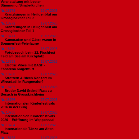
Veranstaltung mit bester
Stimmung /Sinabelkirchen
Nr. 18773
19.07.2026
Kranzlsingen in Heiligenblut am
Grossglockner Teil 2
Nr. 18772
19.07.2026
Kranzlsingen in Heiligenblut am
Grossglockner Teil 1
Nr. 18771
19.07.2026
Kameraden und Gäste waren in
Sommerfest-Feierlaune
Nr. 18770
18.07.2026
Fotobesuch beim 22. Fischfest
Feld am See am Kirchplatz
Nr. 18769
18.07.2026
Electric Vibes mit BASF -
Fanarena Klagenfurt
Nr. 18768
17.07.2026
Strottern & Blech Konzert im
Wirtstdadl in Rangersdorf
Nr. 18767
17.07.2026
Bruder David Steindl Rast zu
Besuch in Grosskirchheim
Nr. 18766
17.07.2026
Internationalen Kinderfestivals
2026 in der Burg
Nr. 18765
17.07.2026
Internationalen Kinderfestivals
2026 – Eröffnung im Wappensaal
Nr. 18764
17.07.2026
Internationale Tänze am Alten
Platz
Nr. 18763
14.07.2026