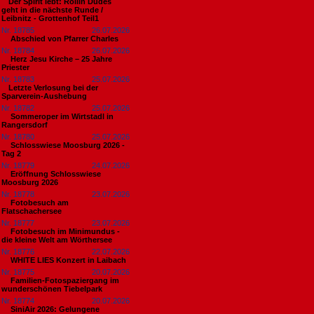
​Der Spirit lebt: Rollin Dudes
geht in die nächste Runde /
Leibnitz - Grottenhof Teil1
Nr. 18785
26.07.2026
Abschied von Pfarrer Charles
Nr. 18784
26.07.2026
Herz Jesu Kirche – 25 Jahre
Priester
Nr. 18783
25.07.2026
​Letzte Verlosung bei der
Sparverein-Aushebung
Nr. 18782
25.07.2026
Sommeroper im Wirtstadl in
Rangersdorf
Nr. 18780
25.07.2026
Schlosswiese Moosburg 2026 -
Tag 2
Nr. 18779
24.07.2026
Eröffnung Schlosswiese
Moosburg 2026
Nr. 18778
23.07.2026
Fotobesuch am
Flatschachersee
Nr. 18777
23.07.2026
Fotobesuch im Minimundus -
die kleine Welt am Wörthersee
Nr. 18776
22.07.2026
WHITE LIES Konzert in Laibach
Nr. 18775
20.07.2026
Familien-Fotospaziergang im
wunderschönen Tiebelpark
Nr. 18774
20.07.2026
SiniAir 2026: Gelungene