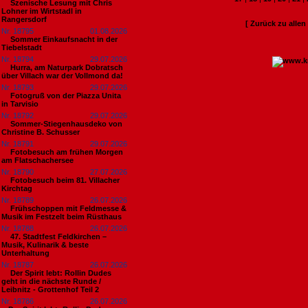
Szenische Lesung mit Chris
Lohner im Wirtstadl in
Rangersdorf
[ Zurück zu alle
Nr. 18795
01.08.2026
Sommer Einkaufsnacht in der
Tiebelstadt
Nr. 18794
29.07.2026
Hurra, am Naturpark Dobratsch
über Villach war der Vollmond da!
Nr. 18793
29.07.2026
Fotogruß von der Piazza Unita
in Tarvisio
Nr. 18792
29.07.2026
Sommer-Stiegenhausdeko von
Christine B. Schusser
Nr. 18791
29.07.2026
Fotobesuch am frühen Morgen
am Flatschachersee
Nr. 18790
27.07.2026
Fotobesuch beim 81. Villacher
Kirchtag
Nr. 18789
26.07.2026
Frühschoppen mit Feldmesse &
Musik im Festzelt beim Rüsthaus
Nr. 18788
26.07.2026
47. Stadtfest Feldkirchen –
Musik, Kulinarik & beste
Unterhaltung
Nr. 18787
26.07.2026
Der Spirit lebt: Rollin Dudes
geht in die nächste Runde /
Leibnitz - Grottenhof Teil 2
Nr. 18786
26.07.2026