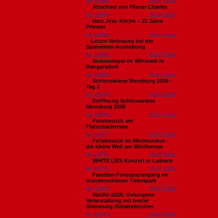
Nr. 18785
26.07.2026
Abschied von Pfarrer Charles
Nr. 18784
26.07.2026
Herz Jesu Kirche – 25 Jahre
Priester
Nr. 18783
25.07.2026
​Letzte Verlosung bei der
Sparverein-Aushebung
Nr. 18782
25.07.2026
Sommeroper im Wirtstadl in
Rangersdorf
Nr. 18780
25.07.2026
Schlosswiese Moosburg 2026 -
Tag 2
Nr. 18779
24.07.2026
Eröffnung Schlosswiese
Moosburg 2026
Nr. 18778
23.07.2026
Fotobesuch am
Flatschachersee
Nr. 18777
23.07.2026
Fotobesuch im Minimundus -
die kleine Welt am Wörthersee
Nr. 18776
22.07.2026
WHITE LIES Konzert in Laibach
Nr. 18775
20.07.2026
Familien-Fotospaziergang im
wunderschönen Tiebelpark
Nr. 18774
20.07.2026
SiniAir 2026: Gelungene
Veranstaltung mit bester
Stimmung /Sinabelkirchen
Nr. 18773
19.07.2026