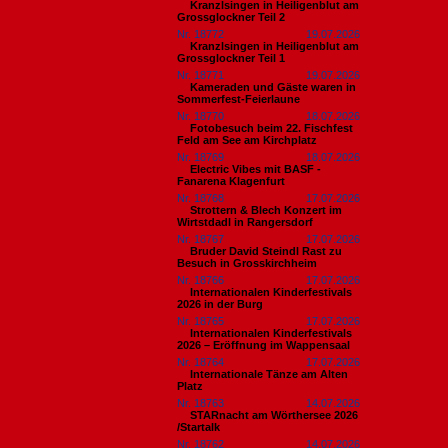
Kranzlsingen in Heiligenblut am
Grossglockner Teil 2
Nr. 18772
19.07.2026
Kranzlsingen in Heiligenblut am
Grossglockner Teil 1
Nr. 18771
19.07.2026
Kameraden und Gäste waren in
Sommerfest-Feierlaune
Nr. 18770
18.07.2026
Fotobesuch beim 22. Fischfest
Feld am See am Kirchplatz
Nr. 18769
18.07.2026
Electric Vibes mit BASF -
Fanarena Klagenfurt
Nr. 18768
17.07.2026
Strottern & Blech Konzert im
Wirtstdadl in Rangersdorf
Nr. 18767
17.07.2026
Bruder David Steindl Rast zu
Besuch in Grosskirchheim
Nr. 18766
17.07.2026
Internationalen Kinderfestivals
2026 in der Burg
Nr. 18765
17.07.2026
Internationalen Kinderfestivals
2026 – Eröffnung im Wappensaal
Nr. 18764
17.07.2026
Internationale Tänze am Alten
Platz
Nr. 18763
14.07.2026
STARnacht am Wörthersee 2026
/Startalk
Nr. 18762
14.07.2026