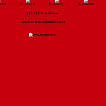
72 005
Nr. 18672 006
Nr. 18672 007
Nr. 18672 008
1
|
2
|
3
|
4
|
5
>> Nächste
[ Zurück zu allen Suchergebnissen ]