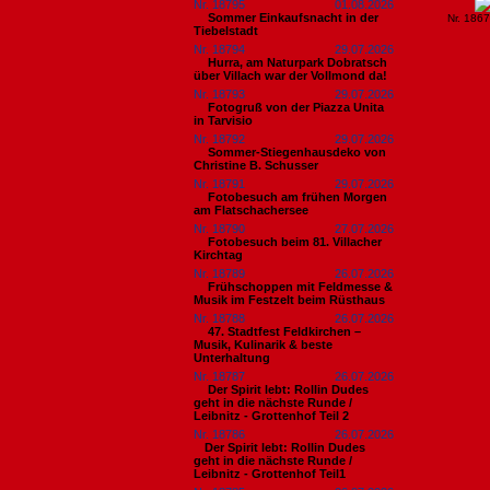
Nr. 18795
01.08.2026
Sommer Einkaufsnacht in der
Nr. 186
Tiebelstadt
Nr. 18794
29.07.2026
Hurra, am Naturpark Dobratsch
über Villach war der Vollmond da!
Nr. 18793
29.07.2026
Fotogruß von der Piazza Unita
in Tarvisio
Nr. 18792
29.07.2026
Sommer-Stiegenhausdeko von
Christine B. Schusser
Nr. 18791
29.07.2026
Fotobesuch am frühen Morgen
am Flatschachersee
Nr. 18790
27.07.2026
Fotobesuch beim 81. Villacher
Kirchtag
Nr. 18789
26.07.2026
Frühschoppen mit Feldmesse &
Musik im Festzelt beim Rüsthaus
Nr. 18788
26.07.2026
47. Stadtfest Feldkirchen –
Musik, Kulinarik & beste
Unterhaltung
Nr. 18787
26.07.2026
Der Spirit lebt: Rollin Dudes
geht in die nächste Runde /
Leibnitz - Grottenhof Teil 2
Nr. 18786
26.07.2026
​Der Spirit lebt: Rollin Dudes
geht in die nächste Runde /
Leibnitz - Grottenhof Teil1