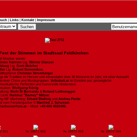
buch
|
Links
|
Kontakt
|
Impressum
Fest der Stimmen im Stadtsaal Feldkirchen
d Musiker waren:
listen Kärnten
Ltg.
Werner Glanzer
klang
Ltg.
Gerit Melcher
dler
Ltg.
Robert Domenikus
tiftspfarrer
Christian Stromberger
gt die Tradition im Herzen und veranstaltet über 30 Konzerte im Jahr, mit einer Auswahl
ärntner Chöre und Musikgruppen.
Volkskult.at
ist Emotion pur, gesangliche
, musikalische Perfektion und humorvolle Moderation.
isation:
Wolfgang König
altung:
Richi Di Bernardo
&
Roland Loibnergger
.
 Licht:
Hartmut "Barney" Mälzer
.
ung MF-Marketing:
Erhard Blaßnig
und
Andrea Pecile
.
ind vom Fenstergucker ©
Manfred J. Schusser
.
@schusserfoto.at
– Mobil:
+43-650 4020485
.
72 001
Nr. 18672 002
Nr. 18672 003
Nr. 18672 004