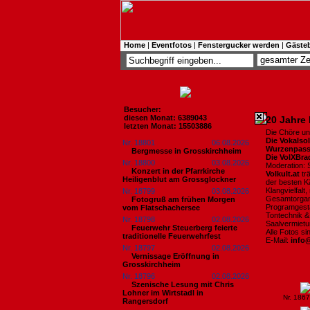
Home
|
Eventfotos
|
Fenstergucker werden
|
Gäste
Besucher:
diesen Monat: 6389043
20 Jahre 
letzten Monat: 15503886
Die Chöre un
Die Vokalso
Nr. 18801
06.08.2026
Wurzenpass
Bergmesse in Grosskirchheim
Die VolXBra
Nr. 18800
03.08.2026
Moderation: S
Konzert in der Pfarrkirche
Volkult.at
trä
Heiligenblut am Grossglockner
der besten K
Klangvielfalt
Nr. 18799
03.08.2026
Gesamtorgan
Fotogruß am frühen Morgen
Programgest
vom Flatschachersee
Tontechnik &
Nr. 18798
02.08.2026
Saalvermiet
Feuerwehr Steuerberg feierte
Alle Fotos s
traditionelle Feuerwehrfest
E-Mail:
info
Nr. 18797
02.08.2026
Vernissage Eröffnung in
Grosskirchheim
Nr. 18796
02.08.2026
Szenische Lesung mit Chris
Lohner im Wirtstadl in
Nr. 186
Rangersdorf