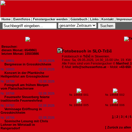
Home
|
Eventfotos
|
Fenstergucker werden
|
Gästebuch
|
Links
|
Kontakt
|
Impressu
Besucher:
diesen Monat: 6549861
Fotobesuch in SLO-Tržič
letzten Monat: 15503886
Fotobesuch in
Tržič
in Slowenien.
Fotos: Sa, 09.05.2026, 14:30_15:00 Uhr, 19. KW 
Nr. 18801
06.08.2026
Alle Fotos sind vom Fenstergucker ©
Manfred J
Bergmesse in Grosskirchheim
E-Mail:
info@schusserfoto.at
– Mobil:
+43-650
Nr. 18800
03.08.2026
Konzert in der Pfarrkirche
Heiligenblut am Grossglockner
Nr. 18799
03.08.2026
Fotogruß am frühen Morgen
vom Flatschachersee
Nr. 18798
02.08.2026
Nr. 18668 001
Nr. 18668 002
Feuerwehr Steuerberg feierte
traditionelle Feuerwehrfest
Nr. 18668 005
Nr. 18668 006
Nr. 18797
02.08.2026
Vernissage Eröffnung in
Grosskirchheim
1
|
2
|
3
|
4
|
5
Nr. 18796
02.08.2026
Szenische Lesung mit Chris
Lohner im Wirtstadl in
[ Zurück zu alle
Rangersdorf