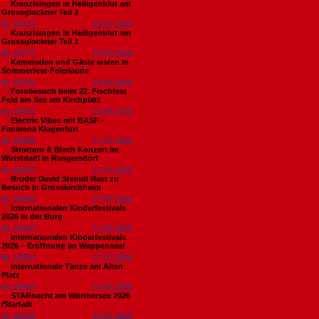
Kranzlsingen in Heiligenblut am
Grossglockner Teil 2
Nr. 18772
19.07.2026
Kranzlsingen in Heiligenblut am
Grossglockner Teil 1
Nr. 18771
19.07.2026
Kameraden und Gäste waren in
Sommerfest-Feierlaune
Nr. 18770
18.07.2026
Fotobesuch beim 22. Fischfest
Feld am See am Kirchplatz
Nr. 18769
18.07.2026
Electric Vibes mit BASF -
Fanarena Klagenfurt
Nr. 18768
17.07.2026
Strottern & Blech Konzert im
Wirtstdadl in Rangersdorf
Nr. 18767
17.07.2026
Bruder David Steindl Rast zu
Besuch in Grosskirchheim
Nr. 18766
17.07.2026
Internationalen Kinderfestivals
2026 in der Burg
Nr. 18765
17.07.2026
Internationalen Kinderfestivals
2026 – Eröffnung im Wappensaal
Nr. 18764
17.07.2026
Internationale Tänze am Alten
Platz
Nr. 18763
14.07.2026
STARnacht am Wörthersee 2026
/Startalk
Nr. 18762
14.07.2026