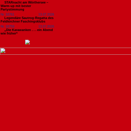
STARnacht am Wörthersee –
Warm-up mit bester
Partystimmung
Nr. 18761
13.07.2026
Legendäre Sautrog-Regatta des
Feldkirchner Faschingsklubs
Nr. 18759
13.07.2026
„Die Karawanken . . . ein Abend
wie früher“