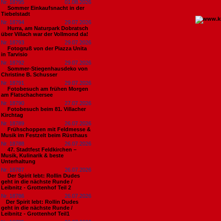
Nr. 18795
01.08.2026
Sommer Einkaufsnacht in der
Tiebelstadt
Nr. 18794
29.07.2026
Hurra, am Naturpark Dobratsch
über Villach war der Vollmond da!
Nr. 18793
29.07.2026
Fotogruß von der Piazza Unita
in Tarvisio
Nr. 18792
29.07.2026
Sommer-Stiegenhausdeko von
Christine B. Schusser
Nr. 18791
29.07.2026
Fotobesuch am frühen Morgen
am Flatschachersee
Nr. 18790
27.07.2026
Fotobesuch beim 81. Villacher
Kirchtag
Nr. 18789
26.07.2026
Frühschoppen mit Feldmesse &
Musik im Festzelt beim Rüsthaus
Nr. 18788
26.07.2026
47. Stadtfest Feldkirchen –
Musik, Kulinarik & beste
Unterhaltung
Nr. 18787
26.07.2026
Der Spirit lebt: Rollin Dudes
geht in die nächste Runde /
Leibnitz - Grottenhof Teil 2
Nr. 18786
26.07.2026
​Der Spirit lebt: Rollin Dudes
geht in die nächste Runde /
Leibnitz - Grottenhof Teil1