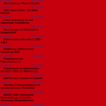
Nr. 18785
26.07.2026
Abschied von Pfarrer Charles
Nr. 18784
26.07.2026
Herz Jesu Kirche – 25 Jahre
Priester
Nr. 18783
25.07.2026
​Letzte Verlosung bei der
Sparverein-Aushebung
Nr. 18782
25.07.2026
Sommeroper im Wirtstadl in
Rangersdorf
Nr. 18780
25.07.2026
Schlosswiese Moosburg 2026 -
Tag 2
Nr. 18779
24.07.2026
Eröffnung Schlosswiese
Moosburg 2026
Nr. 18778
23.07.2026
Fotobesuch am
Flatschachersee
Nr. 18777
23.07.2026
Fotobesuch im Minimundus -
die kleine Welt am Wörthersee
Nr. 18776
22.07.2026
WHITE LIES Konzert in Laibach
Nr. 18775
20.07.2026
Familien-Fotospaziergang im
wunderschönen Tiebelpark
Nr. 18774
20.07.2026
SiniAir 2026: Gelungene
Veranstaltung mit bester
Stimmung /Sinabelkirchen
Nr. 18773
19.07.2026