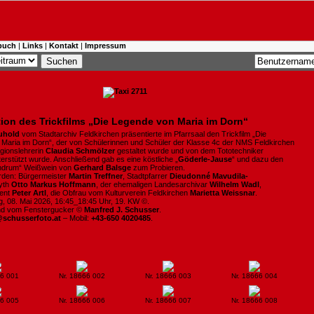
buch
|
Links
|
Kontakt
|
Impressum
ion des Trickfilms „Die Legende von Maria im Dorn“
uhold
vom Stadtarchiv Feldkirchen präsentierte im Pfarrsaal den Trickfilm „Die
Maria im Dorn“, der von Schülerinnen und Schüler der Klasse 4c der NMS Feldkirchen
igionslehrerin
Claudia Schmölzer
gestaltet wurde und von dem Tototechniker
erstützt wurde. Anschließend gab es eine köstliche „
Göderle-Jause
“ und dazu den
andrum“ Weißwein von
Gerhard Balsge
zum Probieren.
den: Bürgermeister
Martin Treffner
, Stadtpfarrer
Dieudonné Mavudila-
lyth
Otto Markus Hoffmann
, der ehemaligen Landesarchivar
Wilhelm Wadl
,
tent
Peter Artl
, die Obfrau vom Kulturverein Feldkirchen
Marietta Weissnar
.
ag, 08. Mai 2026, 16:45_18:45 Uhr, 19. KW ©.
ind vom Fenstergucker ©
Manfred J. Schusser
.
@schusserfoto.at
– Mobil:
+43-650 4020485
.
66 001
Nr. 18666 002
Nr. 18666 003
Nr. 18666 004
66 005
Nr. 18666 006
Nr. 18666 007
Nr. 18666 008