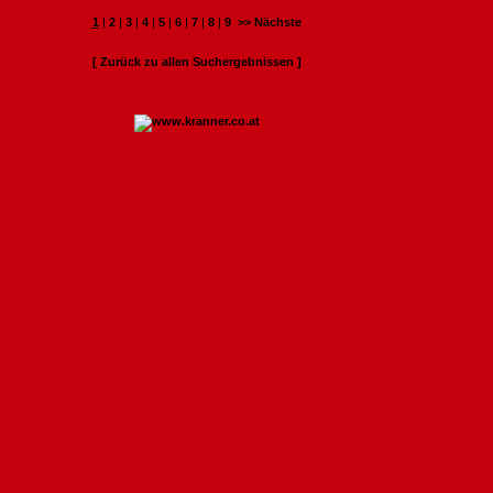
1
|
2
|
3
|
4
|
5
|
6
|
7
|
8
|
9
>> Nächste
[ Zurück zu allen Suchergebnissen ]