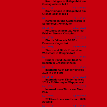
Kranzlsingen in Heiligenblut am
Grossglockner Teil 2
Nr. 18772
19.07.2026
Kranzlsingen in Heiligenblut am
Grossglockner Teil 1
Nr. 18771
19.07.2026
Kameraden und Gäste waren in
Sommerfest-Feierlaune
Nr. 18770
18.07.2026
Fotobesuch beim 22. Fischfest
Feld am See am Kirchplatz
Nr. 18769
18.07.2026
Electric Vibes mit BASF -
Fanarena Klagenfurt
Nr. 18768
17.07.2026
Strottern & Blech Konzert im
Wirtstdadl in Rangersdorf
Nr. 18767
17.07.2026
Bruder David Steindl Rast zu
Besuch in Grosskirchheim
Nr. 18766
17.07.2026
Internationalen Kinderfestivals
2026 in der Burg
Nr. 18765
17.07.2026
Internationalen Kinderfestivals
2026 – Eröffnung im Wappensaal
Nr. 18764
17.07.2026
Internationale Tänze am Alten
Platz
Nr. 18763
14.07.2026
STARnacht am Wörthersee 2026
/Startalk
Nr. 18762
14.07.2026