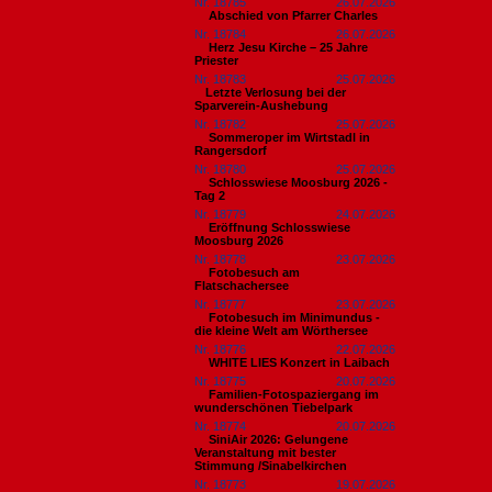
Nr. 18785
26.07.2026
Abschied von Pfarrer Charles
Nr. 18784
26.07.2026
Herz Jesu Kirche – 25 Jahre
Priester
Nr. 18783
25.07.2026
​Letzte Verlosung bei der
Sparverein-Aushebung
Nr. 18782
25.07.2026
Sommeroper im Wirtstadl in
Rangersdorf
Nr. 18780
25.07.2026
Schlosswiese Moosburg 2026 -
Tag 2
Nr. 18779
24.07.2026
Eröffnung Schlosswiese
Moosburg 2026
Nr. 18778
23.07.2026
Fotobesuch am
Flatschachersee
Nr. 18777
23.07.2026
Fotobesuch im Minimundus -
die kleine Welt am Wörthersee
Nr. 18776
22.07.2026
WHITE LIES Konzert in Laibach
Nr. 18775
20.07.2026
Familien-Fotospaziergang im
wunderschönen Tiebelpark
Nr. 18774
20.07.2026
SiniAir 2026: Gelungene
Veranstaltung mit bester
Stimmung /Sinabelkirchen
Nr. 18773
19.07.2026