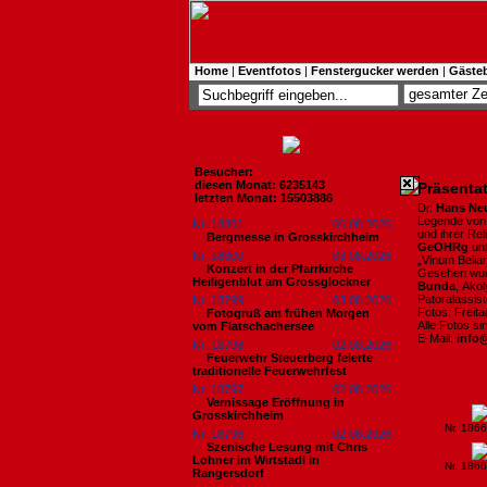
Home
|
Eventfotos
|
Fenstergucker werden
|
Gäste
Besucher:
diesen Monat: 6235143
Präsentat
letzten Monat: 15503886
Dr.
Hans Ne
Legende von 
Nr. 18801
06.08.2026
und ihrer Rel
Bergmesse in Grosskirchheim
GeOHRg
unt
Nr. 18800
03.08.2026
„Vinum Beli
Konzert in der Pfarrkirche
Gesehen wur
Heiligenblut am Grossglockner
Bunda
, Ako
Patoralassis
Nr. 18799
03.08.2026
Fotos: Freit
Fotogruß am frühen Morgen
Alle Fotos s
vom Flatschachersee
E-Mail:
info
Nr. 18798
02.08.2026
Feuerwehr Steuerberg feierte
traditionelle Feuerwehrfest
Nr. 18797
02.08.2026
Vernissage Eröffnung in
Grosskirchheim
Nr. 186
Nr. 18796
02.08.2026
Szenische Lesung mit Chris
Lohner im Wirtstadl in
Nr. 186
Rangersdorf