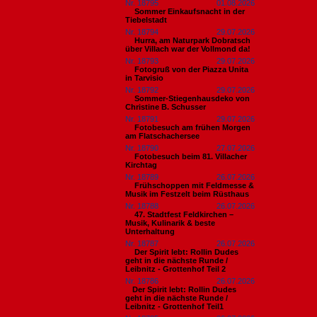
Nr. 18795
01.08.2026
Sommer Einkaufsnacht in der
Tiebelstadt
Nr. 18794
29.07.2026
Hurra, am Naturpark Dobratsch
über Villach war der Vollmond da!
Nr. 18793
29.07.2026
Fotogruß von der Piazza Unita
in Tarvisio
Nr. 18792
29.07.2026
Sommer-Stiegenhausdeko von
Christine B. Schusser
Nr. 18791
29.07.2026
Fotobesuch am frühen Morgen
am Flatschachersee
Nr. 18790
27.07.2026
Fotobesuch beim 81. Villacher
Kirchtag
Nr. 18789
26.07.2026
Frühschoppen mit Feldmesse &
Musik im Festzelt beim Rüsthaus
Nr. 18788
26.07.2026
47. Stadtfest Feldkirchen –
Musik, Kulinarik & beste
Unterhaltung
Nr. 18787
26.07.2026
Der Spirit lebt: Rollin Dudes
geht in die nächste Runde /
Leibnitz - Grottenhof Teil 2
Nr. 18786
26.07.2026
​Der Spirit lebt: Rollin Dudes
geht in die nächste Runde /
Leibnitz - Grottenhof Teil1