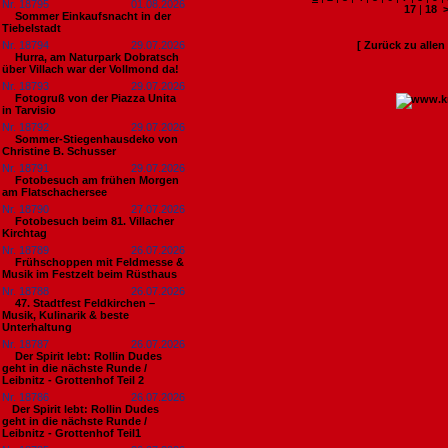
Nr. 18795
01.08.2026
17
|
18
Sommer Einkaufsnacht in der
Tiebelstadt
Nr. 18794
29.07.2026
[ Zurück zu alle
Hurra, am Naturpark Dobratsch
über Villach war der Vollmond da!
Nr. 18793
29.07.2026
Fotogruß von der Piazza Unita
in Tarvisio
Nr. 18792
29.07.2026
Sommer-Stiegenhausdeko von
Christine B. Schusser
Nr. 18791
29.07.2026
Fotobesuch am frühen Morgen
am Flatschachersee
Nr. 18790
27.07.2026
Fotobesuch beim 81. Villacher
Kirchtag
Nr. 18789
26.07.2026
Frühschoppen mit Feldmesse &
Musik im Festzelt beim Rüsthaus
Nr. 18788
26.07.2026
47. Stadtfest Feldkirchen –
Musik, Kulinarik & beste
Unterhaltung
Nr. 18787
26.07.2026
Der Spirit lebt: Rollin Dudes
geht in die nächste Runde /
Leibnitz - Grottenhof Teil 2
Nr. 18786
26.07.2026
​Der Spirit lebt: Rollin Dudes
geht in die nächste Runde /
Leibnitz - Grottenhof Teil1