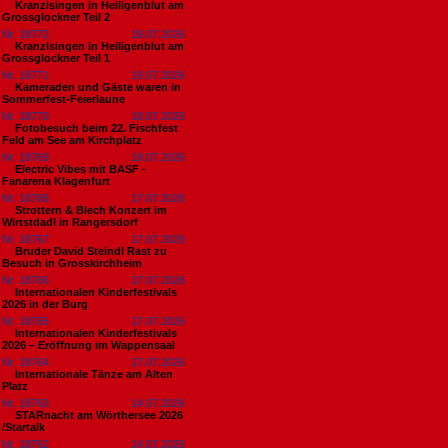
Kranzlsingen in Heiligenblut am
Grossglockner Teil 2
Nr. 18772
19.07.2026
Kranzlsingen in Heiligenblut am
Grossglockner Teil 1
Nr. 18771
19.07.2026
Kameraden und Gäste waren in
Sommerfest-Feierlaune
Nr. 18770
18.07.2026
Fotobesuch beim 22. Fischfest
Feld am See am Kirchplatz
Nr. 18769
18.07.2026
Electric Vibes mit BASF -
Fanarena Klagenfurt
Nr. 18768
17.07.2026
Strottern & Blech Konzert im
Wirtstdadl in Rangersdorf
Nr. 18767
17.07.2026
Bruder David Steindl Rast zu
Besuch in Grosskirchheim
Nr. 18766
17.07.2026
Internationalen Kinderfestivals
2026 in der Burg
Nr. 18765
17.07.2026
Internationalen Kinderfestivals
2026 – Eröffnung im Wappensaal
Nr. 18764
17.07.2026
Internationale Tänze am Alten
Platz
Nr. 18763
14.07.2026
STARnacht am Wörthersee 2026
/Startalk
Nr. 18762
14.07.2026