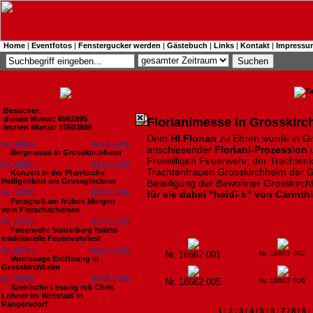
Home
|
Eventfotos
|
Fenstergucker werden
|
Gästebuch
|
Links
|
Kontakt
|
Impressu
Besucher:
diesen Monat: 6562895
Florianimesse in Grosskir
letzten Monat: 15503886
Dem
Hl.Florian
zu Ehren wurde in Gr
Nr. 18801
06.08.2026
anschiesender
Floriani-Prozession
u
Bergmesse in Grosskirchheim
Freiwilligen Feuerwehr, der Trachten
Nr. 18800
03.08.2026
Trachtenfrauen Grosskirchheim der G
Konzert in der Pfarrkirche
Heiligenblut am Grossglockner
Beteiligung der Bewohner Grosskirc
Nr. 18799
03.08.2026
für sie dabei "heidi-s" von Carinth
Fotogruß am frühen Morgen
vom Flatschachersee
Nr. 18798
02.08.2026
Feuerwehr Steuerberg feierte
traditionelle Feuerwehrfest
Nr. 18797
02.08.2026
Nr. 18662 001
Nr. 18662 002
Vernissage Eröffnung in
Grosskirchheim
Nr. 18796
02.08.2026
Nr. 18662 005
Nr. 18662 006
Szenische Lesung mit Chris
Lohner im Wirtstadl in
Rangersdorf
1
|
2
|
3
|
4
|
5
|
6
|
7
|
8
|
9
|