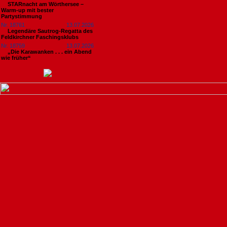
STARnacht am Wörthersee –
Warm-up mit bester
Partystimmung
Nr. 18761
13.07.2026
Legendäre Sautrog-Regatta des
Feldkirchner Faschingsklubs
Nr. 18759
13.07.2026
„Die Karawanken . . . ein Abend
wie früher“