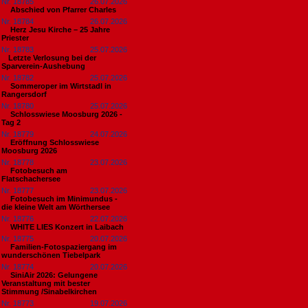
Nr. 18785
26.07.2026
Abschied von Pfarrer Charles
Nr. 18784
26.07.2026
Herz Jesu Kirche – 25 Jahre
Priester
Nr. 18783
25.07.2026
​Letzte Verlosung bei der
Sparverein-Aushebung
Nr. 18782
25.07.2026
Sommeroper im Wirtstadl in
Rangersdorf
Nr. 18780
25.07.2026
Schlosswiese Moosburg 2026 -
Tag 2
Nr. 18779
24.07.2026
Eröffnung Schlosswiese
Moosburg 2026
Nr. 18778
23.07.2026
Fotobesuch am
Flatschachersee
Nr. 18777
23.07.2026
Fotobesuch im Minimundus -
die kleine Welt am Wörthersee
Nr. 18776
22.07.2026
WHITE LIES Konzert in Laibach
Nr. 18775
20.07.2026
Familien-Fotospaziergang im
wunderschönen Tiebelpark
Nr. 18774
20.07.2026
SiniAir 2026: Gelungene
Veranstaltung mit bester
Stimmung /Sinabelkirchen
Nr. 18773
19.07.2026