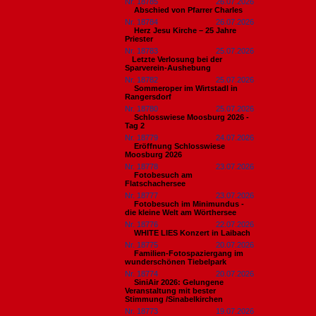
Nr. 18785
26.07.2026
Abschied von Pfarrer Charles
Nr. 18784
26.07.2026
Herz Jesu Kirche – 25 Jahre
Priester
Nr. 18783
25.07.2026
​Letzte Verlosung bei der
Sparverein-Aushebung
Nr. 18782
25.07.2026
Sommeroper im Wirtstadl in
Rangersdorf
Nr. 18780
25.07.2026
Schlosswiese Moosburg 2026 -
Tag 2
Nr. 18779
24.07.2026
Eröffnung Schlosswiese
Moosburg 2026
Nr. 18778
23.07.2026
Fotobesuch am
Flatschachersee
Nr. 18777
23.07.2026
Fotobesuch im Minimundus -
die kleine Welt am Wörthersee
Nr. 18776
22.07.2026
WHITE LIES Konzert in Laibach
Nr. 18775
20.07.2026
Familien-Fotospaziergang im
wunderschönen Tiebelpark
Nr. 18774
20.07.2026
SiniAir 2026: Gelungene
Veranstaltung mit bester
Stimmung /Sinabelkirchen
Nr. 18773
19.07.2026