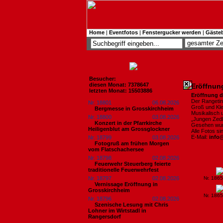
Home
|
Eventfotos
|
Fenstergucker werden
|
Gäste
Besucher:
diesen Monat: 7378647
Eröffnung
letzten Monat: 15503886
Eröffnung d
Der Rangetin
Nr. 18801
06.08.2026
Groß und Kle
Bergmesse in Grosskirchheim
Musikalisch 
Nr. 18800
03.08.2026
„Jungen Zedli
Konzert in der Pfarrkirche
Gesehen wur
Heiligenblut am Grossglockner
Alle Fotos s
E-Mail:
info
Nr. 18799
03.08.2026
Fotogruß am frühen Morgen
vom Flatschachersee
Nr. 18798
02.08.2026
Feuerwehr Steuerberg feierte
traditionelle Feuerwehrfest
Nr. 18797
02.08.2026
Nr. 186
Vernissage Eröffnung in
Grosskirchheim
Nr. 186
Nr. 18796
02.08.2026
Szenische Lesung mit Chris
Lohner im Wirtstadl in
Rangersdorf