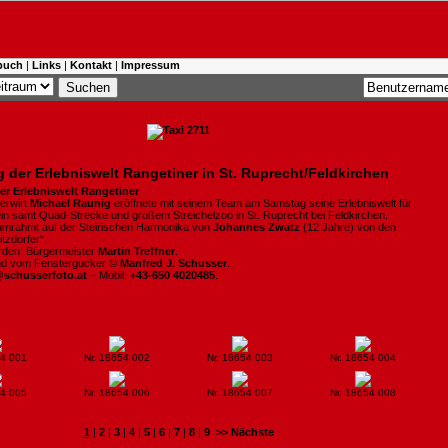
buch
|
Links
|
Kontakt
|
Impressum
 der Erlebniswelt Rangetiner in St. Ruprecht/Feldkirchen
er Erlebniswelt Rangetiner
erwirt
Michael Raunig
eröffnete mit seinem Team am Samstag seine Erlebniswelt für
in samt Quad-Strecke und großem Streichelzoo
in St. Ruprecht bei Feldkirchen.
umrahmt auf der Steirischen Harmonika von
Johannes Zwatz
(12 Jahre) von den
tzdorfer“.
den: Bürgermeister
Martin Treffner
.
ind vom Fenstergucker ©
Manfred J. Schusser
.
@schusserfoto.at
– Mobil:
+43-650 4020485
.
54 001
Nr. 18654 002
Nr. 18654 003
Nr. 18654 004
54 005
Nr. 18654 006
Nr. 18654 007
Nr. 18654 008
1
|
2
|
3
|
4
|
5
|
6
|
7
|
8
|
9
>> Nächste