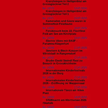
Kranzlsingen in Heiligenblut am
Grossglockner Teil 2
Nr. 18772
19.07.2026
Kranzlsingen in Heiligenblut am
Grossglockner Teil 1
Nr. 18771
19.07.2026
Kameraden und Gäste waren in
Sommerfest-Feierlaune
Nr. 18770
18.07.2026
Fotobesuch beim 22. Fischfest
Feld am See am Kirchplatz
Nr. 18769
18.07.2026
Electric Vibes mit BASF -
Fanarena Klagenfurt
Nr. 18768
17.07.2026
Strottern & Blech Konzert im
Wirtstdadl in Rangersdorf
Nr. 18767
17.07.2026
Bruder David Steindl Rast zu
Besuch in Grosskirchheim
Nr. 18766
17.07.2026
Internationalen Kinderfestivals
2026 in der Burg
Nr. 18765
17.07.2026
Internationalen Kinderfestivals
2026 – Eröffnung im Wappensaal
Nr. 18764
17.07.2026
Internationale Tänze am Alten
Platz
Nr. 18763
14.07.2026
STARnacht am Wörthersee 2026
/Startalk
Nr. 18762
14.07.2026