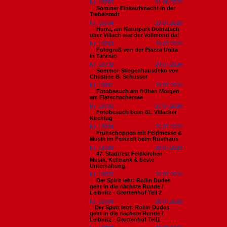
Nr. 18795
01.08.2026
Sommer Einkaufsnacht in der
Tiebelstadt
Nr. 18794
29.07.2026
Hurra, am Naturpark Dobratsch
über Villach war der Vollmond da!
Nr. 18793
29.07.2026
Fotogruß von der Piazza Unita
in Tarvisio
Nr. 18792
29.07.2026
Sommer-Stiegenhausdeko von
Christine B. Schusser
Nr. 18791
29.07.2026
Fotobesuch am frühen Morgen
am Flatschachersee
Nr. 18790
27.07.2026
Fotobesuch beim 81. Villacher
Kirchtag
Nr. 18789
26.07.2026
Frühschoppen mit Feldmesse &
Musik im Festzelt beim Rüsthaus
Nr. 18788
26.07.2026
47. Stadtfest Feldkirchen –
Musik, Kulinarik & beste
Unterhaltung
Nr. 18787
26.07.2026
Der Spirit lebt: Rollin Dudes
geht in die nächste Runde /
Leibnitz - Grottenhof Teil 2
Nr. 18786
26.07.2026
​Der Spirit lebt: Rollin Dudes
geht in die nächste Runde /
Leibnitz - Grottenhof Teil1