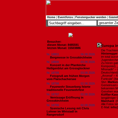
Home
|
Eventfotos
|
Fenstergucker werden
|
Gäste
Besucher:
diesen Monat: 8485591
Europa in
letzten Monat: 15503886
Die Trachtenk
Hinteregger
Nr. 18801
06.08.2026
im total aus
Bergmesse in Grosskirchheim
Jugendorche
Nr. 18800
03.08.2026
Zu hören gab
Konzert in der Pfarrkirche
Komponist), 
Heiligenblut am Grossglockner
Mhonadh“ – (
Deutschland)
Nr. 18799
03.08.2026
„Arsenal“ – 
Fotogruß am frühen Morgen
Funicula“ (It
vom Flatschachersee
Stvr.
Markus
Nr. 18798
02.08.2026
Gemeinsam mö
Feuerwehr Steuerberg feierte
bekannten Me
traditionelle Feuerwehrfest
Gesehen wur
Nr. 18797
02.08.2026
Köffler-Kava
Vernissage Eröffnung in
langjähriger
Grosskirchheim
Mainhard
(R
Alle Fotos s
Nr. 18796
02.08.2026
E-Mail:
info
Szenische Lesung mit Chris
Lohner im Wirtstadl in
Rangersdorf