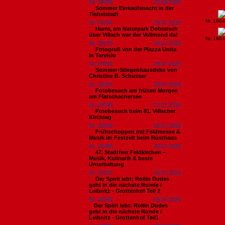
Nr. 18795
01.08.2026
Sommer Einkaufsnacht in der
Tiebelstadt
Nr. 186
Nr. 18794
29.07.2026
Hurra, am Naturpark Dobratsch
über Villach war der Vollmond da!
Nr. 186
Nr. 18793
29.07.2026
Fotogruß von der Piazza Unita
in Tarvisio
Nr. 18792
29.07.2026
Sommer-Stiegenhausdeko von
Christine B. Schusser
Nr. 18791
29.07.2026
Fotobesuch am frühen Morgen
am Flatschachersee
Nr. 18790
27.07.2026
Fotobesuch beim 81. Villacher
Kirchtag
Nr. 18789
26.07.2026
Frühschoppen mit Feldmesse &
Musik im Festzelt beim Rüsthaus
Nr. 18788
26.07.2026
47. Stadtfest Feldkirchen –
Musik, Kulinarik & beste
Unterhaltung
Nr. 18787
26.07.2026
Der Spirit lebt: Rollin Dudes
geht in die nächste Runde /
Leibnitz - Grottenhof Teil 2
Nr. 18786
26.07.2026
​Der Spirit lebt: Rollin Dudes
geht in die nächste Runde /
Leibnitz - Grottenhof Teil1