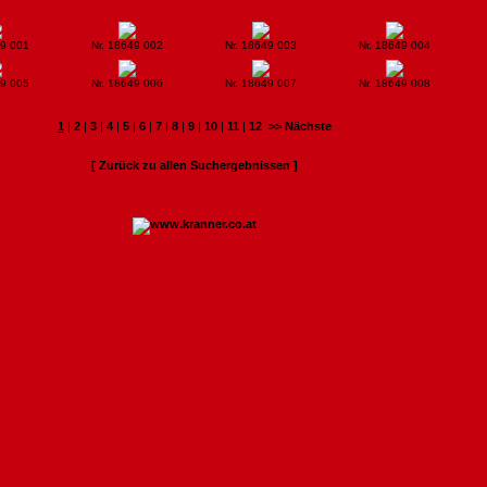
49 001
Nr. 18649 002
Nr. 18649 003
Nr. 18649 004
49 005
Nr. 18649 006
Nr. 18649 007
Nr. 18649 008
1
|
2
|
3
|
4
|
5
|
6
|
7
|
8
|
9
|
10
|
11
|
12
>> Nächste
[ Zurück zu allen Suchergebnissen ]