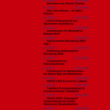
Nr. 18785
26.07.2026
Abschied von Pfarrer Charles
Nr. 18784
26.07.2026
Herz Jesu Kirche – 25 Jahre
Priester
Nr. 18783
25.07.2026
​Letzte Verlosung bei der
Sparverein-Aushebung
Nr. 18782
25.07.2026
Sommeroper im Wirtstadl in
Rangersdorf
Nr. 18780
25.07.2026
Schlosswiese Moosburg 2026 -
Tag 2
Nr. 18779
24.07.2026
Eröffnung Schlosswiese
Moosburg 2026
Nr. 18778
23.07.2026
Fotobesuch am
Flatschachersee
Nr. 18777
23.07.2026
Fotobesuch im Minimundus -
die kleine Welt am Wörthersee
Nr. 18776
22.07.2026
WHITE LIES Konzert in Laibach
Nr. 18775
20.07.2026
Familien-Fotospaziergang im
wunderschönen Tiebelpark
Nr. 18774
20.07.2026
SiniAir 2026: Gelungene
Veranstaltung mit bester
Stimmung /Sinabelkirchen
Nr. 18773
19.07.2026