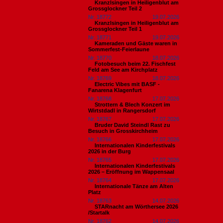
Kranzlsingen in Heiligenblut am
Grossglockner Teil 2
Nr. 18772
19.07.2026
Kranzlsingen in Heiligenblut am
Grossglockner Teil 1
Nr. 18771
19.07.2026
Kameraden und Gäste waren in
Sommerfest-Feierlaune
Nr. 18770
18.07.2026
Fotobesuch beim 22. Fischfest
Feld am See am Kirchplatz
Nr. 18769
18.07.2026
Electric Vibes mit BASF -
Fanarena Klagenfurt
Nr. 18768
17.07.2026
Strottern & Blech Konzert im
Wirtstdadl in Rangersdorf
Nr. 18767
17.07.2026
Bruder David Steindl Rast zu
Besuch in Grosskirchheim
Nr. 18766
17.07.2026
Internationalen Kinderfestivals
2026 in der Burg
Nr. 18765
17.07.2026
Internationalen Kinderfestivals
2026 – Eröffnung im Wappensaal
Nr. 18764
17.07.2026
Internationale Tänze am Alten
Platz
Nr. 18763
14.07.2026
STARnacht am Wörthersee 2026
/Startalk
Nr. 18762
14.07.2026