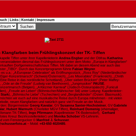
buch
|
Links
|
Kontakt
|
Impressum
 Klangfarben beim Frühlingskonzert der TK- Tiffen
apelle Tiffen unter ihrer Kapellenleiterin
Andrea Engber
und der Obfrau
Katharina
veranstalteten diesmal das Frühlingskonzert unter dem Motto: „Europa in Klangfarben“
verkauften Dorfgemeinschaftshaus Tiffen. Mit dabei an diesem Abend war auch das
ster „TIBO“. Durch das Konzertprogramm führte
Fabian Weyrer
.
 es u.a.: „A European Celebration“ als Eröffnungsstück, „Ross Roy“ (Niederländischer
„Eiger-Konzertmarsch“ (Schweiz/Österreich), „Les Miserables“ (Frankreich), „Chrith
Eine Reise in das nordöstliche Schottland), „Über sieben Brücken“ (Peter Maffey-
, „Ode an die Freude“ (Ludwig van Beethoven), „Jungmusiker“
PAUSE
.
Konzertmarsch (Belgien), „A Klezmer Karnival“ (Jüdisch-Osteuropäisch) „Funiculi
alien), „Freude am Leben“ (Böhmischer/Mährischer Stil) unter Leitung: Kapellenleiter-
 Stark
), „Böhmische Liebe“ (Tschechien) und „Berglandkinder“ (Österr. Blasmusik).
chten wir euch auf eine musikalische Reise durch Europa mitnehmen - mit vielen
lodie, neuen Klangfarben und natürlich ganz viel Freude an der Musik.
den: Bürgermeister
Georg Kavalar
, GV
Susanna Santer-Hochsteiner
, GV
Gabriele
lar
,
Hubert Warmuth
(Chorleiter MGV-Tiffen),
Reinhard Domenig
(ehemaliger,
 Obmann TK-Tiffen),
Ingo Pfirrmann
(Kapellmeister TK-Bodensdorf),
Gerhard
otes Kreuz Bezirksstellenleiter) und
Monika Schober
VS-Lehrerin.
ind vom Fenstergucker ©
Manfred J. Schusser
.
@schusserfoto.at
– Mobil:
+43-650 4020485
.