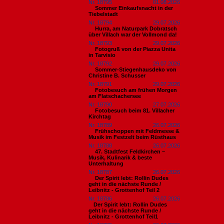
Nr. 18795
01.08.2026
Sommer Einkaufsnacht in der
Tiebelstadt
Nr. 18794
29.07.2026
Hurra, am Naturpark Dobratsch
über Villach war der Vollmond da!
Nr. 18793
29.07.2026
Fotogruß von der Piazza Unita
in Tarvisio
Nr. 18792
29.07.2026
Sommer-Stiegenhausdeko von
Christine B. Schusser
Nr. 18791
29.07.2026
Fotobesuch am frühen Morgen
am Flatschachersee
Nr. 18790
27.07.2026
Fotobesuch beim 81. Villacher
Kirchtag
Nr. 18789
26.07.2026
Frühschoppen mit Feldmesse &
Musik im Festzelt beim Rüsthaus
Nr. 18788
26.07.2026
47. Stadtfest Feldkirchen –
Musik, Kulinarik & beste
Unterhaltung
Nr. 18787
26.07.2026
Der Spirit lebt: Rollin Dudes
geht in die nächste Runde /
Leibnitz - Grottenhof Teil 2
Nr. 18786
26.07.2026
​Der Spirit lebt: Rollin Dudes
geht in die nächste Runde /
Leibnitz - Grottenhof Teil1