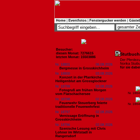
Home
|
Eventfotos
|
Fenstergucker werden
|
Gäste
Besucher:
diesen Monat: 7276615
Stutbuch
letzten Monat: 15503886
Der Pferdezu
Norika Stutb
Nr. 18801
06.08.2026
für sie dabe
Bergmesse in Grosskirchheim
Nr. 18800
03.08.2026
Konzert in der Pfarrkirche
Heiligenblut am Grossglockner
Nr. 18799
03.08.2026
Fotogruß am frühen Morgen
Nr. 186
vom Flatschachersee
Nr. 18798
02.08.2026
Feuerwehr Steuerberg feierte
Nr. 186
traditionelle Feuerwehrfest
Nr. 18797
02.08.2026
Vernissage Eröffnung in
Grosskirchheim
Nr. 18796
02.08.2026
Szenische Lesung mit Chris
Lohner im Wirtstadl in
Rangersdorf