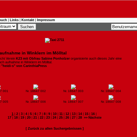
buch
|
Links
|
Kontakt
|
Impressum
aufnahme in Winklern im Mölltal
cht Verein
K23 mit Obfrau Sabine Ponholzer
organisierte auch dieses Jahr eine
uch aufnahme in Winklern im Mölltal.
i "heidi-s" von CarinthiaPress
47 001
Nr. 18647 002
Nr. 18647 003
Nr. 18647 004
47 005
Nr. 18647 006
Nr. 18647 007
Nr. 18647 008
1
|
2
|
3
|
4
|
5
|
6
|
7
|
8
|
9
|
10
|
11
|
12
|
13
|
14
|
15
|
16
|
17
|
18
|
19
|
20
|
21
|
22
|
23
|
24
|
25
|
26
|
27
|
28
>> Nächste
[ Zurück zu allen Suchergebnissen ]