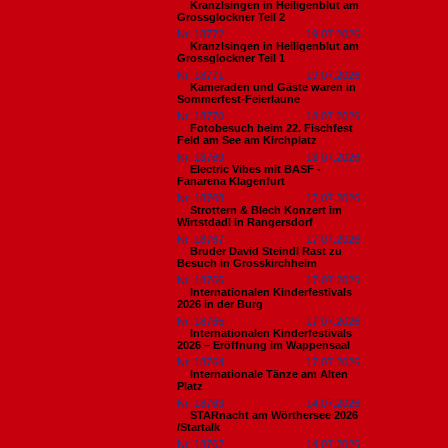
Kranzlsingen in Heiligenblut am
Grossglockner Teil 2
Nr. 18772
19.07.2026
Kranzlsingen in Heiligenblut am
Grossglockner Teil 1
Nr. 18771
19.07.2026
Kameraden und Gäste waren in
Sommerfest-Feierlaune
Nr. 18770
18.07.2026
Fotobesuch beim 22. Fischfest
Feld am See am Kirchplatz
Nr. 18769
18.07.2026
Electric Vibes mit BASF -
Fanarena Klagenfurt
Nr. 18768
17.07.2026
Strottern & Blech Konzert im
Wirtstdadl in Rangersdorf
Nr. 18767
17.07.2026
Bruder David Steindl Rast zu
Besuch in Grosskirchheim
Nr. 18766
17.07.2026
Internationalen Kinderfestivals
2026 in der Burg
Nr. 18765
17.07.2026
Internationalen Kinderfestivals
2026 – Eröffnung im Wappensaal
Nr. 18764
17.07.2026
Internationale Tänze am Alten
Platz
Nr. 18763
14.07.2026
STARnacht am Wörthersee 2026
/Startalk
Nr. 18762
14.07.2026