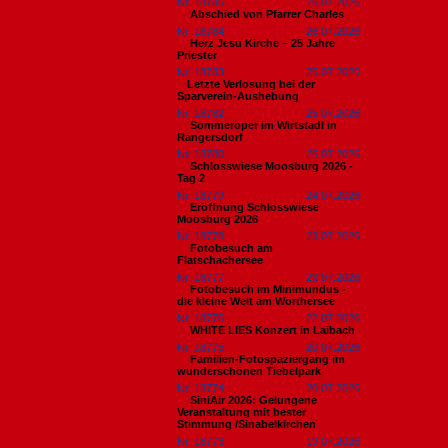
Nr. 18785
26.07.2026
Abschied von Pfarrer Charles
Nr. 18784
26.07.2026
Herz Jesu Kirche – 25 Jahre
Priester
Nr. 18783
25.07.2026
​Letzte Verlosung bei der
Sparverein-Aushebung
Nr. 18782
25.07.2026
Sommeroper im Wirtstadl in
Rangersdorf
Nr. 18780
25.07.2026
Schlosswiese Moosburg 2026 -
Tag 2
Nr. 18779
24.07.2026
Eröffnung Schlosswiese
Moosburg 2026
Nr. 18778
23.07.2026
Fotobesuch am
Flatschachersee
Nr. 18777
23.07.2026
Fotobesuch im Minimundus -
die kleine Welt am Wörthersee
Nr. 18776
22.07.2026
WHITE LIES Konzert in Laibach
Nr. 18775
20.07.2026
Familien-Fotospaziergang im
wunderschönen Tiebelpark
Nr. 18774
20.07.2026
SiniAir 2026: Gelungene
Veranstaltung mit bester
Stimmung /Sinabelkirchen
Nr. 18773
19.07.2026