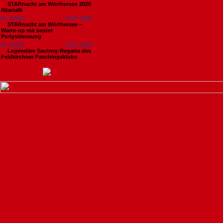
STARnacht am Wörthersee 2026
/Startalk
Nr. 18762
14.07.2026
STARnacht am Wörthersee –
Warm-up mit bester
Partystimmung
Nr. 18761
13.07.2026
Legendäre Sautrog-Regatta des
Feldkirchner Faschingsklubs