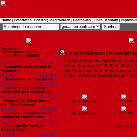
Home
|
Eventfotos
|
Fenstergucker werden
|
Gästebuch
|
Links
|
Kontakt
|
Impressu
Besucher:
diesen Monat: 9412053
2 x Schwimmen im Hallenba
letzten Monat: 15503886
2 x Schwimmen im Hallenbad im
Hot
Nr. 18802
08.08.2026
Fotos: Sonntag, 12.04.2026, 06:30_0
Summerklang im Wirtstadl in
Alle Fotos sind vom Fenstergucker ©
Rangersdorf
E-Mail:
info@schusserfoto.at
– Mob
Nr. 18801
06.08.2026
Bergmesse in Grosskirchheim
Nr. 18800
03.08.2026
Konzert in der Pfarrkirche
Heiligenblut am Grossglockner
Nr. 18799
03.08.2026
Fotogruß am frühen Morgen
Nr. 18641 001
Nr. 18641 002
vom Flatschachersee
Nr. 18798
02.08.2026
Feuerwehr Steuerberg feierte
Nr. 18641 005
Nr. 18641 006
traditionelle Feuerwehrfest
Nr. 18797
02.08.2026
Vernissage Eröffnung in
1
|
2
|
3
|
4
|
5
Grosskirchheim
Nr. 18796
02.08.2026