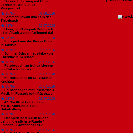
[ Zurück zu alle
Szenische Lesung mit Chris
Lohner im Wirtstadl in
Rangersdorf
Nr. 18795
01.08.2026
Sommer Einkaufsnacht in der
Tiebelstadt
Nr. 18794
29.07.2026
Hurra, am Naturpark Dobratsch
über Villach war der Vollmond da!
Nr. 18793
29.07.2026
Fotogruß von der Piazza Unita
in Tarvisio
Nr. 18792
29.07.2026
Sommer-Stiegenhausdeko von
Christine B. Schusser
Nr. 18791
29.07.2026
Fotobesuch am frühen Morgen
am Flatschachersee
Nr. 18790
27.07.2026
Fotobesuch beim 81. Villacher
Kirchtag
Nr. 18789
26.07.2026
Frühschoppen mit Feldmesse &
Musik im Festzelt beim Rüsthaus
Nr. 18788
26.07.2026
47. Stadtfest Feldkirchen –
Musik, Kulinarik & beste
Unterhaltung
Nr. 18787
26.07.2026
Der Spirit lebt: Rollin Dudes
geht in die nächste Runde /
Leibnitz - Grottenhof Teil 2
Nr. 18786
26.07.2026