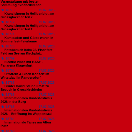
Veranstaltung mit bester
Stimmung /Sinabelkirchen
Nr. 18773
19.07.2026
Kranzlsingen in Heiligenblut am
Grossglockner Teil 2
Nr. 18772
19.07.2026
Kranzlsingen in Heiligenblut am
Grossglockner Teil 1
Nr. 18771
19.07.2026
Kameraden und Gäste waren in
Sommerfest-Feierlaune
Nr. 18770
18.07.2026
Fotobesuch beim 22. Fischfest
Feld am See am Kirchplatz
Nr. 18769
18.07.2026
Electric Vibes mit BASF -
Fanarena Klagenfurt
Nr. 18768
17.07.2026
Strottern & Blech Konzert im
Wirtstdadl in Rangersdorf
Nr. 18767
17.07.2026
Bruder David Steindl Rast zu
Besuch in Grosskirchheim
Nr. 18766
17.07.2026
Internationalen Kinderfestivals
2026 in der Burg
Nr. 18765
17.07.2026
Internationalen Kinderfestivals
2026 – Eröffnung im Wappensaal
Nr. 18764
17.07.2026
Internationale Tänze am Alten
Platz
Nr. 18763
14.07.2026