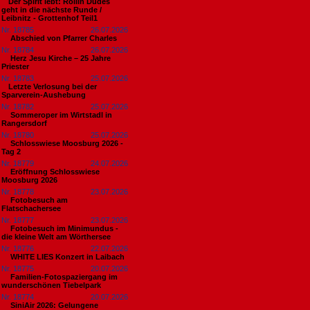
​Der Spirit lebt: Rollin Dudes
geht in die nächste Runde /
Leibnitz - Grottenhof Teil1
Nr. 18785
26.07.2026
Abschied von Pfarrer Charles
Nr. 18784
26.07.2026
Herz Jesu Kirche – 25 Jahre
Priester
Nr. 18783
25.07.2026
​Letzte Verlosung bei der
Sparverein-Aushebung
Nr. 18782
25.07.2026
Sommeroper im Wirtstadl in
Rangersdorf
Nr. 18780
25.07.2026
Schlosswiese Moosburg 2026 -
Tag 2
Nr. 18779
24.07.2026
Eröffnung Schlosswiese
Moosburg 2026
Nr. 18778
23.07.2026
Fotobesuch am
Flatschachersee
Nr. 18777
23.07.2026
Fotobesuch im Minimundus -
die kleine Welt am Wörthersee
Nr. 18776
22.07.2026
WHITE LIES Konzert in Laibach
Nr. 18775
20.07.2026
Familien-Fotospaziergang im
wunderschönen Tiebelpark
Nr. 18774
20.07.2026
SiniAir 2026: Gelungene