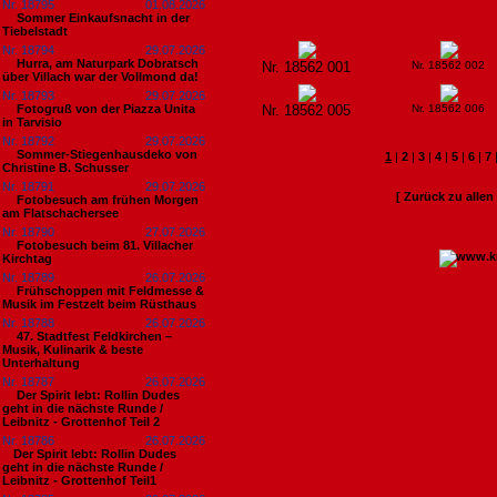
Nr. 18795
01.08.2026
Sommer Einkaufsnacht in der
Tiebelstadt
Nr. 18794
29.07.2026
Hurra, am Naturpark Dobratsch
Nr. 18562 001
Nr. 18562 002
über Villach war der Vollmond da!
Nr. 18793
29.07.2026
Fotogruß von der Piazza Unita
Nr. 18562 005
Nr. 18562 006
in Tarvisio
Nr. 18792
29.07.2026
Sommer-Stiegenhausdeko von
1
|
2
|
3
|
4
|
5
|
6
|
7
Christine B. Schusser
Nr. 18791
29.07.2026
[ Zurück zu alle
Fotobesuch am frühen Morgen
am Flatschachersee
Nr. 18790
27.07.2026
Fotobesuch beim 81. Villacher
Kirchtag
Nr. 18789
26.07.2026
Frühschoppen mit Feldmesse &
Musik im Festzelt beim Rüsthaus
Nr. 18788
26.07.2026
47. Stadtfest Feldkirchen –
Musik, Kulinarik & beste
Unterhaltung
Nr. 18787
26.07.2026
Der Spirit lebt: Rollin Dudes
geht in die nächste Runde /
Leibnitz - Grottenhof Teil 2
Nr. 18786
26.07.2026
​Der Spirit lebt: Rollin Dudes
geht in die nächste Runde /
Leibnitz - Grottenhof Teil1