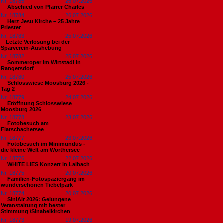
Nr. 18785
26.07.2026
Abschied von Pfarrer Charles
Nr. 18784
26.07.2026
Herz Jesu Kirche – 25 Jahre
Priester
Nr. 18783
25.07.2026
​Letzte Verlosung bei der
Sparverein-Aushebung
Nr. 18782
25.07.2026
Sommeroper im Wirtstadl in
Rangersdorf
Nr. 18780
25.07.2026
Schlosswiese Moosburg 2026 -
Tag 2
Nr. 18779
24.07.2026
Eröffnung Schlosswiese
Moosburg 2026
Nr. 18778
23.07.2026
Fotobesuch am
Flatschachersee
Nr. 18777
23.07.2026
Fotobesuch im Minimundus -
die kleine Welt am Wörthersee
Nr. 18776
22.07.2026
WHITE LIES Konzert in Laibach
Nr. 18775
20.07.2026
Familien-Fotospaziergang im
wunderschönen Tiebelpark
Nr. 18774
20.07.2026
SiniAir 2026: Gelungene
Veranstaltung mit bester
Stimmung /Sinabelkirchen
Nr. 18773
19.07.2026