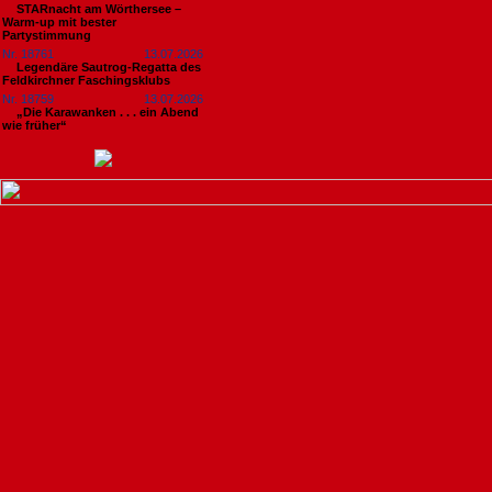
STARnacht am Wörthersee –
Warm-up mit bester
Partystimmung
Nr. 18761
13.07.2026
Legendäre Sautrog-Regatta des
Feldkirchner Faschingsklubs
Nr. 18759
13.07.2026
„Die Karawanken . . . ein Abend
wie früher“