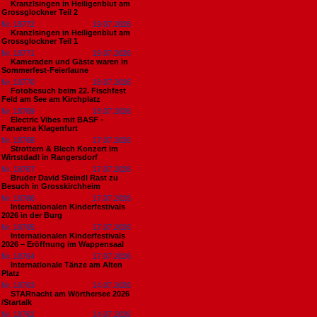
Kranzlsingen in Heiligenblut am
Grossglockner Teil 2
Nr. 18772
19.07.2026
Kranzlsingen in Heiligenblut am
Grossglockner Teil 1
Nr. 18771
19.07.2026
Kameraden und Gäste waren in
Sommerfest-Feierlaune
Nr. 18770
18.07.2026
Fotobesuch beim 22. Fischfest
Feld am See am Kirchplatz
Nr. 18769
18.07.2026
Electric Vibes mit BASF -
Fanarena Klagenfurt
Nr. 18768
17.07.2026
Strottern & Blech Konzert im
Wirtstdadl in Rangersdorf
Nr. 18767
17.07.2026
Bruder David Steindl Rast zu
Besuch in Grosskirchheim
Nr. 18766
17.07.2026
Internationalen Kinderfestivals
2026 in der Burg
Nr. 18765
17.07.2026
Internationalen Kinderfestivals
2026 – Eröffnung im Wappensaal
Nr. 18764
17.07.2026
Internationale Tänze am Alten
Platz
Nr. 18763
14.07.2026
STARnacht am Wörthersee 2026
/Startalk
Nr. 18762
14.07.2026