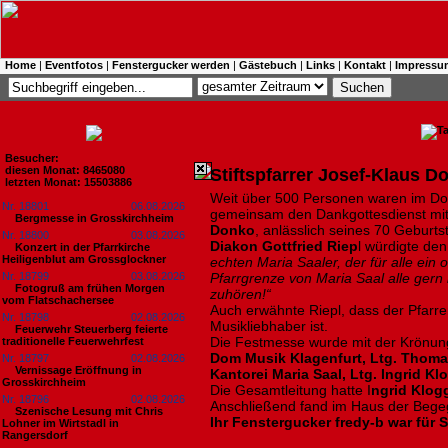
Home
|
Eventfotos
|
Fenstergucker werden
|
Gästebuch
|
Links
|
Kontakt
|
Impressu
Besucher:
diesen Monat: 8465080
Stiftspfarrer Josef-Klaus Do
letzten Monat: 15503886
Weit über 500 Personen waren im D
Nr. 18801
06.08.2026
gemeinsam den Dankgottesdienst mi
Bergmesse in Grosskirchheim
Donko
, anlässlich seines 70 Geburtst
Nr. 18800
03.08.2026
Diakon Gottfried Riep
l würdigte den
Konzert in der Pfarrkirche
Heiligenblut am Grossglockner
echten Maria Saaler, der für alle ein
Nr. 18799
03.08.2026
Pfarrgrenze von Maria Saal alle gern
Fotogruß am frühen Morgen
zuhören!“
vom Flatschachersee
Auch erwähnte Riepl, dass der Pfarrer
Nr. 18798
02.08.2026
Musikliebhaber ist.
Feuerwehr Steuerberg feierte
Die Festmesse wurde mit der Krönun
traditionelle Feuerwehrfest
Dom Musik Klagenfurt, Ltg. Thoma
Nr. 18797
02.08.2026
Vernissage Eröffnung in
Kantorei Maria Saal, Ltg. Ingrid Kl
Grosskirchheim
Die Gesamtleitung hatte I
ngrid Klog
Nr. 18796
02.08.2026
Anschließend fand im Haus der Begegn
Szenische Lesung mit Chris
Ihr Fenstergucker fredy-b war für S
Lohner im Wirtstadl in
Rangersdorf