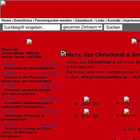
Home
|
Eventfotos
|
Fenstergucker werden
|
Gästebuch
|
Links
|
Kontakt
|
Impressu
Besucher:
diesen Monat: 6562192
Hurra, das Christkindl & der
letzten Monat: 15503886
Hurra, das
Christkindl
& der erste
S
Nr. 18801
06.08.2026
in Kärnten da!
Bergmesse in Grosskirchheim
Alle Fotos sind vom Fenstergucker ©
Nr. 18800
03.08.2026
E-Mail:
info@schusserfoto.at
– Mob
Konzert in der Pfarrkirche
Heiligenblut am Grossglockner
Nr. 18799
03.08.2026
Fotogruß am frühen Morgen
vom Flatschachersee
Nr. 18798
02.08.2026
Feuerwehr Steuerberg feierte
Nr. 18541 001
Nr. 18541 002
traditionelle Feuerwehrfest
Nr. 18797
02.08.2026
Vernissage Eröffnung in
Nr. 18541 005
Nr. 18541 006
Grosskirchheim
Nr. 18796
02.08.2026
Szenische Lesung mit Chris
1
|
2
|
3
|
4
Lohner im Wirtstadl in
Rangersdorf