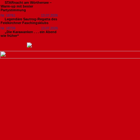
STARnacht am Wörthersee –
Warm-up mit bester
Partystimmung
Nr. 18761
13.07.2026
Legendäre Sautrog-Regatta des
Feldkirchner Faschingsklubs
Nr. 18759
13.07.2026
„Die Karawanken . . . ein Abend
wie früher“