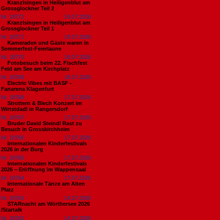
Kranzlsingen in Heiligenblut am
Grossglockner Teil 2
Nr. 18772
19.07.2026
Kranzlsingen in Heiligenblut am
Grossglockner Teil 1
Nr. 18771
19.07.2026
Kameraden und Gäste waren in
Sommerfest-Feierlaune
Nr. 18770
18.07.2026
Fotobesuch beim 22. Fischfest
Feld am See am Kirchplatz
Nr. 18769
18.07.2026
Electric Vibes mit BASF -
Fanarena Klagenfurt
Nr. 18768
17.07.2026
Strottern & Blech Konzert im
Wirtstdadl in Rangersdorf
Nr. 18767
17.07.2026
Bruder David Steindl Rast zu
Besuch in Grosskirchheim
Nr. 18766
17.07.2026
Internationalen Kinderfestivals
2026 in der Burg
Nr. 18765
17.07.2026
Internationalen Kinderfestivals
2026 – Eröffnung im Wappensaal
Nr. 18764
17.07.2026
Internationale Tänze am Alten
Platz
Nr. 18763
14.07.2026
STARnacht am Wörthersee 2026
/Startalk
Nr. 18762
14.07.2026