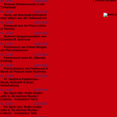
[ Zurück zu alle
Nr. 18795
01.08.2026
Sommer Einkaufsnacht in der
Tiebelstadt
Nr. 18794
29.07.2026
Hurra, am Naturpark Dobratsch
über Villach war der Vollmond da!
Nr. 18793
29.07.2026
Fotogruß von der Piazza Unita
in Tarvisio
Nr. 18792
29.07.2026
Sommer-Stiegenhausdeko von
Christine B. Schusser
Nr. 18791
29.07.2026
Fotobesuch am frühen Morgen
am Flatschachersee
Nr. 18790
27.07.2026
Fotobesuch beim 81. Villacher
Kirchtag
Nr. 18789
26.07.2026
Frühschoppen mit Feldmesse &
Musik im Festzelt beim Rüsthaus
Nr. 18788
26.07.2026
47. Stadtfest Feldkirchen –
Musik, Kulinarik & beste
Unterhaltung
Nr. 18787
26.07.2026
Der Spirit lebt: Rollin Dudes
geht in die nächste Runde /
Leibnitz - Grottenhof Teil 2
Nr. 18786
26.07.2026
​Der Spirit lebt: Rollin Dudes
geht in die nächste Runde /
Leibnitz - Grottenhof Teil1