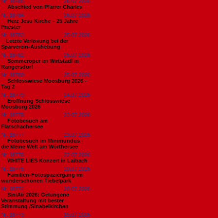
Nr. 18785
26.07.2026
Abschied von Pfarrer Charles
Nr. 18784
26.07.2026
Herz Jesu Kirche – 25 Jahre
Priester
Nr. 18783
25.07.2026
​Letzte Verlosung bei der
Sparverein-Aushebung
Nr. 18782
25.07.2026
Sommeroper im Wirtstadl in
Rangersdorf
Nr. 18780
25.07.2026
Schlosswiese Moosburg 2026 -
Tag 2
Nr. 18779
24.07.2026
Eröffnung Schlosswiese
Moosburg 2026
Nr. 18778
23.07.2026
Fotobesuch am
Flatschachersee
Nr. 18777
23.07.2026
Fotobesuch im Minimundus -
die kleine Welt am Wörthersee
Nr. 18776
22.07.2026
WHITE LIES Konzert in Laibach
Nr. 18775
20.07.2026
Familien-Fotospaziergang im
wunderschönen Tiebelpark
Nr. 18774
20.07.2026
SiniAir 2026: Gelungene
Veranstaltung mit bester
Stimmung /Sinabelkirchen
Nr. 18773
19.07.2026