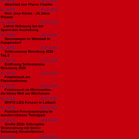
Nr. 18785
26.07.2026
Abschied von Pfarrer Charles
Nr. 18784
26.07.2026
Herz Jesu Kirche – 25 Jahre
Priester
Nr. 18783
25.07.2026
​Letzte Verlosung bei der
Sparverein-Aushebung
Nr. 18782
25.07.2026
Sommeroper im Wirtstadl in
Rangersdorf
Nr. 18780
25.07.2026
Schlosswiese Moosburg 2026 -
Tag 2
Nr. 18779
24.07.2026
Eröffnung Schlosswiese
Moosburg 2026
Nr. 18778
23.07.2026
Fotobesuch am
Flatschachersee
Nr. 18777
23.07.2026
Fotobesuch im Minimundus -
die kleine Welt am Wörthersee
Nr. 18776
22.07.2026
WHITE LIES Konzert in Laibach
Nr. 18775
20.07.2026
Familien-Fotospaziergang im
wunderschönen Tiebelpark
Nr. 18774
20.07.2026
SiniAir 2026: Gelungene
Veranstaltung mit bester
Stimmung /Sinabelkirchen
Nr. 18773
19.07.2026