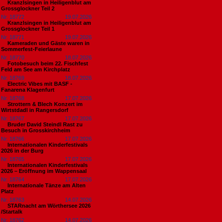
Kranzlsingen in Heiligenblut am
Grossglockner Teil 2
Nr. 18772
19.07.2026
Kranzlsingen in Heiligenblut am
Grossglockner Teil 1
Nr. 18771
19.07.2026
Kameraden und Gäste waren in
Sommerfest-Feierlaune
Nr. 18770
18.07.2026
Fotobesuch beim 22. Fischfest
Feld am See am Kirchplatz
Nr. 18769
18.07.2026
Electric Vibes mit BASF -
Fanarena Klagenfurt
Nr. 18768
17.07.2026
Strottern & Blech Konzert im
Wirtstdadl in Rangersdorf
Nr. 18767
17.07.2026
Bruder David Steindl Rast zu
Besuch in Grosskirchheim
Nr. 18766
17.07.2026
Internationalen Kinderfestivals
2026 in der Burg
Nr. 18765
17.07.2026
Internationalen Kinderfestivals
2026 – Eröffnung im Wappensaal
Nr. 18764
17.07.2026
Internationale Tänze am Alten
Platz
Nr. 18763
14.07.2026
STARnacht am Wörthersee 2026
/Startalk
Nr. 18762
14.07.2026