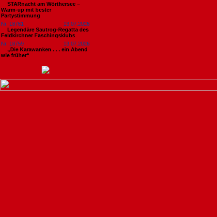
STARnacht am Wörthersee –
Warm-up mit bester
Partystimmung
Nr. 18761
13.07.2026
Legendäre Sautrog-Regatta des
Feldkirchner Faschingsklubs
Nr. 18759
13.07.2026
„Die Karawanken . . . ein Abend
wie früher“