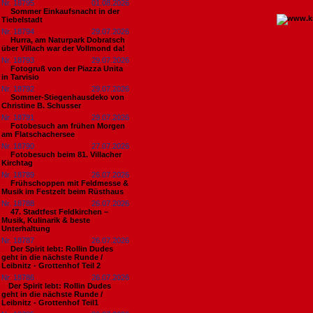
Nr. 18795
01.08.2026
Sommer Einkaufsnacht in der
Tiebelstadt
Nr. 18794
29.07.2026
Hurra, am Naturpark Dobratsch
über Villach war der Vollmond da!
Nr. 18793
29.07.2026
Fotogruß von der Piazza Unita
in Tarvisio
Nr. 18792
29.07.2026
Sommer-Stiegenhausdeko von
Christine B. Schusser
Nr. 18791
29.07.2026
Fotobesuch am frühen Morgen
am Flatschachersee
Nr. 18790
27.07.2026
Fotobesuch beim 81. Villacher
Kirchtag
Nr. 18789
26.07.2026
Frühschoppen mit Feldmesse &
Musik im Festzelt beim Rüsthaus
Nr. 18788
26.07.2026
47. Stadtfest Feldkirchen –
Musik, Kulinarik & beste
Unterhaltung
Nr. 18787
26.07.2026
Der Spirit lebt: Rollin Dudes
geht in die nächste Runde /
Leibnitz - Grottenhof Teil 2
Nr. 18786
26.07.2026
​Der Spirit lebt: Rollin Dudes
geht in die nächste Runde /
Leibnitz - Grottenhof Teil1