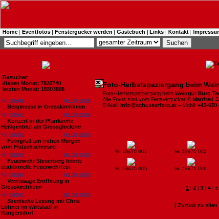
Home
|
Eventfotos
|
Fenstergucker werden
|
Gästebuch
|
Links
|
Kontakt
|
Impressu
Besucher:
diesen Monat: 7920740
Foto-Herbstspaziergang beim Wei
letzten Monat: 15503886
Foto-Herbstspaziergang beim
Weingut Burg T
Alle Fotos sind vom Fenstergucker ©
Manfred J
Nr. 18801
06.08.2026
E-Mail:
info@schusserfoto.at
– Mobil:
+43-650
Bergmesse in Grosskirchheim
Nr. 18800
03.08.2026
Konzert in der Pfarrkirche
Heiligenblut am Grossglockner
Nr. 18799
03.08.2026
Fotogruß am frühen Morgen
vom Flatschachersee
Nr. 18475 001
Nr. 18475 002
Nr. 18798
02.08.2026
Feuerwehr Steuerberg feierte
traditionelle Feuerwehrfest
Nr. 18475 005
Nr. 18475 006
Nr. 18797
02.08.2026
Vernissage Eröffnung in
Grosskirchheim
1
|
2
|
3
|
4
|
5
Nr. 18796
02.08.2026
Szenische Lesung mit Chris
[ Zurück zu alle
Lohner im Wirtstadl in
Rangersdorf