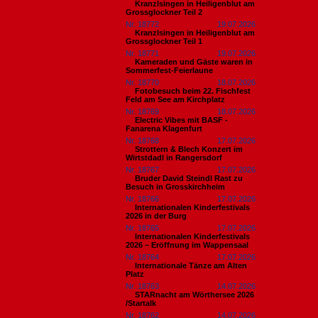
Kranzlsingen in Heiligenblut am
Grossglockner Teil 2
Nr. 18772
19.07.2026
Kranzlsingen in Heiligenblut am
Grossglockner Teil 1
Nr. 18771
19.07.2026
Kameraden und Gäste waren in
Sommerfest-Feierlaune
Nr. 18770
18.07.2026
Fotobesuch beim 22. Fischfest
Feld am See am Kirchplatz
Nr. 18769
18.07.2026
Electric Vibes mit BASF -
Fanarena Klagenfurt
Nr. 18768
17.07.2026
Strottern & Blech Konzert im
Wirtstdadl in Rangersdorf
Nr. 18767
17.07.2026
Bruder David Steindl Rast zu
Besuch in Grosskirchheim
Nr. 18766
17.07.2026
Internationalen Kinderfestivals
2026 in der Burg
Nr. 18765
17.07.2026
Internationalen Kinderfestivals
2026 – Eröffnung im Wappensaal
Nr. 18764
17.07.2026
Internationale Tänze am Alten
Platz
Nr. 18763
14.07.2026
STARnacht am Wörthersee 2026
/Startalk
Nr. 18762
14.07.2026