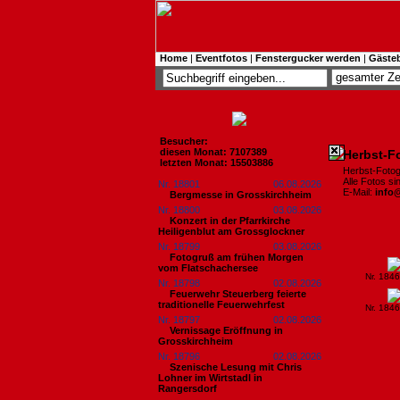
Home
|
Eventfotos
|
Fenstergucker werden
|
Gäste
Besucher:
diesen Monat: 7107389
Herbst-F
letzten Monat: 15503886
Herbst-Foto
Alle Fotos s
Nr. 18801
06.08.2026
E-Mail:
info
Bergmesse in Grosskirchheim
Nr. 18800
03.08.2026
Konzert in der Pfarrkirche
Heiligenblut am Grossglockner
Nr. 18799
03.08.2026
Fotogruß am frühen Morgen
vom Flatschachersee
Nr. 184
Nr. 18798
02.08.2026
Feuerwehr Steuerberg feierte
traditionelle Feuerwehrfest
Nr. 184
Nr. 18797
02.08.2026
Vernissage Eröffnung in
Grosskirchheim
Nr. 18796
02.08.2026
Szenische Lesung mit Chris
Lohner im Wirtstadl in
Rangersdorf