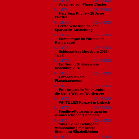
Nr. 18785
26.07.2026
Abschied von Pfarrer Charles
Nr. 18784
26.07.2026
Herz Jesu Kirche – 25 Jahre
Priester
Nr. 18783
25.07.2026
​Letzte Verlosung bei der
Sparverein-Aushebung
Nr. 18782
25.07.2026
Sommeroper im Wirtstadl in
Rangersdorf
Nr. 18780
25.07.2026
Schlosswiese Moosburg 2026 -
Tag 2
Nr. 18779
24.07.2026
Eröffnung Schlosswiese
Moosburg 2026
Nr. 18778
23.07.2026
Fotobesuch am
Flatschachersee
Nr. 18777
23.07.2026
Fotobesuch im Minimundus -
die kleine Welt am Wörthersee
Nr. 18776
22.07.2026
WHITE LIES Konzert in Laibach
Nr. 18775
20.07.2026
Familien-Fotospaziergang im
wunderschönen Tiebelpark
Nr. 18774
20.07.2026
SiniAir 2026: Gelungene
Veranstaltung mit bester
Stimmung /Sinabelkirchen
Nr. 18773
19.07.2026