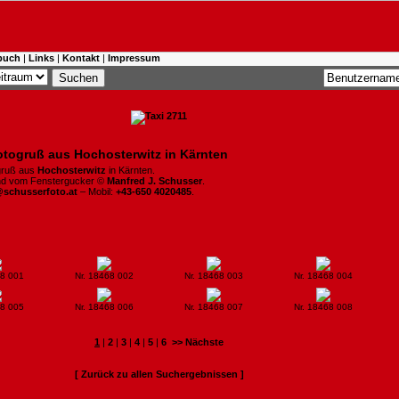
buch
|
Links
|
Kontakt
|
Impressum
otogruß aus Hochosterwitz in Kärnten
gruß aus
Hochosterwitz
in Kärnten.
ind vom Fenstergucker ©
Manfred J. Schusser
.
@schusserfoto.at
– Mobil:
+43-650 4020485
.
68 001
Nr. 18468 002
Nr. 18468 003
Nr. 18468 004
68 005
Nr. 18468 006
Nr. 18468 007
Nr. 18468 008
1
|
2
|
3
|
4
|
5
|
6
>> Nächste
[ Zurück zu allen Suchergebnissen ]