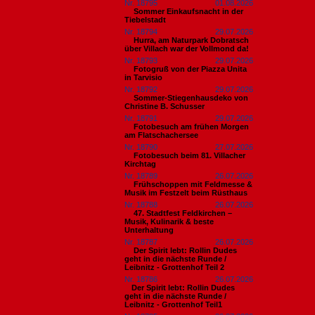
Nr. 18795
01.08.2026
Sommer Einkaufsnacht in der
Tiebelstadt
Nr. 18794
29.07.2026
Hurra, am Naturpark Dobratsch
über Villach war der Vollmond da!
Nr. 18793
29.07.2026
Fotogruß von der Piazza Unita
in Tarvisio
Nr. 18792
29.07.2026
Sommer-Stiegenhausdeko von
Christine B. Schusser
Nr. 18791
29.07.2026
Fotobesuch am frühen Morgen
am Flatschachersee
Nr. 18790
27.07.2026
Fotobesuch beim 81. Villacher
Kirchtag
Nr. 18789
26.07.2026
Frühschoppen mit Feldmesse &
Musik im Festzelt beim Rüsthaus
Nr. 18788
26.07.2026
47. Stadtfest Feldkirchen –
Musik, Kulinarik & beste
Unterhaltung
Nr. 18787
26.07.2026
Der Spirit lebt: Rollin Dudes
geht in die nächste Runde /
Leibnitz - Grottenhof Teil 2
Nr. 18786
26.07.2026
​Der Spirit lebt: Rollin Dudes
geht in die nächste Runde /
Leibnitz - Grottenhof Teil1