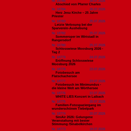
Nr. 18785
26.07.2026
Abschied von Pfarrer Charles
Nr. 18784
26.07.2026
Herz Jesu Kirche – 25 Jahre
Priester
Nr. 18783
25.07.2026
​Letzte Verlosung bei der
Sparverein-Aushebung
Nr. 18782
25.07.2026
Sommeroper im Wirtstadl in
Rangersdorf
Nr. 18780
25.07.2026
Schlosswiese Moosburg 2026 -
Tag 2
Nr. 18779
24.07.2026
Eröffnung Schlosswiese
Moosburg 2026
Nr. 18778
23.07.2026
Fotobesuch am
Flatschachersee
Nr. 18777
23.07.2026
Fotobesuch im Minimundus -
die kleine Welt am Wörthersee
Nr. 18776
22.07.2026
WHITE LIES Konzert in Laibach
Nr. 18775
20.07.2026
Familien-Fotospaziergang im
wunderschönen Tiebelpark
Nr. 18774
20.07.2026
SiniAir 2026: Gelungene
Veranstaltung mit bester
Stimmung /Sinabelkirchen
Nr. 18773
19.07.2026