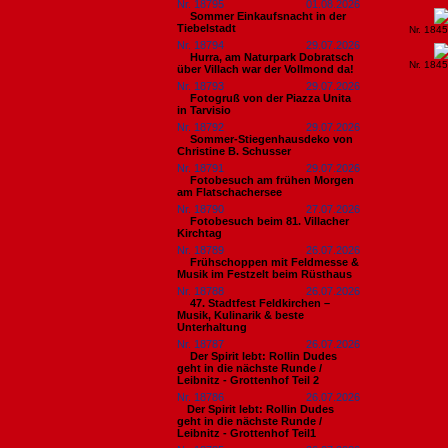
Nr. 18795
01.08.2026
Sommer Einkaufsnacht in der
Tiebelstadt
Nr. 184
Nr. 18794
29.07.2026
Hurra, am Naturpark Dobratsch
Nr. 184
über Villach war der Vollmond da!
Nr. 18793
29.07.2026
Fotogruß von der Piazza Unita
in Tarvisio
Nr. 18792
29.07.2026
Sommer-Stiegenhausdeko von
Christine B. Schusser
Nr. 18791
29.07.2026
Fotobesuch am frühen Morgen
am Flatschachersee
Nr. 18790
27.07.2026
Fotobesuch beim 81. Villacher
Kirchtag
Nr. 18789
26.07.2026
Frühschoppen mit Feldmesse &
Musik im Festzelt beim Rüsthaus
Nr. 18788
26.07.2026
47. Stadtfest Feldkirchen –
Musik, Kulinarik & beste
Unterhaltung
Nr. 18787
26.07.2026
Der Spirit lebt: Rollin Dudes
geht in die nächste Runde /
Leibnitz - Grottenhof Teil 2
Nr. 18786
26.07.2026
​Der Spirit lebt: Rollin Dudes
geht in die nächste Runde /
Leibnitz - Grottenhof Teil1