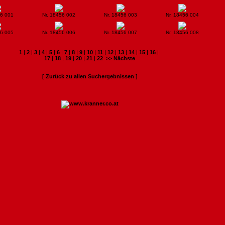
56 001
Nr. 18456 002
Nr. 18456 003
Nr. 18456 004
56 005
Nr. 18456 006
Nr. 18456 007
Nr. 18456 008
1
|
2
|
3
|
4
|
5
|
6
|
7
|
8
|
9
|
10
|
11
|
12
|
13
|
14
|
15
|
16
|
17
|
18
|
19
|
20
|
21
|
22
>> Nächste
[ Zurück zu allen Suchergebnissen ]