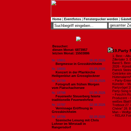
Home
|
Eventfotos
|
Fenstergucker werden
|
Gäste
Besucher:
diesen Monat: 6873957
19.Party 
letzten Monat: 15503886
1. Best – Al
Zillertaler 
Nr. 18801
06.08.2026
Band 5. Bes
Bergmesse in Grosskirchheim
2026 - Künst
Nr. 18800
03.08.2026
Patrick Stei
Konzert in der Pfarrkirche
Getränke sind
Heiligenblut am Grossglockner
Hüttenalarm/
– Party-Enter
Nr. 18799
03.08.2026
Künstler – Ma
Fotogruß am frühen Morgen
Partyvögel 1
vom Flatschachersee
Party-Song I
Nr. 18798
02.08.2026
– Fesch’n Ro
Feuerwehr Steuerberg feierte
Produzent – 
traditionelle Feuerwehrfest
weißes Blatt
Nr. 18797
02.08.2026
Tretboot 27.
Vernissage Eröffnung in
Chérie” 28. B
Grosskirchheim
Man – Wolfgan
– RELAX Foto
Nr. 18796
02.08.2026
Szenische Lesung mit Chris
Lohner im Wirtstadl in
Rangersdorf