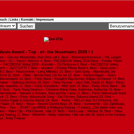
buch
|
Links
|
Kontakt
|
Impressum
Music Award - Top - of- the Mountains 2026 / 1
bum – Geri der Klostertaler, Das Herz will 2. Best – Bühnenperformance – Die Jungen
3. Best – DJ – Patrick Metzker 4. Best – FACEBOOK Voting 2026 Band – Freddy Pfister
t – FACEBOOK Voting 2026 - Künstler – DJ Ostkurve 6. Best – FACEBOOK Voting
lerin – JAZZ GITTI 7. Best – Musiker – Freddy Pfister Band 8. Best – Newcomer –
ndl 9. Best – Newcomerin – Lena Milewicz 10. Best – New Song – Alpenteufel, Die
 frei 11. Best – Oldie – Bernie Paul, Oh No No 12. Best – Partyschlager – Zwirn,
Wiesenalarm 13. Best – Party Band – Königlich Bayrisches Vollgas Orchester 14. Best
tainer – Spitzbua Markus 15. Best – Party Hymne – Jazz Gitti, Rapid 16. Best – Party-
tty Valentino 17. Best – Party-KünstlerIn – Meli Stein 18. Best – Party-Rock Band – Die
9. Best – Party-Song Deutsch – Clemens Maria Haas, Katherine, Katherine 20. Best –
nternational – Salvator e Rosario, Sara perche ti amo 21. Best – Party-Volksmusik Band
ck 22. Best – Party-Volksmusik Song – Die Fürsten, Bahama Mama 23. Best –
Danky Cigale & Sascha Marten 24. Best – Remix – RELAX feat. DJ Ostkurve, Ein
’l Papier 25. Best – Show – Remmi Demmi Boys 26. Best – Sommerhit – Der Zipfelbube,
 Best – Text – JENNY van BREE & Wolfgang Nadrag – Fantasy, „Das bleibt unter uns,
est – Video Clip – Phil Olavide, Julia 29. Best – Voice Lady – Adriana 30. Best – Voice
g Nadrag 31. Best – Winterhit – Matty Valentino, I leb wie i leb 32. Band of the Century
s : Anita Trattner