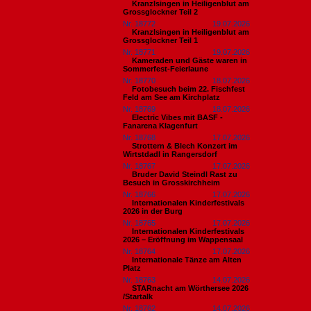
Kranzlsingen in Heiligenblut am
Grossglockner Teil 2
Nr. 18772
19.07.2026
Kranzlsingen in Heiligenblut am
Grossglockner Teil 1
Nr. 18771
19.07.2026
Kameraden und Gäste waren in
Sommerfest-Feierlaune
Nr. 18770
18.07.2026
Fotobesuch beim 22. Fischfest
Feld am See am Kirchplatz
Nr. 18769
18.07.2026
Electric Vibes mit BASF -
Fanarena Klagenfurt
Nr. 18768
17.07.2026
Strottern & Blech Konzert im
Wirtstdadl in Rangersdorf
Nr. 18767
17.07.2026
Bruder David Steindl Rast zu
Besuch in Grosskirchheim
Nr. 18766
17.07.2026
Internationalen Kinderfestivals
2026 in der Burg
Nr. 18765
17.07.2026
Internationalen Kinderfestivals
2026 – Eröffnung im Wappensaal
Nr. 18764
17.07.2026
Internationale Tänze am Alten
Platz
Nr. 18763
14.07.2026
STARnacht am Wörthersee 2026
/Startalk
Nr. 18762
14.07.2026