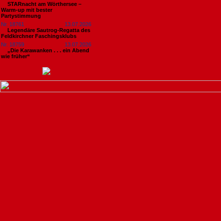
STARnacht am Wörthersee –
Warm-up mit bester
Partystimmung
Nr. 18761
13.07.2026
Legendäre Sautrog-Regatta des
Feldkirchner Faschingsklubs
Nr. 18759
13.07.2026
„Die Karawanken . . . ein Abend
wie früher“