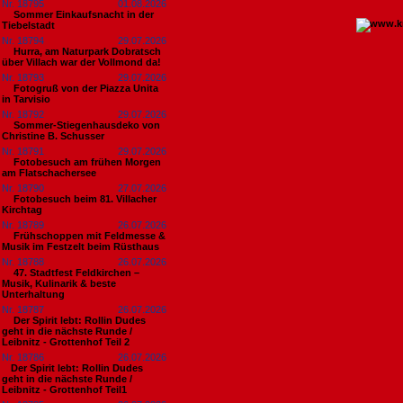
Nr. 18795
01.08.2026
Sommer Einkaufsnacht in der
Tiebelstadt
Nr. 18794
29.07.2026
Hurra, am Naturpark Dobratsch
über Villach war der Vollmond da!
Nr. 18793
29.07.2026
Fotogruß von der Piazza Unita
in Tarvisio
Nr. 18792
29.07.2026
Sommer-Stiegenhausdeko von
Christine B. Schusser
Nr. 18791
29.07.2026
Fotobesuch am frühen Morgen
am Flatschachersee
Nr. 18790
27.07.2026
Fotobesuch beim 81. Villacher
Kirchtag
Nr. 18789
26.07.2026
Frühschoppen mit Feldmesse &
Musik im Festzelt beim Rüsthaus
Nr. 18788
26.07.2026
47. Stadtfest Feldkirchen –
Musik, Kulinarik & beste
Unterhaltung
Nr. 18787
26.07.2026
Der Spirit lebt: Rollin Dudes
geht in die nächste Runde /
Leibnitz - Grottenhof Teil 2
Nr. 18786
26.07.2026
​Der Spirit lebt: Rollin Dudes
geht in die nächste Runde /
Leibnitz - Grottenhof Teil1