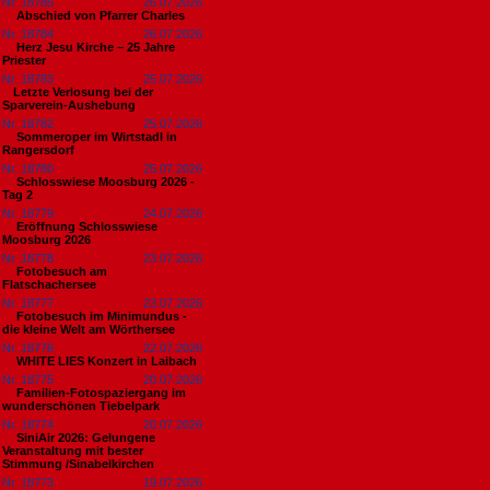
Nr. 18785
26.07.2026
Abschied von Pfarrer Charles
Nr. 18784
26.07.2026
Herz Jesu Kirche – 25 Jahre
Priester
Nr. 18783
25.07.2026
​Letzte Verlosung bei der
Sparverein-Aushebung
Nr. 18782
25.07.2026
Sommeroper im Wirtstadl in
Rangersdorf
Nr. 18780
25.07.2026
Schlosswiese Moosburg 2026 -
Tag 2
Nr. 18779
24.07.2026
Eröffnung Schlosswiese
Moosburg 2026
Nr. 18778
23.07.2026
Fotobesuch am
Flatschachersee
Nr. 18777
23.07.2026
Fotobesuch im Minimundus -
die kleine Welt am Wörthersee
Nr. 18776
22.07.2026
WHITE LIES Konzert in Laibach
Nr. 18775
20.07.2026
Familien-Fotospaziergang im
wunderschönen Tiebelpark
Nr. 18774
20.07.2026
SiniAir 2026: Gelungene
Veranstaltung mit bester
Stimmung /Sinabelkirchen
Nr. 18773
19.07.2026