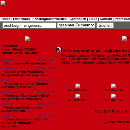
Home
|
Eventfotos
|
Fenstergucker werden
|
Gästebuch
|
Links
|
Kontakt
|
Impressu
Besucher:
diesen Monat: 7071599
Fotospaziergang am Tagliamento 
letzten Monat: 15503886
Fotospaziergang am
Tagliamento
bei Moggie/UD 
Alle Fotos sind vom Fenstergucker ©
Manfred J
Nr. 18801
06.08.2026
E-Mail:
info@schusserfoto.at
– Mobil:
+43-650
Bergmesse in Grosskirchheim
Nr. 18800
03.08.2026
Konzert in der Pfarrkirche
Heiligenblut am Grossglockner
Nr. 18799
03.08.2026
Fotogruß am frühen Morgen
vom Flatschachersee
Nr. 18449 001
Nr. 18449 002
Nr. 18798
02.08.2026
Feuerwehr Steuerberg feierte
traditionelle Feuerwehrfest
Nr. 18449 005
Nr. 18449 006
Nr. 18797
02.08.2026
Vernissage Eröffnung in
Grosskirchheim
1
|
2
|
3
|
4
|
5
|
6
|
7
|
8
|
Nr. 18796
02.08.2026
Szenische Lesung mit Chris
[ Zurück zu alle
Lohner im Wirtstadl in
Rangersdorf