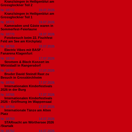
Kranzlsingen in Heiligenblut am
Grossglockner Teil 2
Nr. 18772
19.07.2026
Kranzlsingen in Heiligenblut am
Grossglockner Teil 1
Nr. 18771
19.07.2026
Kameraden und Gäste waren in
Sommerfest-Feierlaune
Nr. 18770
18.07.2026
Fotobesuch beim 22. Fischfest
Feld am See am Kirchplatz
Nr. 18769
18.07.2026
Electric Vibes mit BASF -
Fanarena Klagenfurt
Nr. 18768
17.07.2026
Strottern & Blech Konzert im
Wirtstdadl in Rangersdorf
Nr. 18767
17.07.2026
Bruder David Steindl Rast zu
Besuch in Grosskirchheim
Nr. 18766
17.07.2026
Internationalen Kinderfestivals
2026 in der Burg
Nr. 18765
17.07.2026
Internationalen Kinderfestivals
2026 – Eröffnung im Wappensaal
Nr. 18764
17.07.2026
Internationale Tänze am Alten
Platz
Nr. 18763
14.07.2026
STARnacht am Wörthersee 2026
/Startalk
Nr. 18762
14.07.2026