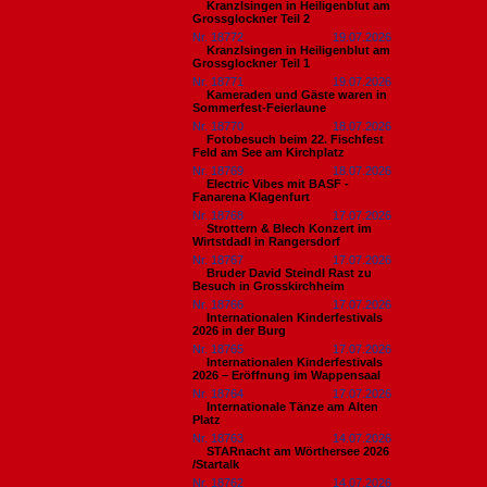
Kranzlsingen in Heiligenblut am
Grossglockner Teil 2
Nr. 18772
19.07.2026
Kranzlsingen in Heiligenblut am
Grossglockner Teil 1
Nr. 18771
19.07.2026
Kameraden und Gäste waren in
Sommerfest-Feierlaune
Nr. 18770
18.07.2026
Fotobesuch beim 22. Fischfest
Feld am See am Kirchplatz
Nr. 18769
18.07.2026
Electric Vibes mit BASF -
Fanarena Klagenfurt
Nr. 18768
17.07.2026
Strottern & Blech Konzert im
Wirtstdadl in Rangersdorf
Nr. 18767
17.07.2026
Bruder David Steindl Rast zu
Besuch in Grosskirchheim
Nr. 18766
17.07.2026
Internationalen Kinderfestivals
2026 in der Burg
Nr. 18765
17.07.2026
Internationalen Kinderfestivals
2026 – Eröffnung im Wappensaal
Nr. 18764
17.07.2026
Internationale Tänze am Alten
Platz
Nr. 18763
14.07.2026
STARnacht am Wörthersee 2026
/Startalk
Nr. 18762
14.07.2026