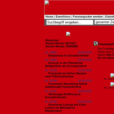
Home
|
Eventfotos
|
Fenstergucker werden
|
Gäste
Besucher:
diesen Monat: 6671971
Feuerweh
letzten Monat: 15503886
Die Freiwilli
heuer zum 2. 
Nr. 18801
06.08.2026
waren
Udo 
Bergmesse in Grosskirchheim
für sie dabe
Nr. 18800
03.08.2026
Konzert in der Pfarrkirche
Heiligenblut am Grossglockner
Nr. 18799
03.08.2026
Fotogruß am frühen Morgen
vom Flatschachersee
Nr. 184
Nr. 18798
02.08.2026
Feuerwehr Steuerberg feierte
traditionelle Feuerwehrfest
Nr. 184
Nr. 18797
02.08.2026
Vernissage Eröffnung in
Grosskirchheim
Nr. 18796
02.08.2026
Szenische Lesung mit Chris
Lohner im Wirtstadl in
Rangersdorf