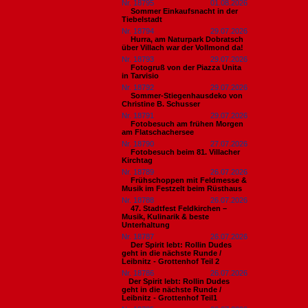
Nr. 18795
01.08.2026
Sommer Einkaufsnacht in der
Tiebelstadt
Nr. 18794
29.07.2026
Hurra, am Naturpark Dobratsch
über Villach war der Vollmond da!
Nr. 18793
29.07.2026
Fotogruß von der Piazza Unita
in Tarvisio
Nr. 18792
29.07.2026
Sommer-Stiegenhausdeko von
Christine B. Schusser
Nr. 18791
29.07.2026
Fotobesuch am frühen Morgen
am Flatschachersee
Nr. 18790
27.07.2026
Fotobesuch beim 81. Villacher
Kirchtag
Nr. 18789
26.07.2026
Frühschoppen mit Feldmesse &
Musik im Festzelt beim Rüsthaus
Nr. 18788
26.07.2026
47. Stadtfest Feldkirchen –
Musik, Kulinarik & beste
Unterhaltung
Nr. 18787
26.07.2026
Der Spirit lebt: Rollin Dudes
geht in die nächste Runde /
Leibnitz - Grottenhof Teil 2
Nr. 18786
26.07.2026
​Der Spirit lebt: Rollin Dudes
geht in die nächste Runde /
Leibnitz - Grottenhof Teil1