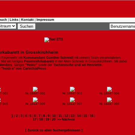
buch
|
Links
|
Kontakt
|
Impressum
rkabarett in Grosskirchheim
ge Feuerwehr mit
Kommandant Günther Schmidl
mit seinem Team veranstalteten
Mal ein lustiges
Feuerwehrkabarett
in der Alten Schmelz in Grosskirchheim. Mit dabei
Wenders
, Sänger
"Heinz"
sowie der
Tschentsche und sei Henriette.
i "heidi-s" von CarinthiaPress
47 001
Nr. 18447 002
Nr. 18447 003
Nr. 18447 004
47 005
Nr. 18447 006
Nr. 18447 007
Nr. 18447 008
1
|
2
|
3
|
4
|
5
|
6
|
7
|
8
|
9
|
10
|
11
|
12
|
13
|
14
|
15
|
16
|
17
|
18
|
19
|
20
>> Nächste
[ Zurück zu allen Suchergebnissen ]