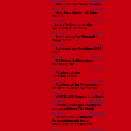
Nr. 18785
26.07.2026
Abschied von Pfarrer Charles
Nr. 18784
26.07.2026
Herz Jesu Kirche – 25 Jahre
Priester
Nr. 18783
25.07.2026
​Letzte Verlosung bei der
Sparverein-Aushebung
Nr. 18782
25.07.2026
Sommeroper im Wirtstadl in
Rangersdorf
Nr. 18780
25.07.2026
Schlosswiese Moosburg 2026 -
Tag 2
Nr. 18779
24.07.2026
Eröffnung Schlosswiese
Moosburg 2026
Nr. 18778
23.07.2026
Fotobesuch am
Flatschachersee
Nr. 18777
23.07.2026
Fotobesuch im Minimundus -
die kleine Welt am Wörthersee
Nr. 18776
22.07.2026
WHITE LIES Konzert in Laibach
Nr. 18775
20.07.2026
Familien-Fotospaziergang im
wunderschönen Tiebelpark
Nr. 18774
20.07.2026
SiniAir 2026: Gelungene
Veranstaltung mit bester
Stimmung /Sinabelkirchen
Nr. 18773
19.07.2026