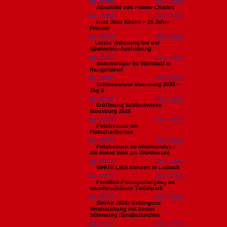
Nr. 18785
26.07.2026
Abschied von Pfarrer Charles
Nr. 18784
26.07.2026
Herz Jesu Kirche – 25 Jahre
Priester
Nr. 18783
25.07.2026
​Letzte Verlosung bei der
Sparverein-Aushebung
Nr. 18782
25.07.2026
Sommeroper im Wirtstadl in
Rangersdorf
Nr. 18780
25.07.2026
Schlosswiese Moosburg 2026 -
Tag 2
Nr. 18779
24.07.2026
Eröffnung Schlosswiese
Moosburg 2026
Nr. 18778
23.07.2026
Fotobesuch am
Flatschachersee
Nr. 18777
23.07.2026
Fotobesuch im Minimundus -
die kleine Welt am Wörthersee
Nr. 18776
22.07.2026
WHITE LIES Konzert in Laibach
Nr. 18775
20.07.2026
Familien-Fotospaziergang im
wunderschönen Tiebelpark
Nr. 18774
20.07.2026
SiniAir 2026: Gelungene
Veranstaltung mit bester
Stimmung /Sinabelkirchen
Nr. 18773
19.07.2026