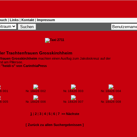
buch
|
Links
|
Kontakt
|
Impressum
der Trachtenfrauen Grosskirchheim
nfrauen Grosskirchheim
machten einen Ausflug zum Jakobskreuz auf der
d am Pillersee.
i "heidi-s" von CarinthiaPress
26 001
Nr. 18426 002
Nr. 18426 003
Nr. 18426 004
26 005
Nr. 18426 006
Nr. 18426 007
Nr. 18426 008
1
|
2
|
3
|
4
|
5
|
6
|
7
>> Nächste
[ Zurück zu allen Suchergebnissen ]