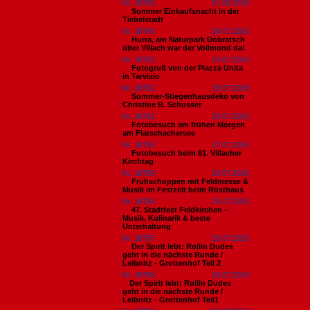
Nr. 18795
01.08.2026
Sommer Einkaufsnacht in der
Tiebelstadt
Nr. 18794
29.07.2026
Hurra, am Naturpark Dobratsch
über Villach war der Vollmond da!
Nr. 18793
29.07.2026
Fotogruß von der Piazza Unita
in Tarvisio
Nr. 18792
29.07.2026
Sommer-Stiegenhausdeko von
Christine B. Schusser
Nr. 18791
29.07.2026
Fotobesuch am frühen Morgen
am Flatschachersee
Nr. 18790
27.07.2026
Fotobesuch beim 81. Villacher
Kirchtag
Nr. 18789
26.07.2026
Frühschoppen mit Feldmesse &
Musik im Festzelt beim Rüsthaus
Nr. 18788
26.07.2026
47. Stadtfest Feldkirchen –
Musik, Kulinarik & beste
Unterhaltung
Nr. 18787
26.07.2026
Der Spirit lebt: Rollin Dudes
geht in die nächste Runde /
Leibnitz - Grottenhof Teil 2
Nr. 18786
26.07.2026
​Der Spirit lebt: Rollin Dudes
geht in die nächste Runde /
Leibnitz - Grottenhof Teil1