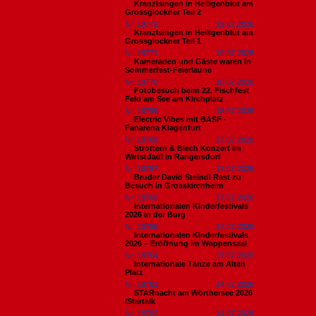
Kranzlsingen in Heiligenblut am
Grossglockner Teil 2
Nr. 18772
19.07.2026
Kranzlsingen in Heiligenblut am
Grossglockner Teil 1
Nr. 18771
19.07.2026
Kameraden und Gäste waren in
Sommerfest-Feierlaune
Nr. 18770
18.07.2026
Fotobesuch beim 22. Fischfest
Feld am See am Kirchplatz
Nr. 18769
18.07.2026
Electric Vibes mit BASF -
Fanarena Klagenfurt
Nr. 18768
17.07.2026
Strottern & Blech Konzert im
Wirtstdadl in Rangersdorf
Nr. 18767
17.07.2026
Bruder David Steindl Rast zu
Besuch in Grosskirchheim
Nr. 18766
17.07.2026
Internationalen Kinderfestivals
2026 in der Burg
Nr. 18765
17.07.2026
Internationalen Kinderfestivals
2026 – Eröffnung im Wappensaal
Nr. 18764
17.07.2026
Internationale Tänze am Alten
Platz
Nr. 18763
14.07.2026
STARnacht am Wörthersee 2026
/Startalk
Nr. 18762
14.07.2026