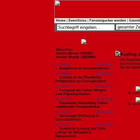
Home
|
Eventfotos
|
Fenstergucker werden
|
Gäste
Besucher:
diesen Monat: 6242557
Ausflug 
letzten Monat: 15503886
Die
Trachte
Buchsteinwan
Nr. 18801
06.08.2026
für sie dabe
Bergmesse in Grosskirchheim
Nr. 18800
03.08.2026
Konzert in der Pfarrkirche
Heiligenblut am Grossglockner
Nr. 18799
03.08.2026
Fotogruß am frühen Morgen
Nr. 184
vom Flatschachersee
Nr. 18798
02.08.2026
Feuerwehr Steuerberg feierte
Nr. 184
traditionelle Feuerwehrfest
Nr. 18797
02.08.2026
Vernissage Eröffnung in
Grosskirchheim
Nr. 18796
02.08.2026
Szenische Lesung mit Chris
Lohner im Wirtstadl in
Rangersdorf