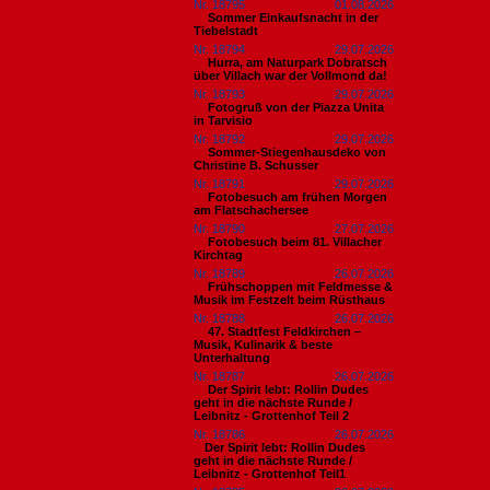
Nr. 18795
01.08.2026
Sommer Einkaufsnacht in der
Tiebelstadt
Nr. 18794
29.07.2026
Hurra, am Naturpark Dobratsch
über Villach war der Vollmond da!
Nr. 18793
29.07.2026
Fotogruß von der Piazza Unita
in Tarvisio
Nr. 18792
29.07.2026
Sommer-Stiegenhausdeko von
Christine B. Schusser
Nr. 18791
29.07.2026
Fotobesuch am frühen Morgen
am Flatschachersee
Nr. 18790
27.07.2026
Fotobesuch beim 81. Villacher
Kirchtag
Nr. 18789
26.07.2026
Frühschoppen mit Feldmesse &
Musik im Festzelt beim Rüsthaus
Nr. 18788
26.07.2026
47. Stadtfest Feldkirchen –
Musik, Kulinarik & beste
Unterhaltung
Nr. 18787
26.07.2026
Der Spirit lebt: Rollin Dudes
geht in die nächste Runde /
Leibnitz - Grottenhof Teil 2
Nr. 18786
26.07.2026
​Der Spirit lebt: Rollin Dudes
geht in die nächste Runde /
Leibnitz - Grottenhof Teil1