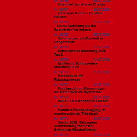
Nr. 18785
26.07.2026
Abschied von Pfarrer Charles
Nr. 18784
26.07.2026
Herz Jesu Kirche – 25 Jahre
Priester
Nr. 18783
25.07.2026
​Letzte Verlosung bei der
Sparverein-Aushebung
Nr. 18782
25.07.2026
Sommeroper im Wirtstadl in
Rangersdorf
Nr. 18780
25.07.2026
Schlosswiese Moosburg 2026 -
Tag 2
Nr. 18779
24.07.2026
Eröffnung Schlosswiese
Moosburg 2026
Nr. 18778
23.07.2026
Fotobesuch am
Flatschachersee
Nr. 18777
23.07.2026
Fotobesuch im Minimundus -
die kleine Welt am Wörthersee
Nr. 18776
22.07.2026
WHITE LIES Konzert in Laibach
Nr. 18775
20.07.2026
Familien-Fotospaziergang im
wunderschönen Tiebelpark
Nr. 18774
20.07.2026
SiniAir 2026: Gelungene
Veranstaltung mit bester
Stimmung /Sinabelkirchen
Nr. 18773
19.07.2026