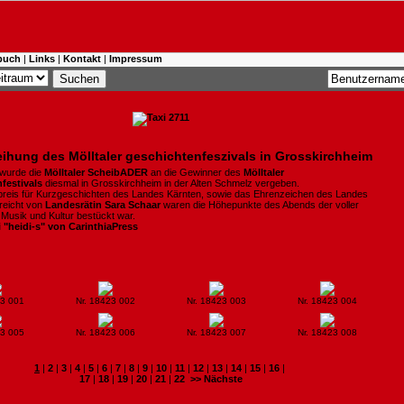
buch
|
Links
|
Kontakt
|
Impressum
eihung des Mölltaler geschichtenfeszivals in Grosskirchheim
 wurde die
Mölltaler ScheibADER
an die Gewinner des
Mölltaler
festivals
diesmal in Grosskirchheim in der Alten Schmelz vergeben.
rpreis für Kurzgeschichten des Landes Kärnten, sowie das Ehrenzeichen des Landes
reicht von
Landesrätin Sara
Schaar
waren die Höhepunkte des Abends der voller
Musik und Kultur bestückt war.
i "heidi-s" von CarinthiaPress
23 001
Nr. 18423 002
Nr. 18423 003
Nr. 18423 004
23 005
Nr. 18423 006
Nr. 18423 007
Nr. 18423 008
1
|
2
|
3
|
4
|
5
|
6
|
7
|
8
|
9
|
10
|
11
|
12
|
13
|
14
|
15
|
16
|
17
|
18
|
19
|
20
|
21
|
22
>> Nächste