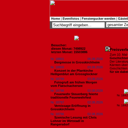
Home
|
Eventfotos
|
Fenstergucker werden
|
Gäste
Besucher:
diesen Monat: 7498922
Preisverl
letzten Monat: 15503886
Zum 10. Mal
Geschichten
Nr. 18801
06.08.2026
Der Literatu
Bergmesse in Grosskirchheim
Kärnten über
Nr. 18800
03.08.2026
Geschichten 
Konzert in der Pfarrkirche
für sie dabe
Heiligenblut am Grossglockner
Nr. 18799
03.08.2026
Fotogruß am frühen Morgen
vom Flatschachersee
Nr. 18798
02.08.2026
Feuerwehr Steuerberg feierte
Nr. 184
traditionelle Feuerwehrfest
Nr. 18797
02.08.2026
Nr. 184
Vernissage Eröffnung in
Grosskirchheim
Nr. 18796
02.08.2026
Szenische Lesung mit Chris
Lohner im Wirtstadl in
Rangersdorf