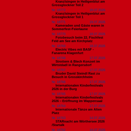
Kranzlsingen in Heiligenblut am
Grossglockner Teil 2
Nr. 18772
19.07.2026
Kranzlsingen in Heiligenblut am
Grossglockner Teil 1
Nr. 18771
19.07.2026
Kameraden und Gäste waren in
Sommerfest-Feierlaune
Nr. 18770
18.07.2026
Fotobesuch beim 22. Fischfest
Feld am See am Kirchplatz
Nr. 18769
18.07.2026
Electric Vibes mit BASF -
Fanarena Klagenfurt
Nr. 18768
17.07.2026
Strottern & Blech Konzert im
Wirtstdadl in Rangersdorf
Nr. 18767
17.07.2026
Bruder David Steindl Rast zu
Besuch in Grosskirchheim
Nr. 18766
17.07.2026
Internationalen Kinderfestivals
2026 in der Burg
Nr. 18765
17.07.2026
Internationalen Kinderfestivals
2026 – Eröffnung im Wappensaal
Nr. 18764
17.07.2026
Internationale Tänze am Alten
Platz
Nr. 18763
14.07.2026
STARnacht am Wörthersee 2026
/Startalk
Nr. 18762
14.07.2026