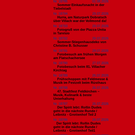
Nr. 18795
01.08.2026
Sommer Einkaufsnacht in der
Tiebelstadt
Nr. 18794
29.07.2026
Hurra, am Naturpark Dobratsch
über Villach war der Vollmond da!
Nr. 18793
29.07.2026
Fotogruß von der Piazza Unita
in Tarvisio
Nr. 18792
29.07.2026
Sommer-Stiegenhausdeko von
Christine B. Schusser
Nr. 18791
29.07.2026
Fotobesuch am frühen Morgen
am Flatschachersee
Nr. 18790
27.07.2026
Fotobesuch beim 81. Villacher
Kirchtag
Nr. 18789
26.07.2026
Frühschoppen mit Feldmesse &
Musik im Festzelt beim Rüsthaus
Nr. 18788
26.07.2026
47. Stadtfest Feldkirchen –
Musik, Kulinarik & beste
Unterhaltung
Nr. 18787
26.07.2026
Der Spirit lebt: Rollin Dudes
geht in die nächste Runde /
Leibnitz - Grottenhof Teil 2
Nr. 18786
26.07.2026
​Der Spirit lebt: Rollin Dudes
geht in die nächste Runde /
Leibnitz - Grottenhof Teil1