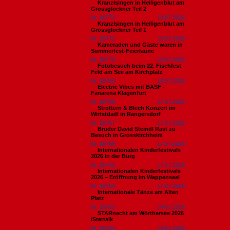
Kranzlsingen in Heiligenblut am
Grossglockner Teil 2
Nr. 18772
19.07.2026
Kranzlsingen in Heiligenblut am
Grossglockner Teil 1
Nr. 18771
19.07.2026
Kameraden und Gäste waren in
Sommerfest-Feierlaune
Nr. 18770
18.07.2026
Fotobesuch beim 22. Fischfest
Feld am See am Kirchplatz
Nr. 18769
18.07.2026
Electric Vibes mit BASF -
Fanarena Klagenfurt
Nr. 18768
17.07.2026
Strottern & Blech Konzert im
Wirtstdadl in Rangersdorf
Nr. 18767
17.07.2026
Bruder David Steindl Rast zu
Besuch in Grosskirchheim
Nr. 18766
17.07.2026
Internationalen Kinderfestivals
2026 in der Burg
Nr. 18765
17.07.2026
Internationalen Kinderfestivals
2026 – Eröffnung im Wappensaal
Nr. 18764
17.07.2026
Internationale Tänze am Alten
Platz
Nr. 18763
14.07.2026
STARnacht am Wörthersee 2026
/Startalk
Nr. 18762
14.07.2026