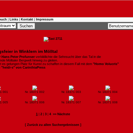
buch
|
Links
|
Kontakt
|
Impressum
sfeier in Winklern im Mölltal
 Hans Peter Profunser
verbildlichte die Sehnsucht über das Tal in die
de Mölltaler Bergwelt hinweg zu gleiten.
st es gelungen Platz für Kunst zu schaffen in diesem Fall mit dem
"Homo Volucris"
i "heidi-s" von CarinthiaPress
71 001
Nr. 18371 002
Nr. 18371 003
Nr. 18371 004
71 005
Nr. 18371 006
Nr. 18371 007
Nr. 18371 008
1
|
2
|
3
|
4
>> Nächste
[ Zurück zu allen Suchergebnissen ]