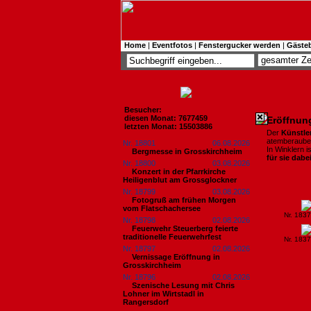
Home
|
Eventfotos
|
Fenstergucker werden
|
Gäste
Besucher:
diesen Monat: 7677459
Eröffnung
letzten Monat: 15503886
Der
Künstler
atemberauben
Nr. 18801
06.08.2026
In Winklern i
Bergmesse in Grosskirchheim
für sie dabe
Nr. 18800
03.08.2026
Konzert in der Pfarrkirche
Heiligenblut am Grossglockner
Nr. 18799
03.08.2026
Fotogruß am frühen Morgen
vom Flatschachersee
Nr. 183
Nr. 18798
02.08.2026
Feuerwehr Steuerberg feierte
traditionelle Feuerwehrfest
Nr. 183
Nr. 18797
02.08.2026
Vernissage Eröffnung in
Grosskirchheim
Nr. 18796
02.08.2026
Szenische Lesung mit Chris
Lohner im Wirtstadl in
Rangersdorf