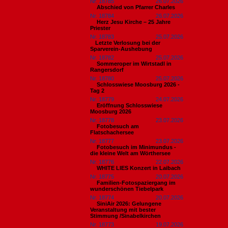
Nr. 18785
26.07.2026
Abschied von Pfarrer Charles
Nr. 18784
26.07.2026
Herz Jesu Kirche – 25 Jahre
Priester
Nr. 18783
25.07.2026
​Letzte Verlosung bei der
Sparverein-Aushebung
Nr. 18782
25.07.2026
Sommeroper im Wirtstadl in
Rangersdorf
Nr. 18780
25.07.2026
Schlosswiese Moosburg 2026 -
Tag 2
Nr. 18779
24.07.2026
Eröffnung Schlosswiese
Moosburg 2026
Nr. 18778
23.07.2026
Fotobesuch am
Flatschachersee
Nr. 18777
23.07.2026
Fotobesuch im Minimundus -
die kleine Welt am Wörthersee
Nr. 18776
22.07.2026
WHITE LIES Konzert in Laibach
Nr. 18775
20.07.2026
Familien-Fotospaziergang im
wunderschönen Tiebelpark
Nr. 18774
20.07.2026
SiniAir 2026: Gelungene
Veranstaltung mit bester
Stimmung /Sinabelkirchen
Nr. 18773
19.07.2026