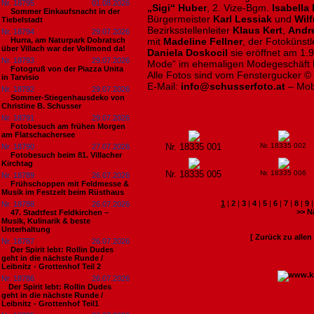
Nr. 18795
01.08.2026
„Sigi“ Huber
, 2. Vize-Bgm.
Isabella 
Sommer Einkaufsnacht in der
Bürgermeister
Karl Lessiak
und
Wilf
Tiebelstadt
Bezirksstellenleiter
Klaus Kert
,
Andr
Nr. 18794
29.07.2026
Hurra, am Naturpark Dobratsch
mit
Madeline Fellner
, der Fotokünst
über Villach war der Vollmond da!
Daniela Doskocil
sie eröffnet am 1
Nr. 18793
29.07.2026
Mode“ im ehemaligen Modegeschäft 
Fotogruß von der Piazza Unita
Alle Fotos sind vom Fenstergucker ©
in Tarvisio
E-Mail:
info@schusserfoto.at
– Mobi
Nr. 18792
29.07.2026
Sommer-Stiegenhausdeko von
Christine B. Schusser
Nr. 18791
29.07.2026
Fotobesuch am frühen Morgen
am Flatschachersee
Nr. 18335 001
Nr. 18335 002
Nr. 18790
27.07.2026
Fotobesuch beim 81. Villacher
Kirchtag
Nr. 18335 005
Nr. 18335 006
Nr. 18789
26.07.2026
Frühschoppen mit Feldmesse &
Musik im Festzelt beim Rüsthaus
1
|
2
|
3
|
4
|
5
|
6
|
7
|
8
|
9
Nr. 18788
26.07.2026
>> N
47. Stadtfest Feldkirchen –
Musik, Kulinarik & beste
Unterhaltung
[ Zurück zu alle
Nr. 18787
26.07.2026
Der Spirit lebt: Rollin Dudes
geht in die nächste Runde /
Leibnitz - Grottenhof Teil 2
Nr. 18786
26.07.2026
​Der Spirit lebt: Rollin Dudes
geht in die nächste Runde /
Leibnitz - Grottenhof Teil1