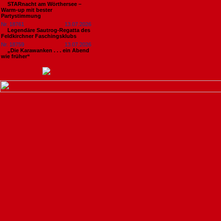
STARnacht am Wörthersee –
Warm-up mit bester
Partystimmung
Nr. 18761
13.07.2026
Legendäre Sautrog-Regatta des
Feldkirchner Faschingsklubs
Nr. 18759
13.07.2026
„Die Karawanken . . . ein Abend
wie früher“