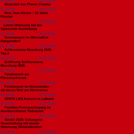
Nr. 18785
26.07.2026
Abschied von Pfarrer Charles
Nr. 18784
26.07.2026
Herz Jesu Kirche – 25 Jahre
Priester
Nr. 18783
25.07.2026
​Letzte Verlosung bei der
Sparverein-Aushebung
Nr. 18782
25.07.2026
Sommeroper im Wirtstadl in
Rangersdorf
Nr. 18780
25.07.2026
Schlosswiese Moosburg 2026 -
Tag 2
Nr. 18779
24.07.2026
Eröffnung Schlosswiese
Moosburg 2026
Nr. 18778
23.07.2026
Fotobesuch am
Flatschachersee
Nr. 18777
23.07.2026
Fotobesuch im Minimundus -
die kleine Welt am Wörthersee
Nr. 18776
22.07.2026
WHITE LIES Konzert in Laibach
Nr. 18775
20.07.2026
Familien-Fotospaziergang im
wunderschönen Tiebelpark
Nr. 18774
20.07.2026
SiniAir 2026: Gelungene
Veranstaltung mit bester
Stimmung /Sinabelkirchen
Nr. 18773
19.07.2026