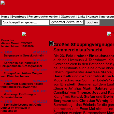
Home
|
Eventfotos
|
Fenstergucker werden
|
Gästebuch
|
Links
|
Kontakt
|
Impressu
Besucher:
diesen Monat: 7390542
Großes Shoppingvergnügen 
letzten Monat: 15503886
Sommereinkaufsnacht
Nr. 18801
06.08.2026
Die
23. Feldkirchner Einkaufsnacht
Bergmesse in Grosskirchheim
auch bei Livemusik & Tanzshows, K
Nr. 18800
03.08.2026
Konzert in der Pfarrkirche
Gewinnspielen in den Betrieben fleiß
Heiligenblut am Grossglockner
heuer erstmals auch eine große Abor
Nr. 18799
03.08.2026
Oberbürgermeister
Andreas Starke
,
Fotogruß am frühen Morgen
Hans Kalb
und die Stadträtin
Anna R
vom Flatschachersee
Modenschau von Sommer Edele’s“ - m
Nr. 18798
02.08.2026
Feuerwehr Steuerberg feierte
von
Elisabeth Sommer
auf dem Laufs
traditionelle Feuerwehrfest
„Smartie Jo“ alias
Martin Sabitzer
um
Nr. 18797
02.08.2026
Carinthia“
von
Thomas Jost
und
Kat
Vernissage Eröffnung in
Klang“ mit
Harald, Stefan
und
Erwin
Grosskirchheim
Bergmann
und
Christian Wernig
für
Nr. 18796
02.08.2026
Bummelzug - das Erlebnis für die ga
Szenische Lesung mit Chris
Lohner im Wirtstadl in
gebrechen zum Erste Mal nicht sein
Rangersdorf
Gesehen wurden: Bürgermeister
Mart