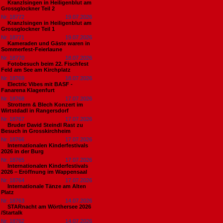
Kranzlsingen in Heiligenblut am
Grossglockner Teil 2
Nr. 18772
19.07.2026
Kranzlsingen in Heiligenblut am
Grossglockner Teil 1
Nr. 18771
19.07.2026
Kameraden und Gäste waren in
Sommerfest-Feierlaune
Nr. 18770
18.07.2026
Fotobesuch beim 22. Fischfest
Feld am See am Kirchplatz
Nr. 18769
18.07.2026
Electric Vibes mit BASF -
Fanarena Klagenfurt
Nr. 18768
17.07.2026
Strottern & Blech Konzert im
Wirtstdadl in Rangersdorf
Nr. 18767
17.07.2026
Bruder David Steindl Rast zu
Besuch in Grosskirchheim
Nr. 18766
17.07.2026
Internationalen Kinderfestivals
2026 in der Burg
Nr. 18765
17.07.2026
Internationalen Kinderfestivals
2026 – Eröffnung im Wappensaal
Nr. 18764
17.07.2026
Internationale Tänze am Alten
Platz
Nr. 18763
14.07.2026
STARnacht am Wörthersee 2026
/Startalk
Nr. 18762
14.07.2026