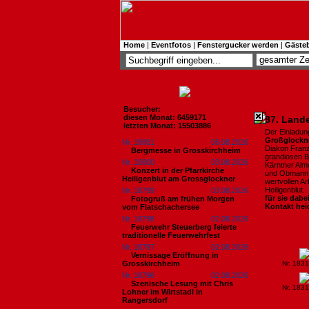
Home
|
Eventfotos
|
Fenstergucker werden
|
Gäste
Besucher:
diesen Monat: 6459171
87. Lande
letzten Monat: 15503886
Der Einladu
Großglockn
Nr. 18801
06.08.2026
Diakon Franz
Bergmesse in Grosskirchheim
grandiosen 
Nr. 18800
03.08.2026
Kärntner Alm
Konzert in der Pfarrkirche
und Obmann 
Heiligenblut am Grossglockner
wertvollen A
Heiligenblut.
Nr. 18799
03.08.2026
für sie dabe
Fotogruß am frühen Morgen
Kontakt he
vom Flatschachersee
Nr. 18798
02.08.2026
Feuerwehr Steuerberg feierte
traditionelle Feuerwehrfest
Nr. 18797
02.08.2026
Vernissage Eröffnung in
Grosskirchheim
Nr. 183
Nr. 18796
02.08.2026
Szenische Lesung mit Chris
Nr. 183
Lohner im Wirtstadl in
Rangersdorf