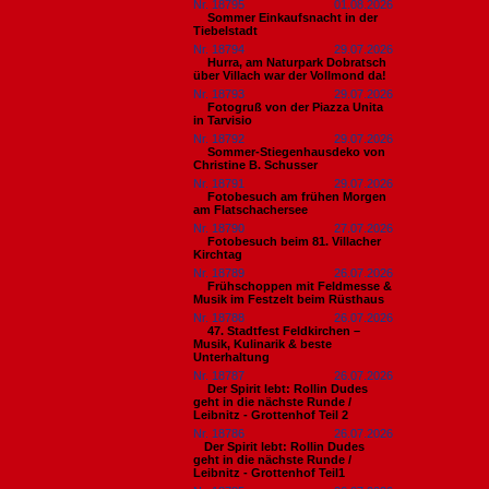
Nr. 18795
01.08.2026
Sommer Einkaufsnacht in der
Tiebelstadt
Nr. 18794
29.07.2026
Hurra, am Naturpark Dobratsch
über Villach war der Vollmond da!
Nr. 18793
29.07.2026
Fotogruß von der Piazza Unita
in Tarvisio
Nr. 18792
29.07.2026
Sommer-Stiegenhausdeko von
Christine B. Schusser
Nr. 18791
29.07.2026
Fotobesuch am frühen Morgen
am Flatschachersee
Nr. 18790
27.07.2026
Fotobesuch beim 81. Villacher
Kirchtag
Nr. 18789
26.07.2026
Frühschoppen mit Feldmesse &
Musik im Festzelt beim Rüsthaus
Nr. 18788
26.07.2026
47. Stadtfest Feldkirchen –
Musik, Kulinarik & beste
Unterhaltung
Nr. 18787
26.07.2026
Der Spirit lebt: Rollin Dudes
geht in die nächste Runde /
Leibnitz - Grottenhof Teil 2
Nr. 18786
26.07.2026
​Der Spirit lebt: Rollin Dudes
geht in die nächste Runde /
Leibnitz - Grottenhof Teil1