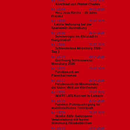
Nr. 18785
26.07.2026
Abschied von Pfarrer Charles
Nr. 18784
26.07.2026
Herz Jesu Kirche – 25 Jahre
Priester
Nr. 18783
25.07.2026
​Letzte Verlosung bei der
Sparverein-Aushebung
Nr. 18782
25.07.2026
Sommeroper im Wirtstadl in
Rangersdorf
Nr. 18780
25.07.2026
Schlosswiese Moosburg 2026 -
Tag 2
Nr. 18779
24.07.2026
Eröffnung Schlosswiese
Moosburg 2026
Nr. 18778
23.07.2026
Fotobesuch am
Flatschachersee
Nr. 18777
23.07.2026
Fotobesuch im Minimundus -
die kleine Welt am Wörthersee
Nr. 18776
22.07.2026
WHITE LIES Konzert in Laibach
Nr. 18775
20.07.2026
Familien-Fotospaziergang im
wunderschönen Tiebelpark
Nr. 18774
20.07.2026
SiniAir 2026: Gelungene
Veranstaltung mit bester
Stimmung /Sinabelkirchen
Nr. 18773
19.07.2026