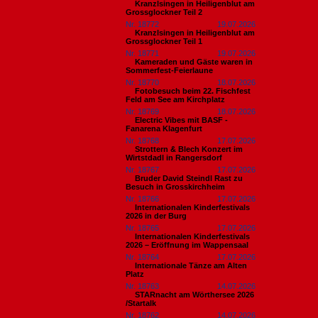
Kranzlsingen in Heiligenblut am
Grossglockner Teil 2
Nr. 18772
19.07.2026
Kranzlsingen in Heiligenblut am
Grossglockner Teil 1
Nr. 18771
19.07.2026
Kameraden und Gäste waren in
Sommerfest-Feierlaune
Nr. 18770
18.07.2026
Fotobesuch beim 22. Fischfest
Feld am See am Kirchplatz
Nr. 18769
18.07.2026
Electric Vibes mit BASF -
Fanarena Klagenfurt
Nr. 18768
17.07.2026
Strottern & Blech Konzert im
Wirtstdadl in Rangersdorf
Nr. 18767
17.07.2026
Bruder David Steindl Rast zu
Besuch in Grosskirchheim
Nr. 18766
17.07.2026
Internationalen Kinderfestivals
2026 in der Burg
Nr. 18765
17.07.2026
Internationalen Kinderfestivals
2026 – Eröffnung im Wappensaal
Nr. 18764
17.07.2026
Internationale Tänze am Alten
Platz
Nr. 18763
14.07.2026
STARnacht am Wörthersee 2026
/Startalk
Nr. 18762
14.07.2026