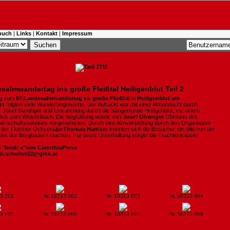
buch
|
Links
|
Kontakt
|
Impressum
salmwandertag ins große Fleißtal Heiligenblut Teil 2
ng zum
87.Landesalmwandertag
ins
große Fleißtal
in
Heiligenblut am
er
folgten viele Wanderbegeisterte. Der Auftackt war mit einer Almandacht durch
 Josef Suntinger und Umrahmung durch die Sängerrunde Heiligenblut, mit einem
Blick zum Weisenbach. Die Begrüßung wurde von
Josef Obweger
Obmann des
wirtschaftsvereines vorgenommen. Durch eine Almvorstellung durch den Organisator
der Fleißner Ochsenalpe
Thomas Haritzer
konnten sich die Besucher ein Bild von der
rbeit der Bergbauern machen. Für beste Unterhaltung sorgte die Trachtenkapelle
i "heidi-s"von CarinthiaPress
idi.schober22@gmx.at
13 001
Nr. 18313 002
Nr. 18313 003
Nr. 18313 004
13 005
Nr. 18313 006
Nr. 18313 007
Nr. 18313 008