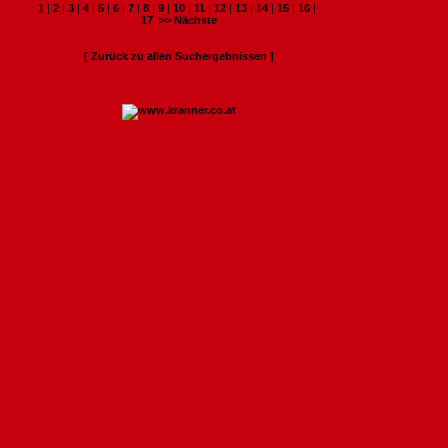
1
|
2
|
3
|
4
|
5
|
6
|
7
|
8
|
9
|
10
|
11
|
12
|
13
|
14
|
15
|
16
|
17
>> Nächste
[ Zurück zu allen Suchergebnissen ]