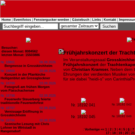
Home
|
Eventfotos
|
Fenstergucker werden
|
Gästebuch
|
Links
|
Kontakt
|
Impressu
Besucher:
diesen Monat: 8084562
Frühjahrskonzert der Trach
letzten Monat: 15503886
Im Veranstaltungssaal
Grosskirchh
Nr. 18801
06.08.2026
Frühjahrskonzert
der
Trachtenkape
Bergmesse in Grosskirchheim
von
Christian Kramser.
Neben dem
Nr. 18800
03.08.2026
Ehrungen der verdienten Musiker
vo
Konzert in der Pfarrkirche
Heiligenblut am Grossglockner
für sie dabei "heidi-s" von CarinthiaP
Nr. 18799
03.08.2026
Fotogruß am frühen Morgen
vom Flatschachersee
Nr. 18798
02.08.2026
Feuerwehr Steuerberg feierte
traditionelle Feuerwehrfest
Nr. 18192 041
Nr. 18192 042
Nr. 18797
02.08.2026
Vernissage Eröffnung in
Grosskirchheim
Nr. 18192 045
Nr. 18192 046
Nr. 18796
02.08.2026
Szenische Lesung mit Chris
Lohner im Wirtstadl in
:
Vorherige <<
1
|
2
|
3
|
4
|
5
|
6
|
7
Rangersdorf
17
|
18
|
19
|
20
|
21