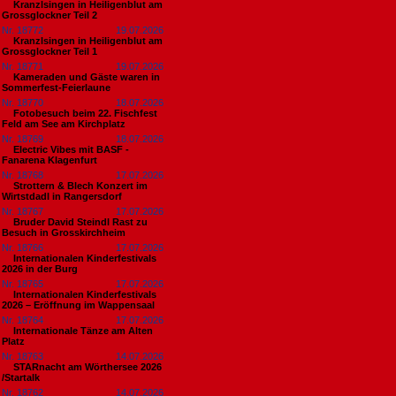
Kranzlsingen in Heiligenblut am
Grossglockner Teil 2
Nr. 18772
19.07.2026
Kranzlsingen in Heiligenblut am
Grossglockner Teil 1
Nr. 18771
19.07.2026
Kameraden und Gäste waren in
Sommerfest-Feierlaune
Nr. 18770
18.07.2026
Fotobesuch beim 22. Fischfest
Feld am See am Kirchplatz
Nr. 18769
18.07.2026
Electric Vibes mit BASF -
Fanarena Klagenfurt
Nr. 18768
17.07.2026
Strottern & Blech Konzert im
Wirtstdadl in Rangersdorf
Nr. 18767
17.07.2026
Bruder David Steindl Rast zu
Besuch in Grosskirchheim
Nr. 18766
17.07.2026
Internationalen Kinderfestivals
2026 in der Burg
Nr. 18765
17.07.2026
Internationalen Kinderfestivals
2026 – Eröffnung im Wappensaal
Nr. 18764
17.07.2026
Internationale Tänze am Alten
Platz
Nr. 18763
14.07.2026
STARnacht am Wörthersee 2026
/Startalk
Nr. 18762
14.07.2026