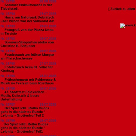
Nr. 18795
01.08.2026
Sommer Einkaufsnacht in der
Tiebelstadt
[ Zurück zu alle
Nr. 18794
29.07.2026
Hurra, am Naturpark Dobratsch
über Villach war der Vollmond da!
Nr. 18793
29.07.2026
Fotogruß von der Piazza Unita
in Tarvisio
Nr. 18792
29.07.2026
Sommer-Stiegenhausdeko von
Christine B. Schusser
Nr. 18791
29.07.2026
Fotobesuch am frühen Morgen
am Flatschachersee
Nr. 18790
27.07.2026
Fotobesuch beim 81. Villacher
Kirchtag
Nr. 18789
26.07.2026
Frühschoppen mit Feldmesse &
Musik im Festzelt beim Rüsthaus
Nr. 18788
26.07.2026
47. Stadtfest Feldkirchen –
Musik, Kulinarik & beste
Unterhaltung
Nr. 18787
26.07.2026
Der Spirit lebt: Rollin Dudes
geht in die nächste Runde /
Leibnitz - Grottenhof Teil 2
Nr. 18786
26.07.2026
​Der Spirit lebt: Rollin Dudes
geht in die nächste Runde /
Leibnitz - Grottenhof Teil1