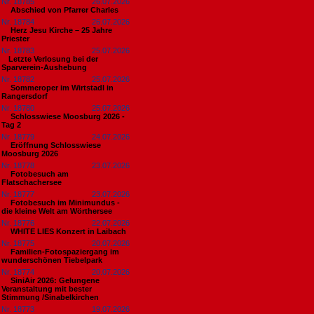
Nr. 18785
26.07.2026
Abschied von Pfarrer Charles
Nr. 18784
26.07.2026
Herz Jesu Kirche – 25 Jahre
Priester
Nr. 18783
25.07.2026
​Letzte Verlosung bei der
Sparverein-Aushebung
Nr. 18782
25.07.2026
Sommeroper im Wirtstadl in
Rangersdorf
Nr. 18780
25.07.2026
Schlosswiese Moosburg 2026 -
Tag 2
Nr. 18779
24.07.2026
Eröffnung Schlosswiese
Moosburg 2026
Nr. 18778
23.07.2026
Fotobesuch am
Flatschachersee
Nr. 18777
23.07.2026
Fotobesuch im Minimundus -
die kleine Welt am Wörthersee
Nr. 18776
22.07.2026
WHITE LIES Konzert in Laibach
Nr. 18775
20.07.2026
Familien-Fotospaziergang im
wunderschönen Tiebelpark
Nr. 18774
20.07.2026
SiniAir 2026: Gelungene
Veranstaltung mit bester
Stimmung /Sinabelkirchen
Nr. 18773
19.07.2026