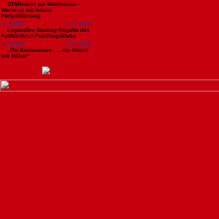
STARnacht am Wörthersee –
Warm-up mit bester
Partystimmung
Nr. 18761
13.07.2026
Legendäre Sautrog-Regatta des
Feldkirchner Faschingsklubs
Nr. 18759
13.07.2026
„Die Karawanken . . . ein Abend
wie früher“