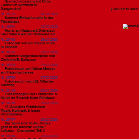
Szenische Lesung mit Chris
Lohner im Wirtstadl in
Rangersdorf
[ Zurück zu alle
Nr. 18795
01.08.2026
Sommer Einkaufsnacht in der
Tiebelstadt
Nr. 18794
29.07.2026
Hurra, am Naturpark Dobratsch
über Villach war der Vollmond da!
Nr. 18793
29.07.2026
Fotogruß von der Piazza Unita
in Tarvisio
Nr. 18792
29.07.2026
Sommer-Stiegenhausdeko von
Christine B. Schusser
Nr. 18791
29.07.2026
Fotobesuch am frühen Morgen
am Flatschachersee
Nr. 18790
27.07.2026
Fotobesuch beim 81. Villacher
Kirchtag
Nr. 18789
26.07.2026
Frühschoppen mit Feldmesse &
Musik im Festzelt beim Rüsthaus
Nr. 18788
26.07.2026
47. Stadtfest Feldkirchen –
Musik, Kulinarik & beste
Unterhaltung
Nr. 18787
26.07.2026
Der Spirit lebt: Rollin Dudes
geht in die nächste Runde /
Leibnitz - Grottenhof Teil 2
Nr. 18786
26.07.2026