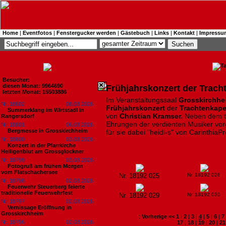
Home
|
Eventfotos
|
Fenstergucker werden
|
Gästebuch
|
Links
|
Kontakt
|
Impressu
Besucher:
diesen Monat: 9964690
Frühjahrskonzert der Trach
letzten Monat: 15503886
Im Veranstaltungssaal
Grosskirchh
Nr. 18802
08.08.2026
Frühjahrskonzert
der
Trachtenkape
Summerklang im Wirtstadl in
von
Christian Kramser.
Neben dem
Rangersdorf
Ehrungen der verdienten Musiker
vo
Nr. 18801
06.08.2026
Bergmesse in Grosskirchheim
für sie dabei "heidi-s" von CarinthiaP
Nr. 18800
03.08.2026
Konzert in der Pfarrkirche
Heiligenblut am Grossglockner
Nr. 18799
03.08.2026
Fotogruß am frühen Morgen
vom Flatschachersee
Nr. 18192 025
Nr. 18192 026
Nr. 18798
02.08.2026
Feuerwehr Steuerberg feierte
traditionelle Feuerwehrfest
Nr. 18192 029
Nr. 18192 030
Nr. 18797
02.08.2026
Vernissage Eröffnung in
Grosskirchheim
:
Vorherige <<
1
|
2
|
3
|
4
|
5
|
6
|
7
Nr. 18796
02.08.2026
17
|
18
|
19
|
20
|
21