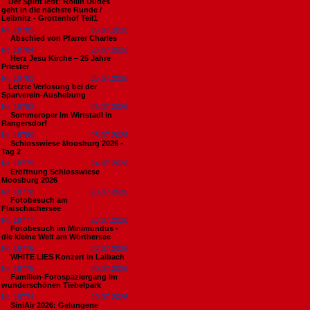
​Der Spirit lebt: Rollin Dudes
geht in die nächste Runde /
Leibnitz - Grottenhof Teil1
Nr. 18785
26.07.2026
Abschied von Pfarrer Charles
Nr. 18784
26.07.2026
Herz Jesu Kirche – 25 Jahre
Priester
Nr. 18783
25.07.2026
​Letzte Verlosung bei der
Sparverein-Aushebung
Nr. 18782
25.07.2026
Sommeroper im Wirtstadl in
Rangersdorf
Nr. 18780
25.07.2026
Schlosswiese Moosburg 2026 -
Tag 2
Nr. 18779
24.07.2026
Eröffnung Schlosswiese
Moosburg 2026
Nr. 18778
23.07.2026
Fotobesuch am
Flatschachersee
Nr. 18777
23.07.2026
Fotobesuch im Minimundus -
die kleine Welt am Wörthersee
Nr. 18776
22.07.2026
WHITE LIES Konzert in Laibach
Nr. 18775
20.07.2026
Familien-Fotospaziergang im
wunderschönen Tiebelpark
Nr. 18774
20.07.2026
SiniAir 2026: Gelungene