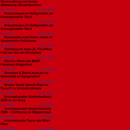
Veranstaltung mit bester
Stimmung /Sinabelkirchen
Nr. 18773
19.07.2026
Kranzlsingen in Heiligenblut am
Grossglockner Teil 2
Nr. 18772
19.07.2026
Kranzlsingen in Heiligenblut am
Grossglockner Teil 1
Nr. 18771
19.07.2026
Kameraden und Gäste waren in
Sommerfest-Feierlaune
Nr. 18770
18.07.2026
Fotobesuch beim 22. Fischfest
Feld am See am Kirchplatz
Nr. 18769
18.07.2026
Electric Vibes mit BASF -
Fanarena Klagenfurt
Nr. 18768
17.07.2026
Strottern & Blech Konzert im
Wirtstdadl in Rangersdorf
Nr. 18767
17.07.2026
Bruder David Steindl Rast zu
Besuch in Grosskirchheim
Nr. 18766
17.07.2026
Internationalen Kinderfestivals
2026 in der Burg
Nr. 18765
17.07.2026
Internationalen Kinderfestivals
2026 – Eröffnung im Wappensaal
Nr. 18764
17.07.2026
Internationale Tänze am Alten
Platz
Nr. 18763
14.07.2026