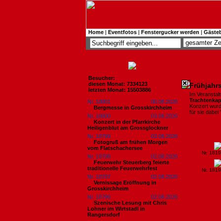
Home
|
Eventfotos
|
Fenstergucker werden
|
Gäste
Besucher:
diesen Monat: 7334123
Frühjahr
letzten Monat: 15503886
Im Veranstal
Trachtenkap
Nr. 18801
06.08.2026
Konzert wurd
Bergmesse in Grosskirchheim
für sie dabei
Nr. 18800
03.08.2026
Konzert in der Pfarrkirche
Heiligenblut am Grossglockner
Nr. 18799
03.08.2026
Fotogruß am frühen Morgen
vom Flatschachersee
Nr. 181
Nr. 18798
02.08.2026
Feuerwehr Steuerberg feierte
traditionelle Feuerwehrfest
Nr. 181
Nr. 18797
02.08.2026
Vernissage Eröffnung in
Grosskirchheim
Nr. 18796
02.08.2026
Szenische Lesung mit Chris
Lohner im Wirtstadl in
Rangersdorf