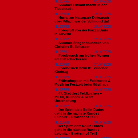
Nr. 18795
01.08.2026
Sommer Einkaufsnacht in der
Tiebelstadt
Nr. 18794
29.07.2026
Hurra, am Naturpark Dobratsch
über Villach war der Vollmond da!
Nr. 18793
29.07.2026
Fotogruß von der Piazza Unita
in Tarvisio
Nr. 18792
29.07.2026
Sommer-Stiegenhausdeko von
Christine B. Schusser
Nr. 18791
29.07.2026
Fotobesuch am frühen Morgen
am Flatschachersee
Nr. 18790
27.07.2026
Fotobesuch beim 81. Villacher
Kirchtag
Nr. 18789
26.07.2026
Frühschoppen mit Feldmesse &
Musik im Festzelt beim Rüsthaus
Nr. 18788
26.07.2026
47. Stadtfest Feldkirchen –
Musik, Kulinarik & beste
Unterhaltung
Nr. 18787
26.07.2026
Der Spirit lebt: Rollin Dudes
geht in die nächste Runde /
Leibnitz - Grottenhof Teil 2
Nr. 18786
26.07.2026
​Der Spirit lebt: Rollin Dudes
geht in die nächste Runde /
Leibnitz - Grottenhof Teil1