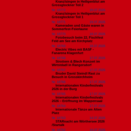
Kranzlsingen in Heiligenblut am
Grossglockner Teil 2
Nr. 18772
19.07.2026
Kranzlsingen in Heiligenblut am
Grossglockner Teil 1
Nr. 18771
19.07.2026
Kameraden und Gäste waren in
Sommerfest-Feierlaune
Nr. 18770
18.07.2026
Fotobesuch beim 22. Fischfest
Feld am See am Kirchplatz
Nr. 18769
18.07.2026
Electric Vibes mit BASF -
Fanarena Klagenfurt
Nr. 18768
17.07.2026
Strottern & Blech Konzert im
Wirtstdadl in Rangersdorf
Nr. 18767
17.07.2026
Bruder David Steindl Rast zu
Besuch in Grosskirchheim
Nr. 18766
17.07.2026
Internationalen Kinderfestivals
2026 in der Burg
Nr. 18765
17.07.2026
Internationalen Kinderfestivals
2026 – Eröffnung im Wappensaal
Nr. 18764
17.07.2026
Internationale Tänze am Alten
Platz
Nr. 18763
14.07.2026
STARnacht am Wörthersee 2026
/Startalk
Nr. 18762
14.07.2026