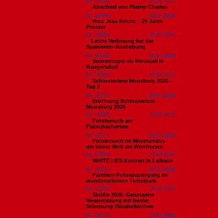
Nr. 18785
26.07.2026
Abschied von Pfarrer Charles
Nr. 18784
26.07.2026
Herz Jesu Kirche – 25 Jahre
Priester
Nr. 18783
25.07.2026
​Letzte Verlosung bei der
Sparverein-Aushebung
Nr. 18782
25.07.2026
Sommeroper im Wirtstadl in
Rangersdorf
Nr. 18780
25.07.2026
Schlosswiese Moosburg 2026 -
Tag 2
Nr. 18779
24.07.2026
Eröffnung Schlosswiese
Moosburg 2026
Nr. 18778
23.07.2026
Fotobesuch am
Flatschachersee
Nr. 18777
23.07.2026
Fotobesuch im Minimundus -
die kleine Welt am Wörthersee
Nr. 18776
22.07.2026
WHITE LIES Konzert in Laibach
Nr. 18775
20.07.2026
Familien-Fotospaziergang im
wunderschönen Tiebelpark
Nr. 18774
20.07.2026
SiniAir 2026: Gelungene
Veranstaltung mit bester
Stimmung /Sinabelkirchen
Nr. 18773
19.07.2026