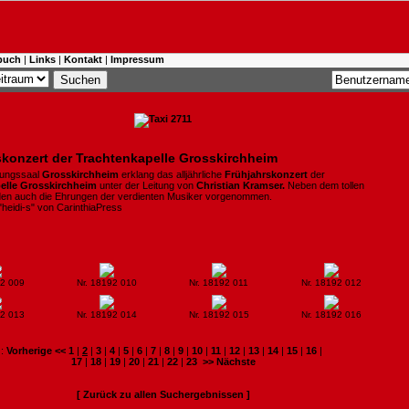
buch
|
Links
|
Kontakt
|
Impressum
skonzert der Trachtenkapelle Grosskirchheim
tungssaal
Grosskirchheim
erklang das alljährliche
Frühjahrskonzert
der
elle Grosskirchheim
unter der
Leitung von
Christian Kramser.
Neben dem
tollen
en auch die Ehrungen der verdienten Musiker
vorgenommen.
 "heidi-s" von CarinthiaPress
92 009
Nr. 18192 010
Nr. 18192 011
Nr. 18192 012
92 013
Nr. 18192 014
Nr. 18192 015
Nr. 18192 016
:
Vorherige <<
1
|
2
|
3
|
4
|
5
|
6
|
7
|
8
|
9
|
10
|
11
|
12
|
13
|
14
|
15
|
16
|
17
|
18
|
19
|
20
|
21
|
22
|
23
>> Nächste
[ Zurück zu allen Suchergebnissen ]