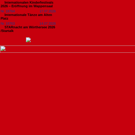
Internationalen Kinderfestivals
2026 – Eröffnung im Wappensaal
Nr. 18764
17.07.2026
Internationale Tänze am Alten
Platz
Nr. 18763
14.07.2026
STARnacht am Wörthersee 2026
/Startalk