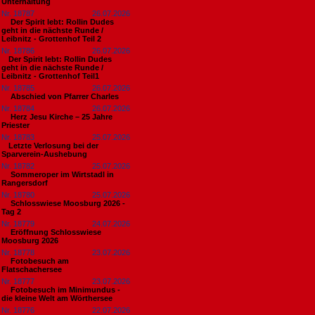
Unterhaltung
Nr. 18787
26.07.2026
Der Spirit lebt: Rollin Dudes
geht in die nächste Runde /
Leibnitz - Grottenhof Teil 2
Nr. 18786
26.07.2026
​Der Spirit lebt: Rollin Dudes
geht in die nächste Runde /
Leibnitz - Grottenhof Teil1
Nr. 18785
26.07.2026
Abschied von Pfarrer Charles
Nr. 18784
26.07.2026
Herz Jesu Kirche – 25 Jahre
Priester
Nr. 18783
25.07.2026
​Letzte Verlosung bei der
Sparverein-Aushebung
Nr. 18782
25.07.2026
Sommeroper im Wirtstadl in
Rangersdorf
Nr. 18780
25.07.2026
Schlosswiese Moosburg 2026 -
Tag 2
Nr. 18779
24.07.2026
Eröffnung Schlosswiese
Moosburg 2026
Nr. 18778
23.07.2026
Fotobesuch am
Flatschachersee
Nr. 18777
23.07.2026
Fotobesuch im Minimundus -
die kleine Welt am Wörthersee
Nr. 18776
22.07.2026