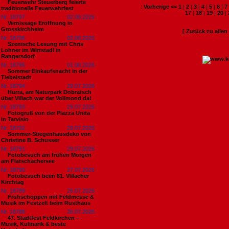
Feuerwehr Steuerberg feierte
:
Vorherige <<
1
|
2
|
3
|
4
|
5
|
6
|
7
traditionelle Feuerwehrfest
17
|
18
|
19
|
20
|
Nr. 18797
02.08.2026
Vernissage Eröffnung in
Grosskirchheim
[ Zurück zu alle
Nr. 18796
02.08.2026
Szenische Lesung mit Chris
Lohner im Wirtstadl in
Rangersdorf
Nr. 18795
01.08.2026
Sommer Einkaufsnacht in der
Tiebelstadt
Nr. 18794
29.07.2026
Hurra, am Naturpark Dobratsch
über Villach war der Vollmond da!
Nr. 18793
29.07.2026
Fotogruß von der Piazza Unita
in Tarvisio
Nr. 18792
29.07.2026
Sommer-Stiegenhausdeko von
Christine B. Schusser
Nr. 18791
29.07.2026
Fotobesuch am frühen Morgen
am Flatschachersee
Nr. 18790
27.07.2026
Fotobesuch beim 81. Villacher
Kirchtag
Nr. 18789
26.07.2026
Frühschoppen mit Feldmesse &
Musik im Festzelt beim Rüsthaus
Nr. 18788
26.07.2026
47. Stadtfest Feldkirchen –
Musik, Kulinarik & beste