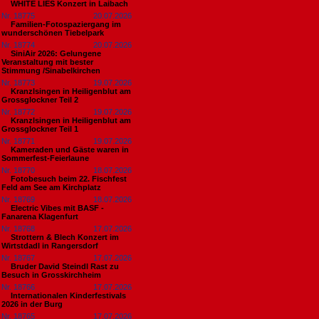
WHITE LIES Konzert in Laibach
Nr. 18775
20.07.2026
Familien-Fotospaziergang im
wunderschönen Tiebelpark
Nr. 18774
20.07.2026
SiniAir 2026: Gelungene
Veranstaltung mit bester
Stimmung /Sinabelkirchen
Nr. 18773
19.07.2026
Kranzlsingen in Heiligenblut am
Grossglockner Teil 2
Nr. 18772
19.07.2026
Kranzlsingen in Heiligenblut am
Grossglockner Teil 1
Nr. 18771
19.07.2026
Kameraden und Gäste waren in
Sommerfest-Feierlaune
Nr. 18770
18.07.2026
Fotobesuch beim 22. Fischfest
Feld am See am Kirchplatz
Nr. 18769
18.07.2026
Electric Vibes mit BASF -
Fanarena Klagenfurt
Nr. 18768
17.07.2026
Strottern & Blech Konzert im
Wirtstdadl in Rangersdorf
Nr. 18767
17.07.2026
Bruder David Steindl Rast zu
Besuch in Grosskirchheim
Nr. 18766
17.07.2026
Internationalen Kinderfestivals
2026 in der Burg
Nr. 18765
17.07.2026