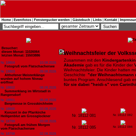
Home
|
Eventfotos
|
Fenstergucker werden
|
Gästebuch
|
Links
|
Kontakt
|
Impressu
Besucher:
diesen Monat: 11026064
Weihnachtsfeier der Volks
letzten Monat: 15503886
Zusammen mit den
Kindergartenki
Nr. 18804
10.08.2026
Akademie
gab es für die Kinder der
V
Fotogruß vom Flatschachersee
Weihnachtsfeier. Die Kinder hatten m
Nr. 18803
09.08.2026
Geschichte
"der Weihnachtsmann m
Althofener Meisterklänge
wurden auf hohem Niveau
buntes Program. Anschliesend gab e
eröffnet
für sie dabei "heidi-s" von Carinth
Nr. 18802
08.08.2026
Summerklang im Wirtstadl in
Rangersdorf
Nr. 18801
06.08.2026
Bergmesse in Grosskirchheim
Nr. 18800
03.08.2026
Konzert in der Pfarrkirche
Nr. 18112 081
Nr. 18112 082
Heiligenblut am Grossglockner
Nr. 18799
03.08.2026
Fotogruß am frühen Morgen
Nr. 18112 085
Nr. 18112 086
vom Flatschachersee
Nr. 18798
02.08.2026