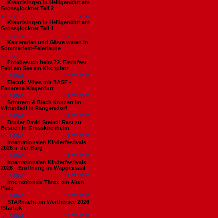
Kranzlsingen in Heiligenblut am
Grossglockner Teil 2
Nr. 18772
19.07.2026
Kranzlsingen in Heiligenblut am
Grossglockner Teil 1
Nr. 18771
19.07.2026
Kameraden und Gäste waren in
Sommerfest-Feierlaune
Nr. 18770
18.07.2026
Fotobesuch beim 22. Fischfest
Feld am See am Kirchplatz
Nr. 18769
18.07.2026
Electric Vibes mit BASF -
Fanarena Klagenfurt
Nr. 18768
17.07.2026
Strottern & Blech Konzert im
Wirtstdadl in Rangersdorf
Nr. 18767
17.07.2026
Bruder David Steindl Rast zu
Besuch in Grosskirchheim
Nr. 18766
17.07.2026
Internationalen Kinderfestivals
2026 in der Burg
Nr. 18765
17.07.2026
Internationalen Kinderfestivals
2026 – Eröffnung im Wappensaal
Nr. 18764
17.07.2026
Internationale Tänze am Alten
Platz
Nr. 18763
14.07.2026
STARnacht am Wörthersee 2026
/Startalk
Nr. 18762
14.07.2026