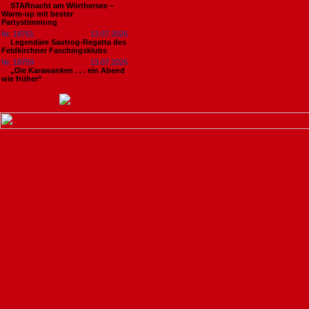
STARnacht am Wörthersee –
Warm-up mit bester
Partystimmung
Nr. 18761
13.07.2026
Legendäre Sautrog-Regatta des
Feldkirchner Faschingsklubs
Nr. 18759
13.07.2026
„Die Karawanken . . . ein Abend
wie früher“