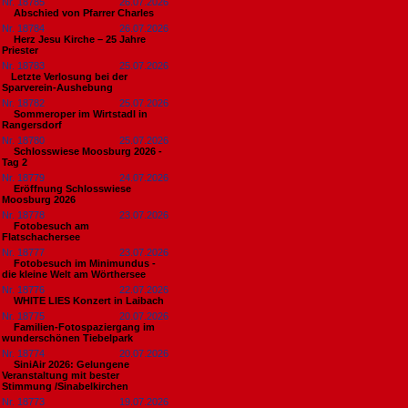
Nr. 18785
26.07.2026
Abschied von Pfarrer Charles
Nr. 18784
26.07.2026
Herz Jesu Kirche – 25 Jahre
Priester
Nr. 18783
25.07.2026
​Letzte Verlosung bei der
Sparverein-Aushebung
Nr. 18782
25.07.2026
Sommeroper im Wirtstadl in
Rangersdorf
Nr. 18780
25.07.2026
Schlosswiese Moosburg 2026 -
Tag 2
Nr. 18779
24.07.2026
Eröffnung Schlosswiese
Moosburg 2026
Nr. 18778
23.07.2026
Fotobesuch am
Flatschachersee
Nr. 18777
23.07.2026
Fotobesuch im Minimundus -
die kleine Welt am Wörthersee
Nr. 18776
22.07.2026
WHITE LIES Konzert in Laibach
Nr. 18775
20.07.2026
Familien-Fotospaziergang im
wunderschönen Tiebelpark
Nr. 18774
20.07.2026
SiniAir 2026: Gelungene
Veranstaltung mit bester
Stimmung /Sinabelkirchen
Nr. 18773
19.07.2026