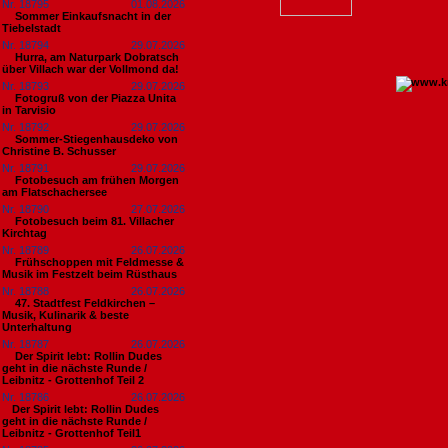
Nr. 18795
01.08.2026
Sommer Einkaufsnacht in der
Tiebelstadt
Nr. 18794
29.07.2026
Hurra, am Naturpark Dobratsch
über Villach war der Vollmond da!
Nr. 18793
29.07.2026
Fotogruß von der Piazza Unita
in Tarvisio
Nr. 18792
29.07.2026
Sommer-Stiegenhausdeko von
Christine B. Schusser
Nr. 18791
29.07.2026
Fotobesuch am frühen Morgen
am Flatschachersee
Nr. 18790
27.07.2026
Fotobesuch beim 81. Villacher
Kirchtag
Nr. 18789
26.07.2026
Frühschoppen mit Feldmesse &
Musik im Festzelt beim Rüsthaus
Nr. 18788
26.07.2026
47. Stadtfest Feldkirchen –
Musik, Kulinarik & beste
Unterhaltung
Nr. 18787
26.07.2026
Der Spirit lebt: Rollin Dudes
geht in die nächste Runde /
Leibnitz - Grottenhof Teil 2
Nr. 18786
26.07.2026
​Der Spirit lebt: Rollin Dudes
geht in die nächste Runde /
Leibnitz - Grottenhof Teil1