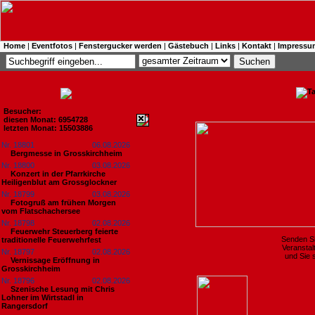
Home
|
Eventfotos
|
Fenstergucker werden
|
Gästebuch
|
Links
|
Kontakt
|
Impressu
Besucher:
diesen Monat: 6954728
letzten Monat: 15503886
Nr. 18801
06.08.2026
Bergmesse in Grosskirchheim
Nr. 18800
03.08.2026
Konzert in der Pfarrkirche
Heiligenblut am Grossglockner
Nr. 18799
03.08.2026
Fotogruß am frühen Morgen
vom Flatschachersee
Nr. 18798
02.08.2026
Feuerwehr Steuerberg feierte
Senden Si
traditionelle Feuerwehrfest
Veranstal
Nr. 18797
02.08.2026
und Sie s
Vernissage Eröffnung in
Grosskirchheim
Nr. 18796
02.08.2026
Szenische Lesung mit Chris
Lohner im Wirtstadl in
Rangersdorf